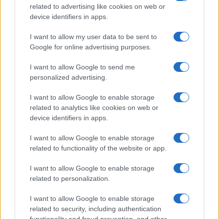
related to advertising like cookies on web or
device identifiers in apps.
I want to allow my user data to be sent to
Google for online advertising purposes.
Syndication
Culture
I want to allow Google to send me
Salute
Globalist
personalized advertising.
Megachip
Globalscience
I want to allow Google to enable storage
related to analytics like cookies on web or
GiULia
Globalsport
device identifiers in apps.
Prima Pagina
I want to allow Google to enable storage
related to functionality of the website or app.
I want to allow Google to enable storage
Giornale dello
Facebook
related to personalization.
Spettacolo
Twitter
I want to allow Google to enable storage
Wondernet
related to security, including authentication
Cookie Policy