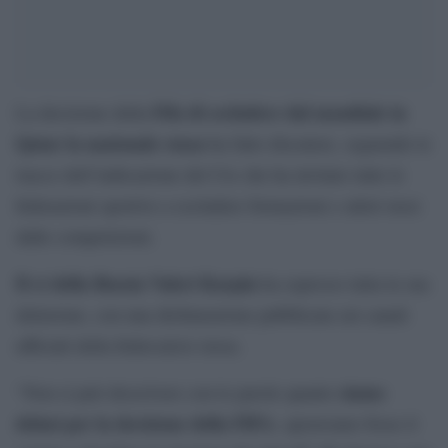
Fifa di escludere dal mondiale in
La decisione della
Qatar la nazionale russa
ha fatto discutere, seguendo le
tracce dell’indicazione del Cio che ha invitato tutte le
federazioni sportive a escludere formazioni e atleti russi
dalle competizioni.
Il ct della Russia Valeri Karpin
ha espresso tutta la sua
delusione, con una dichiarazione pubblicata sui canali
ufficiali della federcalcio russa.
siamo
“Non si può descrivere con le parole quanto
delusi per la decisione della FIFA
, speravamo fosse il