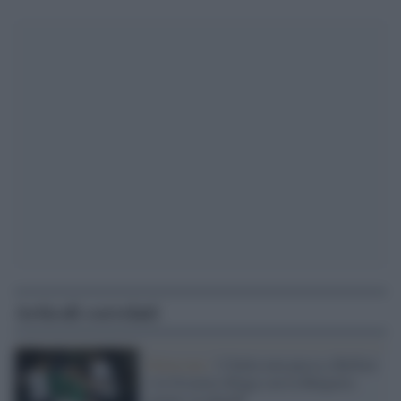
Articoli correlati
Delusione /
L'Italia non passa a Belfast
e la Svizzera dilaga con la Bulgaria:
azzurri ai playoff