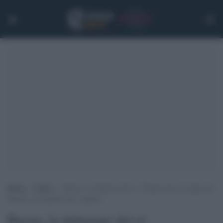
Home
>
Calcio
>
Russia, la delusione del ct: “Sognavamo la Coppa del
Mondo, mi dispiace per i ragazzi”
Russia, la delusione del ct: