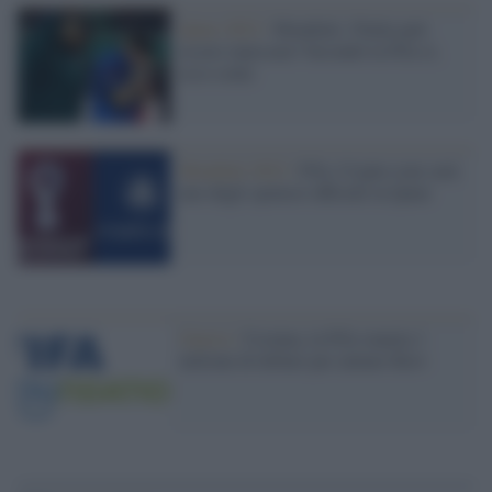
Qatar 2022 /
Mondiali, l'Italia può
essere ripescata? Secondo la Fifa sì,
ecco come
Mondiali 2022 /
Fifa, Crypto.com sarà
uno degli sponsor ufficiali in Qatar
Guerra /
Ucraina, la Fifa stanzia 1
milione di dollari per aiutare Kiev