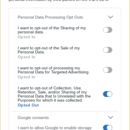
Cinema /
Saturnia Film Festival 2024: una vetrina per i
downstream participants.
nuovi talenti
Personal Data Processing Opt Outs
This information may also be disclosed by us to third parties
on the IAB’s List of Downstream Participants that may further
I want to opt-out of the Sharing of my
disclose it to other third parties.
personal data.
Trattative /
Qualcosa inizia a muoversi anche in Serie A
Opted In
Please note that this website/app uses one or more Google
services and may gather and store information including but
I want to opt-out of the Sale of my
Personal Data.
not limited to your visit or usage behaviour. You may click to
Opted In
grant or deny consent to Google and its third-party tags to
use your data for below specified purposes in below Google
I want to opt-out of processing my
Brasile /
Ancelotti sarà il nuovo C.T. della Selecão dal 2024
consent section.
Personal Data for Targeted Advertising.
Opted In
I want to opt-out of Collection, Use,
Retention, Sale, and/or Sharing of my
Personal Data that Is Unrelated with the
Purposes for which it was collected.
Opted Out
Google consents
I want to allow Google to enable storage