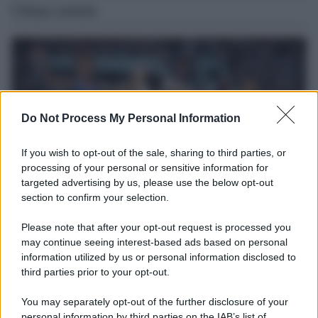
Ultime notizie
Do Not Process My Personal Information
If you wish to opt-out of the sale, sharing to third parties, or
processing of your personal or sensitive information for
targeted advertising by us, please use the below opt-out
section to confirm your selection.
Il ricordo /
Storia di Pietro Mennea, la Freccia del Sud più
Please note that after your opt-out request is processed you
veloce del mondo
may continue seeing interest-based ads based on personal
information utilized by us or personal information disclosed to
Ecco tutta la storia di Pietro Mennea, il più grande velocista
third parties prior to your opt-out.
europeo della storia. Fu per 17 ani primatista mondiale dei 200
metri
You may separately opt-out of the further disclosure of your
personal information by third parties on the IAB’s list of