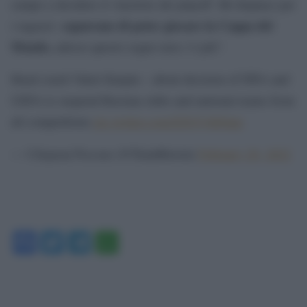
campo a decidere il vincitore dei playoff. Mi dispiace per
ognavano di poter giocare la Coppa del
i ragazzi: s
Mondo,
adesso questo sogno non c’è più”.
Head coach Valeri Karpin – about decision of FIFA and
UEFA to suspend Russian clubs and national teams from
all competitions
pic.twitter.com/ZZGV4DJ4pn
— Сборная России (@TeamRussia)
February 28, 2022
Facebook
Twitter
Telegram
WhatsApp