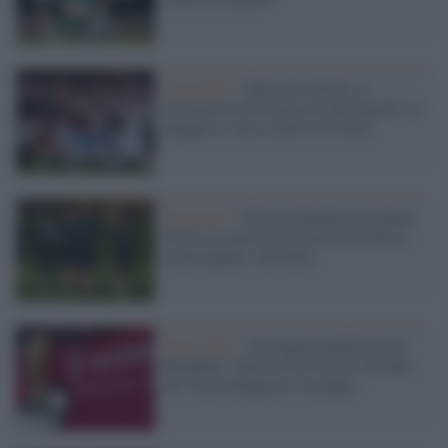
Qatar2022 /
Miracolo Serbia, il
Portogallo dovrà passare dai playoff. La
Spagna si salva contro la Svezia
Nazionali /
Ultime chiamate per Qatar
2022 con tanti gironi ancora in bilico,
occhi puntati sull'Italia
Qatar 2022 /
Sorteggio qualificazioni
Mondiali: Italia con Svizzera, Irlanda
del Nord, Bulgaria e Lituania