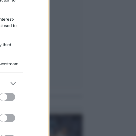
nterest-
closed to
 third
Downstream
er and store
to grant or
ed purposes
me notizie