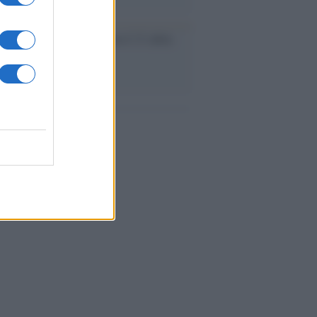
le /
Ancelotti sarà il nuovo C.T. della
ão dal 2024