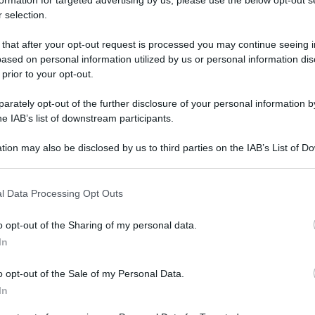
 selection.
 that after your opt-out request is processed you may continue seeing i
ased on personal information utilized by us or personal information dis
 metri /
Atletica,
Pechino 2022 /
 prior to your opt-out.
bs è tornato e
Olimpiadi Pechino
rately opt-out of the further disclosure of your personal information by
ncia: "Sono io
2022, Taiwan
he IAB’s list of downstream participants.
mo da battere"
parteciperà alla
cerimonia d'apertura
tion may also be disclosed by us to third parties on the IAB’s List of 
 that may further disclose it to other third parties.
 that this website/app uses one or more Google services and may gath
l Data Processing Opt Outs
including but not limited to your visit or usage behaviour. You may click 
 to Google and its third-party tags to use your data for below specifi
o opt-out of the Sharing of my personal data.
ogle consent section.
Ulti
In
e A /
Una Dea
Serie A /
La bella
o opt-out of the Sale of my Personal Data.
anstante vince a
storia tra il Milan e
In
cilio all'Allianz:
Pioli continuerà: