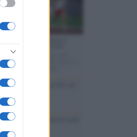
cordo /
Storia di Pietro Mennea, la
ia del Sud più veloce del mondo
utta la storia di Pietro Mennea, il più
e velocista europeo della storia. Fu per 17
rimatista mondiale dei 200 metri
ma /
Saturnia Film Festival 2024: una
na per i nuovi talenti
ative /
Qualcosa inizia a muoversi anche
rie A