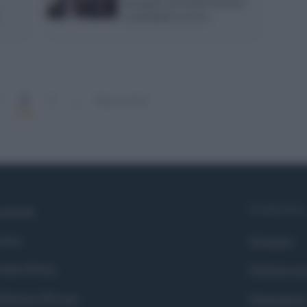
un pugno ad Isaiah Stewart
scatenando la rissa
2
1
3
…
Successivi
Syndication
cebook
itter
Globalist
okie Policy
Globalscie
eferenze Privacy
Globalsport