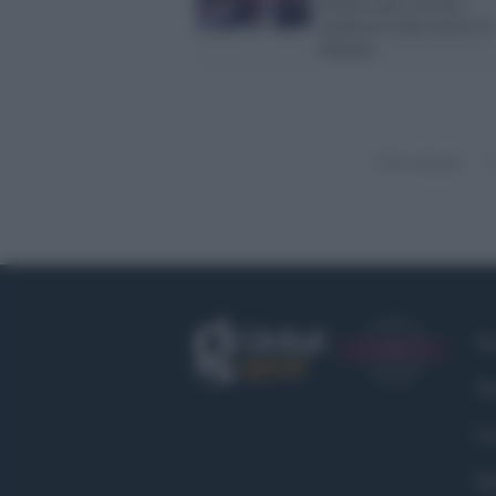
Rimini apre un'altra
inchiesta sulla morte di
Pantani
Precedenti
Fa
Tw
Co
Pr