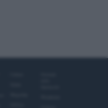
Culture
Giornale
dello
Salute
Spettacolo
Megachip
nce
Wondernet
GiULia
Giuliana