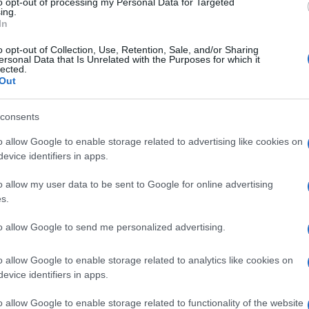
to opt-out of processing my Personal Data for Targeted
a sconfitta
ufficializzato oggi il
ing.
ione per i
rinnovo del tecnico
In
coneri, ora a -7
fino al 2023
o opt-out of Collection, Use, Retention, Sale, and/or Sharing
4° posto
ersonal Data that Is Unrelated with the Purposes for which it
lected.
Out
Il ri
Mondiali /
Italia-Macedonia
Frecc
i-
del Nord e una tra Turchia e
consents
Ecco t
Portogallo: sorteggiati gli
spareggi Mondiali per gli
grand
o allow Google to enable storage related to advertising like cookies on
Azzurri
ani p
evice identifiers in apps.
o allow my user data to be sent to Google for online advertising
o
Il calciatore del Bayern
Cine
s.
Kimmich non vaccinato e
vetri
positivo: il club gli trattiene
to allow Google to send me personalized advertising.
lo stipendio
o allow Google to enable storage related to analytics like cookies on
Champions /
L'Inter non
Tratt
evice identifiers in apps.
ofeta
sbaglia la prova Shakhtar: 2-
in Se
0 con doppietta di Dzeko e
o allow Google to enable storage related to functionality of the website
de le
ottavi quasi ipotecati