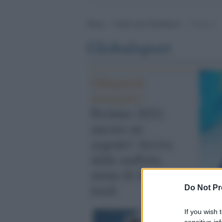
Home
>
Archivi per Globalsport
>
Pagina 2
Globalsport
Olimpiadi
invernali /
Pechino 2022,
ancora un
argento! Arriva
dalla staffetta
mista di short
track
Do Not Pr
If you wish 
sensitive in