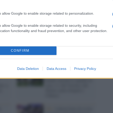
Brasi
o allow Google to enable storage related to personalization.
Il caso /
Fidanzato per anni
Selec
osca:
con una modella che non
o allow Google to enable storage related to security, including
 del
esiste: raggirato il
cation functionality and fraud prevention, and other user protection.
pallavolista Cazzaniga
fa e
Champions League /
CONFIRM
Boys
Chelsea-Juventus 4-0:
bianconeri dominati dagli
uomini di Tuchel
Data Deletion
Data Access
Privacy Policy
to
Serie A /
Nei posticipi del
lunedì vincono le squadre di
mo: a
casa: 2-1 del Verona e del
a
Torino contro Empoli e
Udinese
i
Nba /
Lebron fuori di sé tira