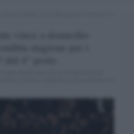
domicilio all’Allianz: sesta sconfitta stagione per i bianconeri, ora
te vince a domicilio
confitta stagione per i
7 dal 4° posto
o a quota 28 punti grazie alla rete di Zapata nel primo
ortunata, con Chiesa e McKennie usciti per infortunio e la