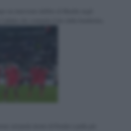
opo un intervento dubbio di Maehle negli
l’arbitro che comanda il tiro dalla bandierina.
one sul piede destro di Freuler a palla già