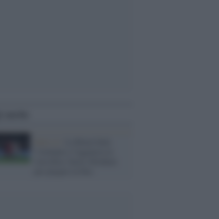
i anche
Serie A /
La Roma batte
l'Atalanta e l'aggancia in
classifica: basta Abraham
per piegare la Dea