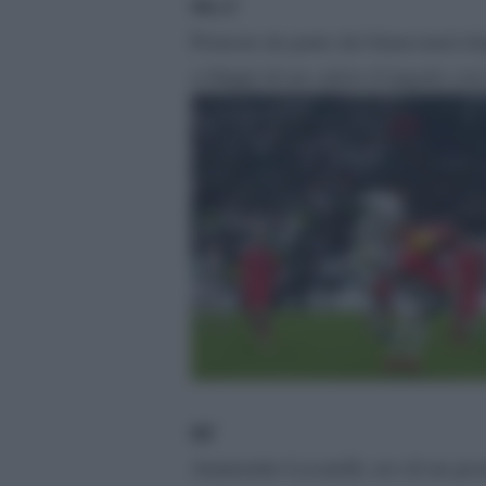
90+3′
Proteste da parte dei bianconeri d
sviluppi di un calcio d’angolo con 
88′
Ammonito Locatelli, reo di un pest