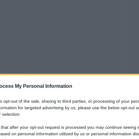
al 1989, Musso non manteneva la porta inviolata
ocess My Personal Information
ta Gasperini vince contro Allegri ma al di là
isura odierna ha un sapore speciale per
to opt-out of the sale, sharing to third parties, or processing of your per
zzi, bravi ad aggredire gli avversari nel primo
formation for targeted advertising by us, please use the below opt-out s
 selection.
secondo, rischiando solo nel finale con la
ybala.
 that after your opt-out request is processed you may continue seeing i
ased on personal information utilized by us or personal information dis
azione dopo la sconfitta bruciante contro il