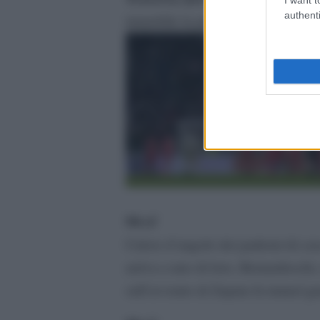
authenti
immobile la palla scheggia la trave
90+4′
Calcio d’angolo dei padroni di casa 
arriva a uno di loro, Bernardeschi, 
sull’avvento di Zapata fa tunnel g