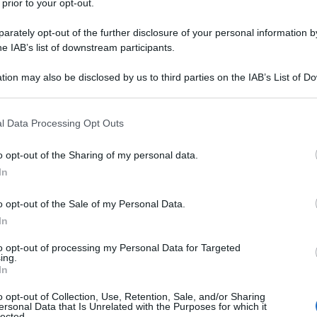
 prior to your opt-out.
mata a dare continuità agli ultimi risultati in
rately opt-out of the further disclosure of your personal information by
entina e Lazio, ma così non è stato: i bianconeri
he IAB’s list of downstream participants.
ati dalla grinta avversaria e andati sotto per due
tion may also be disclosed by us to third parties on the IAB’s List of 
 disimpegno che sbagliando l’appoggio ha
 that may further disclose it to other third parties.
Ulti
 Djimsiti e di De Ligt, al di là della linea formata
 that this website/app uses one or more Google services and may gath
l Data Processing Opt Outs
endo in gioco l’autore del goal.
including but not limited to your visit or usage behaviour. You may click 
 to Google and its third-party tags to use your data for below specifi
ora ha provato a crescere con le occasioni
o opt-out of the Sharing of my personal data.
ogle consent section.
In
r infortunio dopo uno scatto bruciante di 30
gli spogliatoi a fine primo tempo), e di Rabiot da
o opt-out of the Sale of my Personal Data.
In
razione di gioco Musso non è mai stato davvero
i casa arrivati al termine del primo e del secondo
to opt-out of processing my Personal Data for Targeted
ing.
e affatto positiva per i biaconeri, con i soli
Il ri
In
Frecc
ci e Dybala sotto la curva dei propri tifosi al
o opt-out of Collection, Use, Retention, Sale, and/or Sharing
Ecco t
ersonal Data that Is Unrelated with the Purposes for which it
lected.