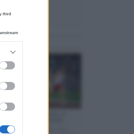
 third
Downstream
me notizie
er and store
to grant or
ed purposes
cordo /
Storia di Pietro Mennea, la
ia del Sud più veloce del mondo
utta la storia di Pietro Mennea, il più