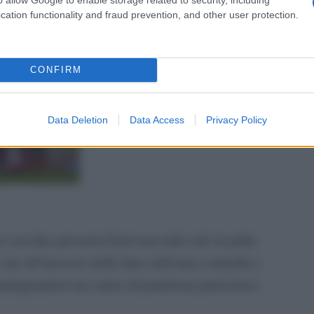
cation functionality and fraud prevention, and other user protection.
rsa ed esce.
CONFIRM
Data Deletion
Data Access
Privacy Policy
con due giocatori fuori area tutti soli, la palla
che all’incrocio delle linee dell’area controlla e
uadagnandosi un calcio di punizione pericoloso.