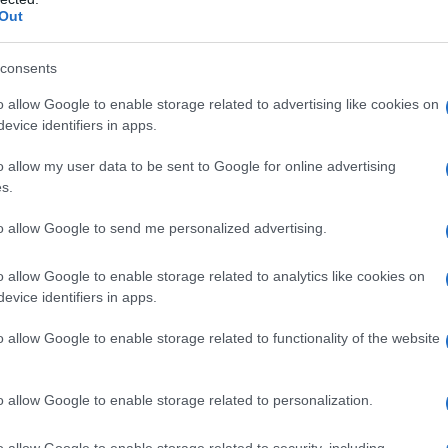
grand
Out
e i padroni di casa affronteranno martedì alle
ani p
tre l’Atalanta giocherà alle 18:30 lo stesso
consents
Cine
vetri
o allow Google to enable storage related to advertising like cookies on
evice identifiers in apps.
o allow my user data to be sent to Google for online advertising
s.
Tratt
in Se
OOO!!!
to allow Google to send me personalized advertising.
!
@Plus500
#JuveAtalanta
#SerieATIM
o allow Google to enable storage related to analytics like cookies on
qJkH7A9vdw
evice identifiers in apps.
Brasi
Selec
)
November 27, 2021
o allow Google to enable storage related to functionality of the website
o allow Google to enable storage related to personalization.
ta Dybala che tira preciso e dolcemente, a Musso
o allow Google to enable storage related to security, including