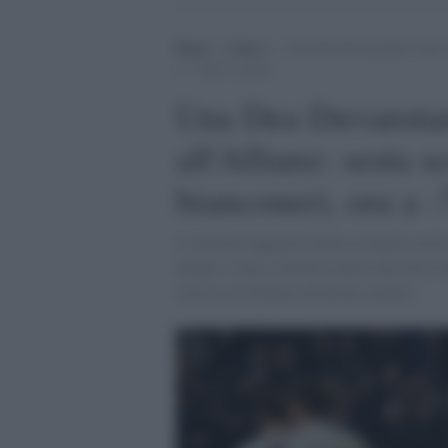
Home
>
Calcio
>
Una Dea Duvanstante vince a 
a -7 dal 4° posto
Una Dea Duvanstan
all'Allianz: sesta s
bianconeri, ora a -
L'Atalanta aggancia l'Inter al quarto post
tempo e vince a Torino contro una Juve sf
traversa di Dybala all'ultimo minuto.