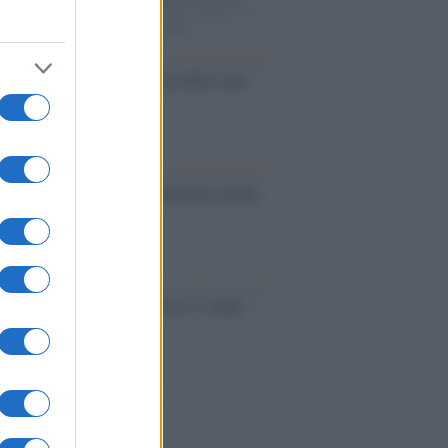
e velocista europeo della storia. Fu per 17
rimatista mondiale dei 200 metri
ma /
Saturnia Film Festival 2024: una
na per i nuovi talenti
ative /
Qualcosa inizia a muoversi anche
rie A
le /
Ancelotti sarà il nuovo C.T. della
ão dal 2024