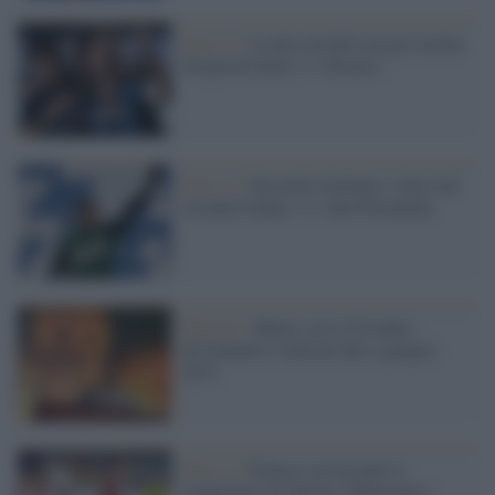
Serie A /
La dea sorride con gli esterni,
Gasperini batte 2-1 Dionisi
Serie A /
Sassuolo rimonta e vince nel
secondo tempo: 3-1 alla Fiorentina
Mercato /
Roma, ecco Cristante:
all'Atalanta 5 milioni fino a giugno
2019
Serie A /
Finisce con un pari il
campionato di Torino e Benevento: