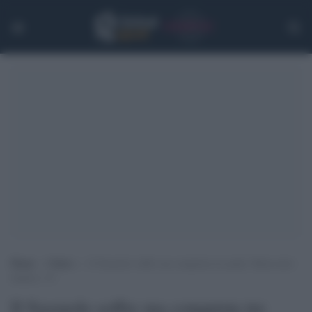
Home
>
Calcio
>
Il Sassuolo soffre ma conquista tre punti: Benevento
battuto 1-0
Il Sassuolo soffre ma conquista tre