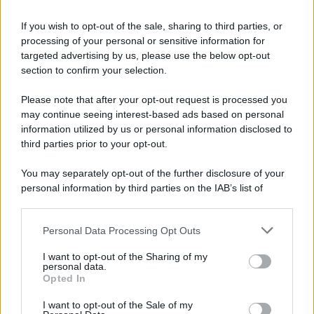
If you wish to opt-out of the sale, sharing to third parties, or
processing of your personal or sensitive information for
targeted advertising by us, please use the below opt-out
section to confirm your selection.
Il ricordo /
Storia di Pietro Mennea, la Freccia del Sud più
Please note that after your opt-out request is processed you
veloce del mondo
may continue seeing interest-based ads based on personal
information utilized by us or personal information disclosed to
Ecco tutta la storia di Pietro Mennea, il più grande velocista
third parties prior to your opt-out.
europeo della storia. Fu per 17 ani primatista mondiale dei 200
metri
You may separately opt-out of the further disclosure of your
personal information by third parties on the IAB’s list of
Cinema /
Saturnia Film Festival 2024: una vetrina per i
downstream participants.
nuovi talenti
Personal Data Processing Opt Outs
This information may also be disclosed by us to third parties
on the IAB’s List of Downstream Participants that may further
I want to opt-out of the Sharing of my
disclose it to other third parties.
personal data.
Trattative /
Qualcosa inizia a muoversi anche in Serie A
Opted In
Please note that this website/app uses one or more Google
services and may gather and store information including but
I want to opt-out of the Sale of my