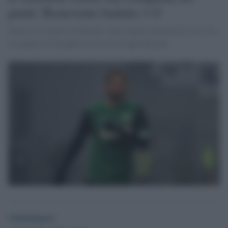
punti: Benevento battuto 1-0
Decisivo il rigore di Berardi: nella ripresa neroverdi in 10, ma
la squadra di Inzaghi non riesce ad approfittarne
Globalsport