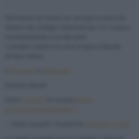
Nell’anticipo del venerdì sera, prosegue la marcia del
Sassuolo che sconfigge il Benevento per 1-0 e si piazza
momentaneamente al secondo posto.
A decidere il match è un calcio di rigore di Berardi
all’ottavo minuto.
8′
#Sassuolo
1-0
#Benevento
Domenico Berardi
Follow
@goal433
for all goals.
#SerieA
pic.twitter.com/WMh4KDRyC7
— Follow @goal433 (@goal4336)
December 11, 2020
La squadra di Inzaghi non sta a guardare e sfiora più