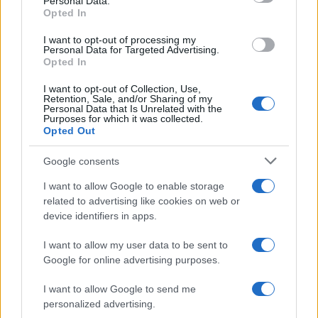
Personal Data.
not limited to your visit or usage behaviour. You may click to
Opted In
grant or deny consent to Google and its third-party tags to
use your data for below specified purposes in below Google
I want to opt-out of processing my
Brasile /
Ancelotti sarà il nuovo C.T. della Selecão dal 2024
consent section.
Personal Data for Targeted Advertising.
Opted In
I want to opt-out of Collection, Use,
Retention, Sale, and/or Sharing of my
Personal Data that Is Unrelated with the
Purposes for which it was collected.
Opted Out
Google consents
I want to allow Google to enable storage
related to advertising like cookies on web or
device identifiers in apps.
I want to allow my user data to be sent to
Google for online advertising purposes.
Syndication
Culture
I want to allow Google to send me
Salute
Globalist
personalized advertising.