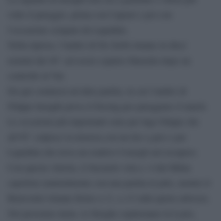
volte il pareggio, prima con Caprari e poi con
l’occasione sciupata da Lapadula.
Nella ripresa, l’undici di De Zerbi rimane in dieci
uomini dal 49′: ad essere espulso Haraslin dopo un
controllo al Var.
Da qui comincia un’altra partita, in cui l’undici di
Filippo Inzaghi prova il forcing per pareggiare il match.
Le occasioni più importanti sono per Iago Falque che
all’85’ colpisce la traversa con un tiro a giro e per
Lapadula che trova un reattivo Consigli nel recupero.
Con questa vittoria, il Sassuolo vola a -4 dal Milan
capolista (naturalmente con una partita in più), mentre il
Benevento rimane fermo a 11, a +5 sulla quota salvezza.
Nel prossimo turno, le Streghe ospiteranno la Lazio,