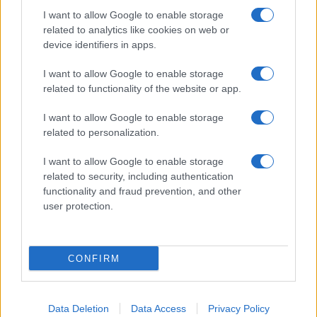
Megachip
Globalscience
I want to allow Google to enable storage
related to analytics like cookies on web or
GiULia
Globalsport
device identifiers in apps.
Prima Pagina
I want to allow Google to enable storage
related to functionality of the website or app.
I want to allow Google to enable storage
Giornale dello
Facebook
related to personalization.
Spettacolo
Twitter
I want to allow Google to enable storage
Wondernet
related to security, including authentication
Cookie Policy
functionality and fraud prevention, and other
Giuliana Sgrena
user protection.
Preferenze Privacy
CONFIRM
©2020 Globalsport • All right reserved.
Data Deletion
Data Access
Privacy Policy
Syndication