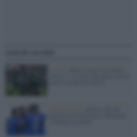
Articoli correlati
Serie A /
Torna a vincere il Sassuolo,
battuto 3-1 in casa il mai domo Venezia
grazie a un Berardi ispirato
Nations League /
Barella e Berardi
bastano per il terzo posto, l'Italia batte
un Belgio sfortunato