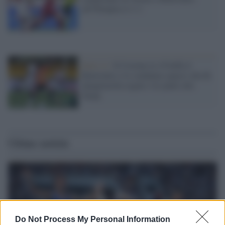
all'Olimpico è 1-1
Serie A /
Il Crotone in 10 beffa il
Benevento e lo condanna (quasi) alla B,
Quagliarella regala i tre punti alla
Samp
Ultime notizie
Do Not Process My Personal Information