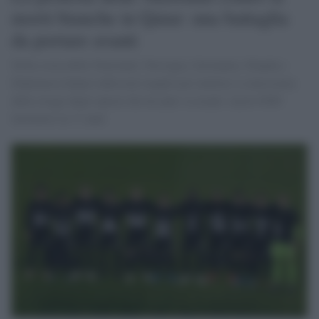
morti bianche in Qatar: una battaglia
da portare avanti
Nella sosta delle Nazionali, Norvegia, Germania, Olanda e
Danimarca hanno indossato maglie per mettere a conoscenza
della strage degli operai che da anni va avanti: morti 6500
lavoratori in 11 anni