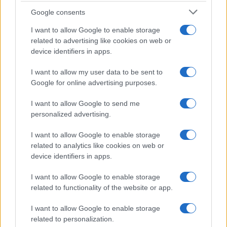
Google consents
I want to allow Google to enable storage
related to advertising like cookies on web or
device identifiers in apps.
I want to allow my user data to be sent to
Google for online advertising purposes.
Syndication
Culture
I want to allow Google to send me
Salute
Globalist
personalized advertising.
Megachip
Globalscience
I want to allow Google to enable storage
related to analytics like cookies on web or
GiULia
Globalsport
device identifiers in apps.
Prima Pagina
I want to allow Google to enable storage
related to functionality of the website or app.
I want to allow Google to enable storage
Giornale dello
Facebook
related to personalization.
Spettacolo