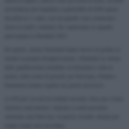
un’inchiesta del Guardian si parlerebbe di 6500 operai
deceduti in 11 anni, cioè da quando sono cominciati i
lavori su stadi e strutture che ospiteranno le squadre
partecipanti ai Mondiali 2022.
Per questo, alcune Nazionali hanno deciso di gridare al
mondo la propria disapprovazione, sfruttando la vetrina
delle qualificazioni mondiali: la Germania è stata la
prima, nella serata di giovedì, poi Norvegia, Olanda e
Dainimarca hanno seguito nei giorni successivi.
La Fifa per ora non ha multato nessuno, forse per evitare
ulteriore malcontento: vedremo se nelle prossime
settimane sarà fatta luce su questa vicenda, rimasta per
troppo tempo mai raccontata.