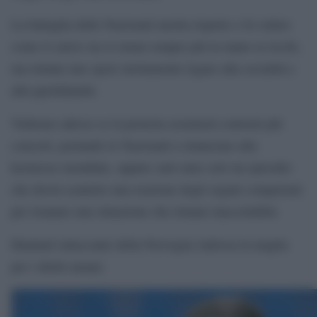
La battaglia delle Nazionali merita rispetto e fa vedere
come il calcio sia sì ormai sempre più in mano ai ricchi,
ma rimane uno sport strettamente legato alla socialità e
alla quotidianità.
Vedremo adesso se la protesta assumerà contorni più
concreti, portando le Nazionali a rinunciare alla
kermesse mondiale, oppure sarà stato solo un episodio
che dovrà scaturire una reazione degli organi competenti
per risanare una situazione che rimane inaccettabile.
Haaland (attaccante della Norvegia) indossa la maglia
per i diritti umani.