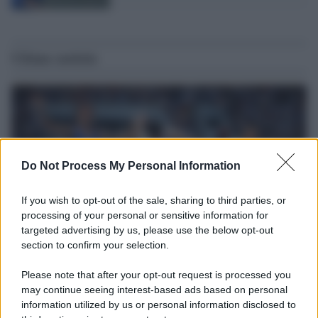
Ultime notizie
Do Not Process My Personal Information
If you wish to opt-out of the sale, sharing to third parties, or
processing of your personal or sensitive information for
targeted advertising by us, please use the below opt-out
section to confirm your selection.
Il ricordo /
Storia di Pietro Mennea, la Freccia del Sud più
Please note that after your opt-out request is processed you
veloce del mondo
may continue seeing interest-based ads based on personal
information utilized by us or personal information disclosed to
Ecco tutta la storia di Pietro Mennea, il più grande velocista