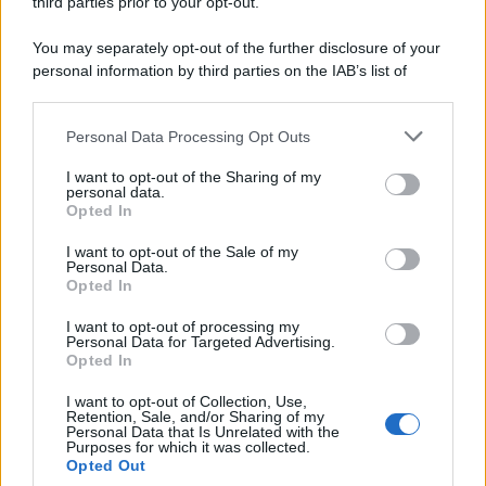
third parties prior to your opt-out.
europeo della storia. Fu per 17 ani primatista mondiale dei 200
metri
You may separately opt-out of the further disclosure of your
personal information by third parties on the IAB’s list of
Cinema /
Saturnia Film Festival 2024: una vetrina per i
downstream participants.
nuovi talenti
Personal Data Processing Opt Outs
This information may also be disclosed by us to third parties
on the IAB’s List of Downstream Participants that may further
I want to opt-out of the Sharing of my
disclose it to other third parties.
personal data.
Trattative /
Qualcosa inizia a muoversi anche in Serie A
Opted In
Please note that this website/app uses one or more Google
services and may gather and store information including but
I want to opt-out of the Sale of my
Personal Data.
not limited to your visit or usage behaviour. You may click to
Opted In
grant or deny consent to Google and its third-party tags to
use your data for below specified purposes in below Google
I want to opt-out of processing my
Brasile /
Ancelotti sarà il nuovo C.T. della Selecão dal 2024
consent section.
Personal Data for Targeted Advertising.
Opted In
I want to opt-out of Collection, Use,
Retention, Sale, and/or Sharing of my
Personal Data that Is Unrelated with the
Purposes for which it was collected.
Opted Out