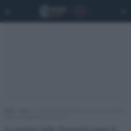
Home
>
Extra
>
La protesta delle Nazionali contro le morti bianche in
Qatar: una battaglia da portare avanti
La protesta delle Nazionali contro le