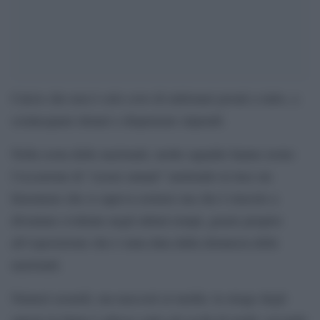
Calcio che non è solo covo di milionari pronti a tutto, a
scialacquare denari e dispensare stipendi.
Nella sosta delle nazionali, molte squadre hanno avuto
l’occasione di “essere umani” mettendo in luce un
fenomeno che si sapeva esistere ma che è riuscito a
diventare evidente negli ultimi tempi, grazie proprio
all’esposizione che è stata data dalla denuncia delle
nazionali.
Numeri assurdi, ma nascosti ai media: la strage degli
operai in Qatar è adesso sotto gli occhi di molti: secondo