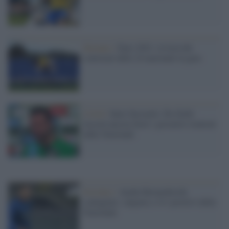
Europeo /
Euro 2021: la lista dei
convocati delle 24 nazionali in gara
Covid /
Inter-Sassuolo: De Zerbi
lascerà ancora fuori i giocatori rientrati
dalle Nazionali
Focolaio /
Anche Bernardeschi
contagiato: salgono a 14 i positivi della
Nazionale