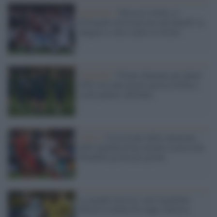
Qatar2022 /
Miracolo Serbia, il
Portogallo dovrà passare dai playoff. La
Spagna si salva contro la Svezia
Nazionali /
Ultime chiamate per Qatar
2022 con tanti gironi ancora in bilico,
occhi puntati sull'Italia
Calcio /
Il resoconto della situazione
delle qualificazioni europee ai prossimi
Mondiali girone per girone
La grande classica: sarà Argentina-
Brasile la finale di Coppa America