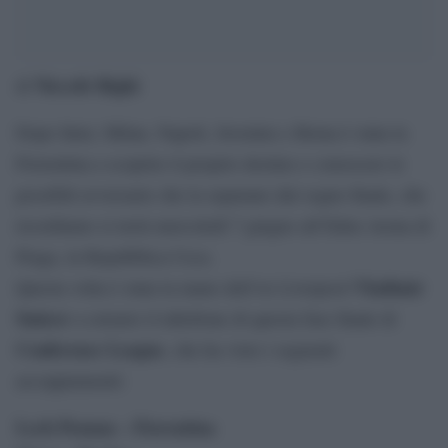
Niccolò Righi
di
Dopo Inter, Milan, Napoli, Juventus e Roma è stata la
Fiorentina a scoprire il proprio destino e conoscere le
possibili avversarie che la separano dal sogno finale, che
ricordiamo si terrà mercoledì 7 giugno all’Eden Arena di
Praga, in Repubblica Ceca.
Vladimir
Questa volta è stata la mano dell’ex Liverpool
Smicer
a estrarre il tabellone di questa fase finale di
Conference League
, che ha visto i seguenti
accoppiamenti:
Lech Poznan – Fiorentina