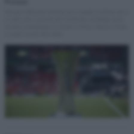
Poznan
Sorteggio abbastanza fortunato per la squadra di Italiano che se
la vedrà contro i polacchi del Lech Poznan. Semifinale invece
che darà eventualmente la vincente tra Nizza e Basilea. Evitato
il grande ostacolo West Ham.