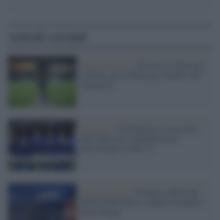
Articoli correlati
Europa League /
Alla Juve lo Sporting
Lisbona, per la Roma gli olandesi del
Feyenoord
Nazionale /
Sorteggiate le avversarie
dell’Italia per le qualificazioni
dell’Europeo Under 21
Europa League /
Sorteggi sedicesimi:
Milan-Stella Rossa, Napoli-Granada e
Roma-Braga