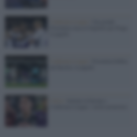
Conference League /
Una grande
Fiorentina stacca il biglietto per Praga:
le pagelle
Conference League /
Fiorentina beffata
dal Basilea: le pagelle
Calcio /
Italiane in Europa e
Conference League: i nostri pronostici.