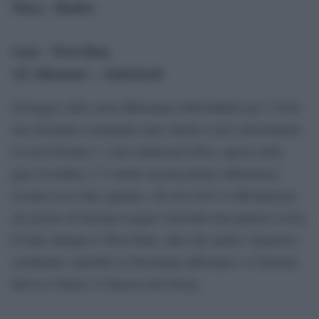
Nizza – Basilea
Gent – West Ham
AZ Alkaamar – Anderlecht
Sorteggio sulla carta abbastanza abbordabile per i Viola
che dovranno comunque stare attenti a non sottovalutare
il Lech Poznan e i suoi caldissimi tifosi, specie nella
gara di andata. C’è anche un precedente abbastanza
recente tra le due squadre, che nel 2015 si affrontarono
nel girone di Europa League vincendo una partita a testa.
Evitato dunque il West Ham, dato che anche l’ipotetica
semifinale vedrebbe la Fiorentina affrontare o il Basilea
dell’ex Cabral o i francesi del Nizza.