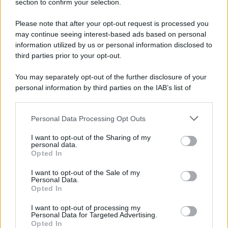
section to confirm your selection.
Il ricordo /
Storia di Pietro Mennea, la Freccia del Sud più
Please note that after your opt-out request is processed you
veloce del mondo
may continue seeing interest-based ads based on personal
information utilized by us or personal information disclosed to
Ecco tutta la storia di Pietro Mennea, il più grande velocista
third parties prior to your opt-out.
europeo della storia. Fu per 17 ani primatista mondiale dei 200
metri
You may separately opt-out of the further disclosure of your
personal information by third parties on the IAB’s list of
Cinema /
Saturnia Film Festival 2024: una vetrina per i
downstream participants.
nuovi talenti
Personal Data Processing Opt Outs
This information may also be disclosed by us to third parties
on the IAB’s List of Downstream Participants that may further
I want to opt-out of the Sharing of my
disclose it to other third parties.
personal data.
Trattative /
Qualcosa inizia a muoversi anche in Serie A
Opted In
Please note that this website/app uses one or more Google
services and may gather and store information including but
I want to opt-out of the Sale of my
Personal Data.
not limited to your visit or usage behaviour. You may click to
Opted In
grant or deny consent to Google and its third-party tags to
use your data for below specified purposes in below Google
I want to opt-out of processing my
Brasile /
Ancelotti sarà il nuovo C.T. della Selecão dal 2024
consent section.
Personal Data for Targeted Advertising.
Opted In