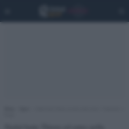
Home
>
Sport
>
Nadal batte Thiem ed entra nella storia: “Undecima” a
Parigi
Nadal batte Thiem ed entra nella