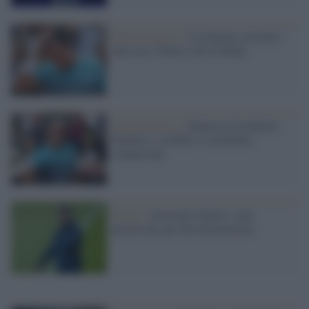
Roland Garros /
Cecchinato costretto
alla resa, Thiem vola in finale
Roland Garros /
Impresa Cecchinato:
Djokovic sconfitto e semifinale
conquistata
Parigi /
Arrestato Galtier: sarà
processato per discriminazione