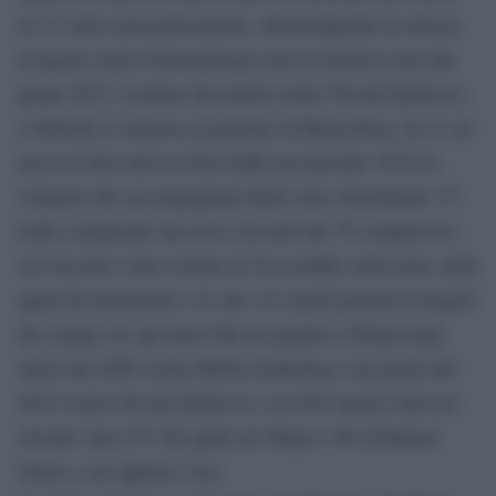
di 37 vinti consecutivamente, interrompendo la striscia
ai quarti contro Schwartzman (non ne perdeva uno dai
quarti 2015, il primo del match contro Novak Djokovic)
e fallendo il sorpasso al primato di Bjorn Borg, di 41 set
messi in fila sotto la Tour Eiffel nel periodo 1979-81.
I numeri che accompagnano Rafa sono straordinari: 57
trofei conquistati sul rosso (record) dei 79 complessivi,
415 incontri vinti a fronte di 36 sconfitte sulla terra, sulla
quale ha incamerato 111 dei 113 match giocati al meglio
dei cinque set (gli unici due ko proprio a Parigi negli
ottavi del 2009 contro Robin Soderling e nei quarti del
2015 contro Novak Djokovic), con 903 match vinti nel
circuito Atp (237 dei quali nei Major e 86 al Roland
Garros, con appena 2 ko).