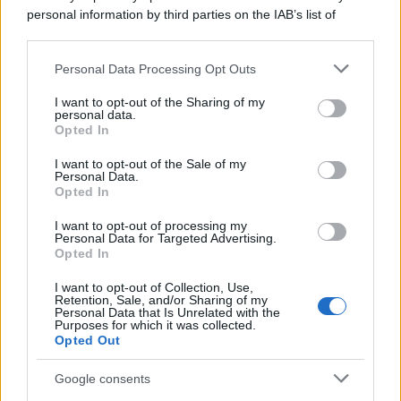
personal information by third parties on the IAB’s list of
downstream participants.
Giornale dello
Facebook
Personal Data Processing Opt Outs
Spettacolo
This information may also be disclosed by us to third parties
Twitter
on the IAB’s List of Downstream Participants that may further
I want to opt-out of the Sharing of my
Wondernet
disclose it to other third parties.
personal data.
Cookie Policy
Opted In
Please note that this website/app uses one or more Google
Giuliana Sgrena
services and may gather and store information including but
Preferenze Privacy
I want to opt-out of the Sale of my
Personal Data.
not limited to your visit or usage behaviour. You may click to
Opted In
grant or deny consent to Google and its third-party tags to
use your data for below specified purposes in below Google
I want to opt-out of processing my
consent section.
Personal Data for Targeted Advertising.
Opted In
©2020 Globalsport • All right reserved.
I want to opt-out of Collection, Use,
Syndication
Retention, Sale, and/or Sharing of my
Personal Data that Is Unrelated with the
Purposes for which it was collected.
Opted Out
Google consents