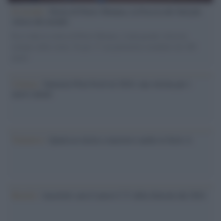
Il ricordo /
Storia di Pietro Mennea, la Freccia del Sud più
veloce del mondo
Ecco tutta la storia di Pietro Mennea, il più grande velocista
europeo della storia. Fu per 17 ani primatista mondiale dei 200
metri
Cinema /
Saturnia Film Festival 2024: una vetrina per i
nuovi talenti
Trattative /
Qualcosa inizia a muoversi anche in Serie A
Brasile /
Ancelotti sarà il nuovo C.T. della Selecão dal 2024