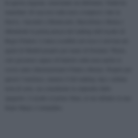
In questa stagione, nonostante un infortunio, Nadal ha
inanellato 26 successi sulla terra
(compresi i due in
Davis), vincendo a Montecarlo, Barcellona e Roma e
difendendo la prima piazza del ranking dall’assalto di
Roger Federer. L’unica sconfitta sul rosso è arrivata nei
quarti di Madrid proprio per mano di Dominic Thiem,
solo giocatore capace di batterlo sulla terra anche lo
scorso anno (Internazionali d’Italia a Roma). Proprio per
questo l’austriaco, numero 8 del ranking Atp e settima
testa di serie, era considerato la criptonite dello
spagnolo. L’assalto al primo Slam, al suo debutto in una
finale Major, è rimandato.