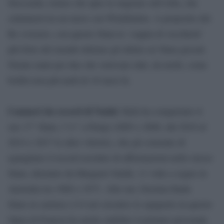
Stoccarda, torneo che apre la stagione sull’erba, che
culminerà tra un mese con Wimbledon. A proposito del
Re svizzero, con questo Slam la ‘coppia di vecchietti’
più forte del mondo detiene gli ultimi sei Slam giocati.
Niente male per due che venivano dati, da molti, come
bolliti non più tardi di 18 mesi fa.
I numeri da record di Nadal
. Rafa ha conquistato il
suo 17° Slam, l’11° a Parigi (2005 e 2008, dal 2010 al
2014 e 2017 le altre vittorie), che gli consente di
eguagliare il record assoluto di affermazioni nello stesso
Slam, detenuto da Margaret Smith, 11 volte a segno in
Australia tra 1960 e 1973. Alla sua 24esima finale
Slam in carriera (114 nel circuito) lo spagnolo in questo
Open di Francia ha anche stabilito il primato personale