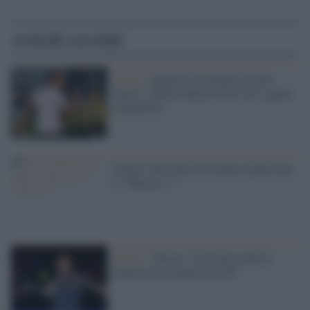
Articoli correlati
Tennis /
Impresa di Sonego al Foro
Italico: Thiem battuto in tre set e quarti
conquistati
Tennis: Berrettini in campo a luglio per
il “Thiem’s 7”
Tennis /
Thiem: "Non darò soldi ai
tennisti fuori dalla top 100"