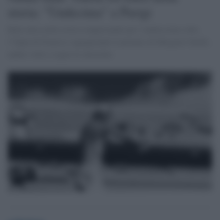
storia: "Undecima" a Parigi
Rafa entra nella storia conquistando per l’undicesima volta
l’Open di Francia e uguagliando il primato di Margaret Smith,
undici volte a segno in Australia