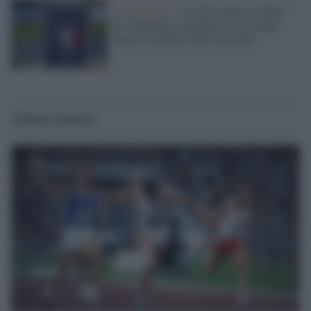
La decisione /
La Uefa toglie la finale
di Champions alla Russia. In campo
neutro le partite delle nazionali
Ultime notizie