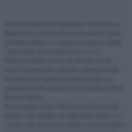
Nadal entra nella storia conquistando l’Undicesima al
Roland Garros, ai danni dell’austriaco Dominic Thiem,
sul Phippe Chartrier. Lo spagnolo ha dominato durante
l’intero match, con i parziali di 6-4, 6-3, 6-2.
Nadal ha dominato il match, sia dal punto di vista
tecnico che psicologico, riuscendo a piazzare il break
nell’unico game sbagliato di Thiem del primo set e
superando nel terzo parziale anche un fastidioso dolore
alla mano sinistra.
Grazie a questa vittoria, Rafa resta anche in vetta alla
classifica Atp, tenendosi alle spalle Roger Federer. Lo
svizzero, però, potrà tornare numero 1 in caso di finale a