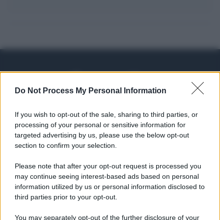
Do Not Process My Personal Information
If you wish to opt-out of the sale, sharing to third parties, or
processing of your personal or sensitive information for
Syndication
Culture
targeted advertising by us, please use the below opt-out
section to confirm your selection.
Salute
Globalist
Please note that after your opt-out request is processed you
Megachip
Globalscience
may continue seeing interest-based ads based on personal
information utilized by us or personal information disclosed to
GiULia
Globalsport
third parties prior to your opt-out.
Prima Pagina
You may separately opt-out of the further disclosure of your