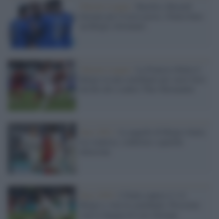
Nations League /
Barella e Berardi
bastano per il terzo posto, l'Italia batte
un Belgio sfortunato
Nations League /
La Francia ribalta il
Belgio in una semifinale per cuori forti:
decide allo scadere Theo Hernandez
Euro 2021 /
Le pagelle di Belgio-Italia:
tra sorprese, conferme e qualche
delusione
Euro 2020 /
L'Italia supera 2-1 il
Belgio e vola in semifinale. Prossimo
step la Spagna di Luis Enrique.