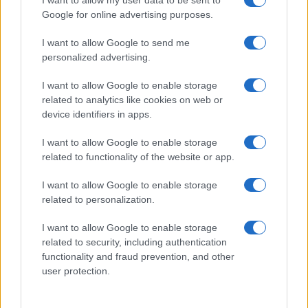
I want to allow my user data to be sent to
Google for online advertising purposes.
Syndication
Culture
I want to allow Google to send me
Salute
Globalist
personalized advertising.
Megachip
Globalscience
I want to allow Google to enable storage
related to analytics like cookies on web or
GiULia
Globalsport
device identifiers in apps.
Prima Pagina
I want to allow Google to enable storage
related to functionality of the website or app.
I want to allow Google to enable storage
Giornale dello
Facebook
related to personalization.
Spettacolo
Twitter
I want to allow Google to enable storage
Wondernet
related to security, including authentication
Cookie Policy
functionality and fraud prevention, and other
Giuliana Sgrena
user protection.
Preferenze Privacy