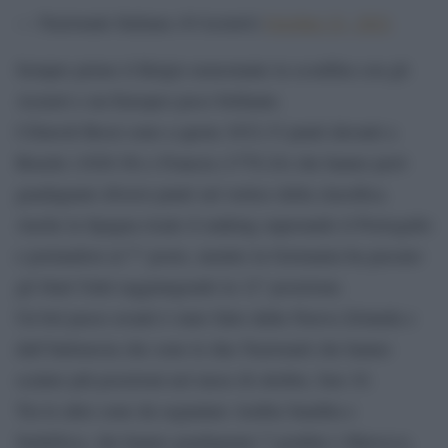
— Nazionale Italiana (@Azzurri)
October 21, 2021
Sempre primo il Belgio nonostante la sconfitta con gli
Azzurri e un Europeo poco brillante.
I Diavoli Rossi sono a quota 1832.33 punti davanti a
Brasile (1820.36) e Francia (1770.24) che hanno però
guadagnato diversi punti sul vertice della classifica.
Anche la Spagna risale il ranking superando il Portogallo
e portandosi al 7° posto, mentre la Germania ha passato
gli Stati Uniti raggiungendo la 12° posizione.
Un bel passo avanti è stato fatto dalla Nuova Zelanda e
dall’Indonesia che sono le due Nazionali che hanno
scalato più posizioni nel mese di ottobre, ben 10.
Tra le altre sono da segnalare Arabia Saudita e
Sudafrica, che hanno guadagnato 7 gradini e Marocco,