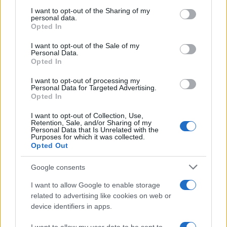
on the IAB’s List of Downstream Participants that may further
I want to opt-out of the Sharing of my
disclose it to other third parties.
personal data.
Trattative /
Qualcosa inizia a muoversi anche in Serie A
Opted In
Please note that this website/app uses one or more Google
services and may gather and store information including but
I want to opt-out of the Sale of my
Personal Data.
not limited to your visit or usage behaviour. You may click to
Opted In
grant or deny consent to Google and its third-party tags to
use your data for below specified purposes in below Google
I want to opt-out of processing my
Brasile /
Ancelotti sarà il nuovo C.T. della Selecão dal 2024
consent section.
Personal Data for Targeted Advertising.
Opted In
I want to opt-out of Collection, Use,
Retention, Sale, and/or Sharing of my
Personal Data that Is Unrelated with the
Purposes for which it was collected.
Opted Out
Google consents
I want to allow Google to enable storage
related to advertising like cookies on web or
device identifiers in apps.