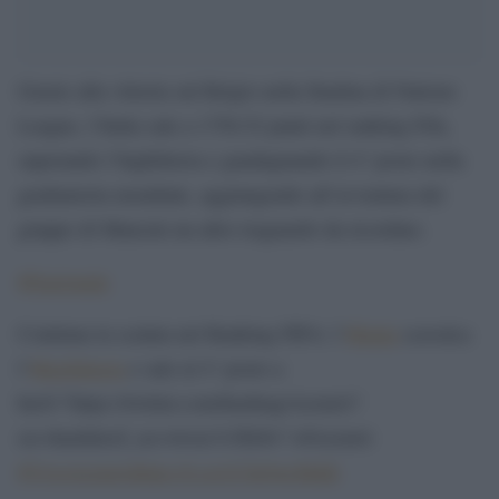
Grazie alla vittoria sul Belgio nella finalina di Nations
League, l’Italia sale a 1750.52 punti nel ranking Fifa,
superando l’Inghilterra e guadagnando il 4° posto nella
graduatoria mondiale, aggiungendo all’avventura del
gruppo di Mancini un altro traguardo da ricordare.
#Nazionale
Continua la scalata nel Ranking FIFA: l’
#Italia
scavalca
l’
#Inghilterra
e sale al 4° posto a
href=”https://twitter.com/hashtag/Azzurri?
src=hash&ref_src=twsrc%5Etfw”>#Azzurri
#VivoAzzurro
https://t.co/A7uQwcMddi