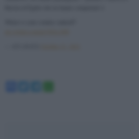
Russia ed Egitto che ne hanno conquistati 4.
Where is your country ranked⁉️
pic.twitter.com/pz785u13H9
— 433 (@433)
October 21, 2021
Facebook
Twitter
Telegram
WhatsApp