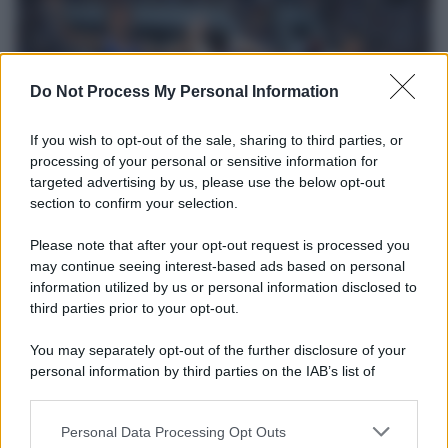
Do Not Process My Personal Information
If you wish to opt-out of the sale, sharing to third parties, or
processing of your personal or sensitive information for
targeted advertising by us, please use the below opt-out
section to confirm your selection.
Il ricordo /
Storia di Pietro Mennea, la Freccia del Sud più
Please note that after your opt-out request is processed you
veloce del mondo
may continue seeing interest-based ads based on personal
information utilized by us or personal information disclosed to
Ecco tutta la storia di Pietro Mennea, il più grande velocista
third parties prior to your opt-out.
europeo della storia. Fu per 17 ani primatista mondiale dei 200
metri
You may separately opt-out of the further disclosure of your
personal information by third parties on the IAB’s list of
Cinema /
Saturnia Film Festival 2024: una vetrina per i
downstream participants.
nuovi talenti
Personal Data Processing Opt Outs
This information may also be disclosed by us to third parties