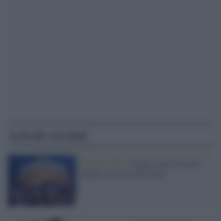
Articoli correlati
Ranking Fifa /
Francia sulla vetta del
mondo, tracollo dell'Italia