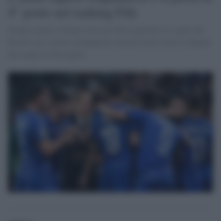
4° posto nel ranking Fifa
Sempre primo il Belgio che però deve guardarsi le spalle dal
Brasile; gli Azzurri guadagnano una posizione come la Spagna
che supera il Portogallo.