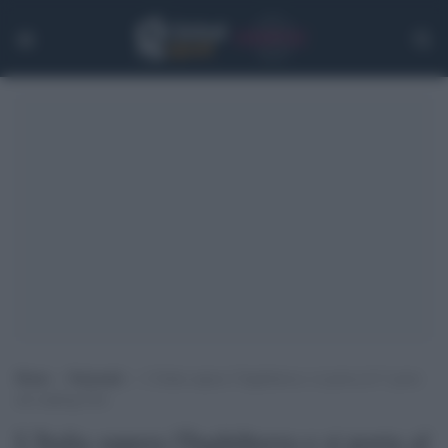
Home
>
Nazionali
>
L’Italia supera l’Inghilterra e si porta al 4° posto
nel ranking Fifa
L'Italia supera l'Inghilterra e si porta al