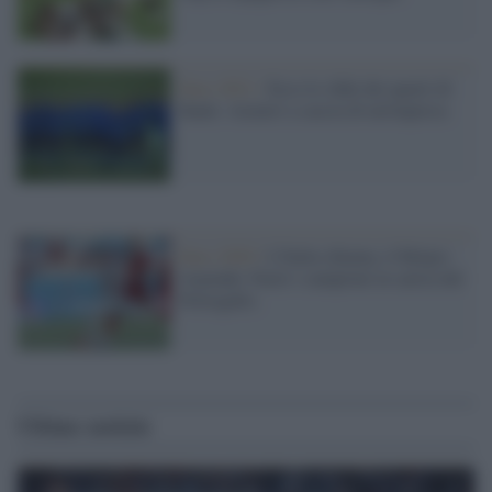
Euro 2021 /
Ecco le sfide dei quarti di
finale: Azzurri a caccia di un'impresa
Euro 2020 /
L'Italia chiama, il Belgio
risponde. Fuori i campioni in carica del
Portogallo.
Ultime notizie