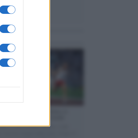
me notizie
cordo /
Storia di Pietro Mennea, la
ia del Sud più veloce del mondo
utta la storia di Pietro Mennea, il più
e velocista europeo della storia. Fu per 17