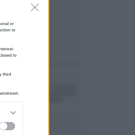
sonal or
ection to
nterest-
closed to
i anche
 third
Roland Garros /
Nadal batte
Thiem ed entra nella storia:
Downstream
"Undecima" a Parigi
er and store
to grant or
ed purposes