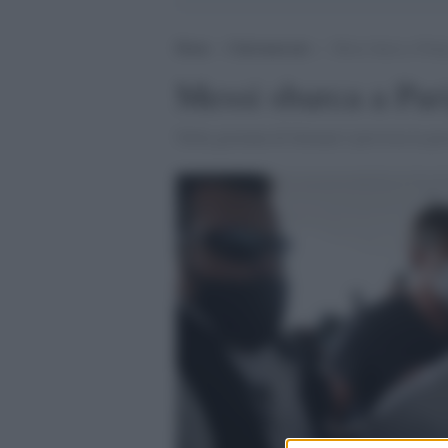
Home
>
Calciomercato
>
Messi sbarca a Parigi
Messi sbarca a Pari
Nella giornata di domani è prevista la pre