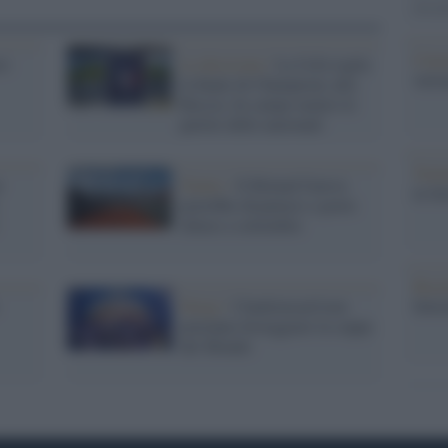
ani p
Cine
r:
La decisione /
La Uefa toglie
vetri
la finale di Champions alla
Russia. In campo neutro le
partite delle nazionali
Tratt
r
Tennis /
Il Roland Garros
in Se
potrebbe disputarsi a porte
chiuse a settembre
Brasi
Parigi /
I banlieusard non
Selec
potranno festeggiare la coppa
del Mondo