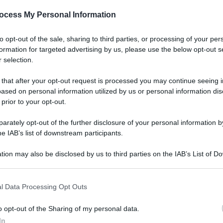
ocess My Personal Information
to opt-out of the sale, sharing to third parties, or processing of your per
formation for targeted advertising by us, please use the below opt-out s
 selection.
 that after your opt-out request is processed you may continue seeing i
ased on personal information utilized by us or personal information dis
 prior to your opt-out.
Legg
rately opt-out of the further disclosure of your personal information by
he IAB’s list of downstream participants.
tion may also be disclosed by us to third parties on the IAB’s List of 
 that may further disclose it to other third parties.
 that this website/app uses one or more Google services and may gath
l Data Processing Opt Outs
including but not limited to your visit or usage behaviour. You may click 
 to Google and its third-party tags to use your data for below specifi
o opt-out of the Sharing of my personal data.
ogle consent section.
In