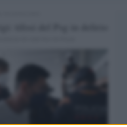
: tifosi del Psg in delirio
gi: tifosi del Psg in delirio
sentazione allo stadio Parco dei Principi.