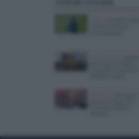
Articoli correlati
Parigi /
Arrestato Galtie
sarà processato per
discriminazione
Tour de France /
Pogaca
nella storia: la sfilata ai
Campi Elisi incorona il
fenomeno sloveno
Olimpiadi /
Drut ha già
pensato a Parigi 2024:
“L’attuale modello è
obsoleto”.