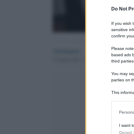
Do Not Pr
If you wish 
sensitive in
confirm your
Please note
Globalsport
based ads b
10 Agosto 2021 - 15.12
third parties
You may sepa
parties on t
This informa
Participants
Please note
Persona
information 
deny consent
I want t
in below Go
Opted 