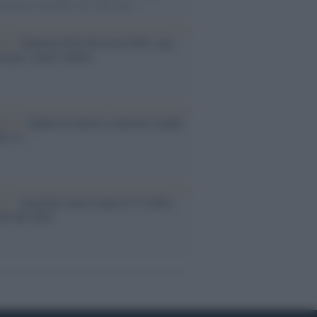
rimatista mondiale dei 200 metri
ma /
Saturnia Film Festival 2024: una
na per i nuovi talenti
ative /
Qualcosa inizia a muoversi anche
rie A
le /
Ancelotti sarà il nuovo C.T. della
ão dal 2024