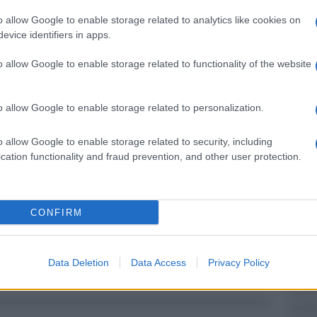
o allow Google to enable storage related to analytics like cookies on
evice identifiers in apps.
side)
August 10, 2021
o allow Google to enable storage related to functionality of the website
Ulti
o allow Google to enable storage related to personalization.
pp
o allow Google to enable storage related to security, including
cation functionality and fraud prevention, and other user protection.
CONFIRM
Il ri
Data Deletion
Data Access
Privacy Policy
Frecc
Ecco t
grand