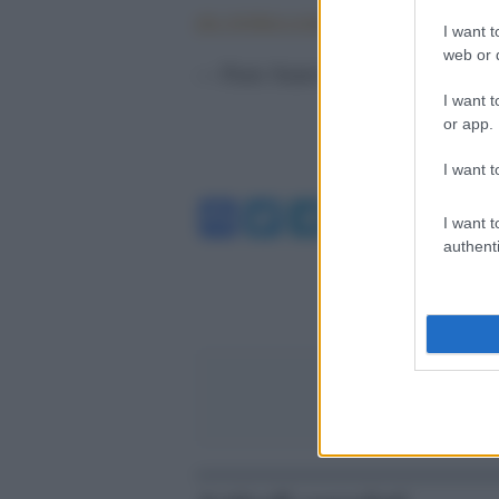
pic.twitter.com/y5IbqL69Z4
I want t
web or d
— Paris Saint-Germain (@PSG_in
I want t
or app.
I want t
Facebook
Twitter
Telegram
WhatsA
I want t
authenti