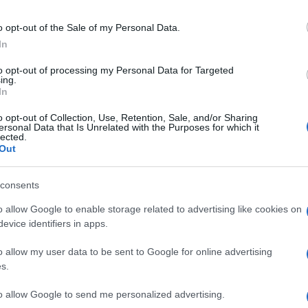
o opt-out of the Sale of my Personal Data.
In
 Superati gli ultimi nodi riguardanti i diritti di
to opt-out of processing my Personal Data for Targeted
ing.
argentino è arrivato a Parigi per sottoporsi alle
In
tratto di due anni più opzione per il terzo e
o opt-out of Collection, Use, Retention, Sale, and/or Sharing
ersonal Data that Is Unrelated with the Purposes for which it
lo scoperto con un tweet di “annuncio”.
lected.
Out
 giornata di domani è prevista la presentazione
consents
na, la Pulce era attesa oggi a Parigi per
o allow Google to enable storage related to advertising like cookies on
evice identifiers in apps.
anche lo scatto social da parte della moglie
o allow my user data to be sent to Google for online advertising
edica che guarda al futuro: “Verso una nuova
s.
dosi a lei, Messi e i loro 3 figli.
to allow Google to send me personalized advertising.