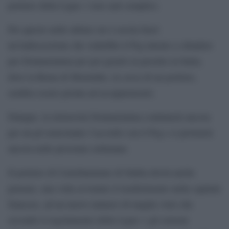
portiere della Ligue 1 non sarà semplice.
Per questo nelle ultime ore è uscita fuori
un’indiscrezione che vedrebbe il Psg intento a chiudere
per Donnarumma per poi girarlo in prestito in Italia,
dove la Roma di Mourinho, in cerca di un portiere,
sembra essere pronta ad accaparrarselo.
Dunque, la telenovela Donnarumma continuerà ancora
per un pò nonostante l’accordo con il Psg e si protrarrà
ancora nelle prossime settimane.
Il portiere di Castellammare di Stabia dovrà anche
pensare, una volta avvenuto il trasferimento nella capitale
francese, ad un nuovo numero di maglia visto che
secondo il regolamento della Ligue 1 gli estremi