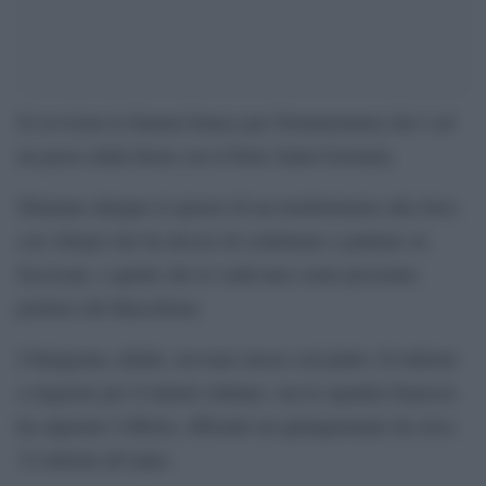
Si avvicina la fumata bianca per Donnarumma che è ad
un passo dalla firma con il Paris Saint-Germain.
Sfumano dunque le ipotesi di un trasferimento alla Juve,
con Allegri che ha deciso di continuare a puntare su
Szczesny, e quelle che lo vedevano come prossimo
portiere del Barcellona.
I blaugrana, infatti, avevano messo sul piatto 10 milioni
a stagione per il talento italiano, ma la squadra francese
ha superato l’offerta, offrendo un quinquennale da circa
12 milioni all’anno.