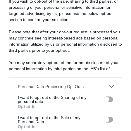
If you wish to opt-out of the sale, sharing to third parties, or
processing of your personal or sensitive information for
targeted advertising by us, please use the below opt-out
section to confirm your selection.
Il ricordo /
Storia di Pietro Mennea, la Freccia del Sud più
Please note that after your opt-out request is processed you
veloce del mondo
may continue seeing interest-based ads based on personal
information utilized by us or personal information disclosed to
Ecco tutta la storia di Pietro Mennea, il più grande velocista
third parties prior to your opt-out.
europeo della storia. Fu per 17 ani primatista mondiale dei 200
metri
You may separately opt-out of the further disclosure of your
personal information by third parties on the IAB’s list of
Cinema /
Saturnia Film Festival 2024: una vetrina per i
downstream participants.
nuovi talenti
Personal Data Processing Opt Outs
This information may also be disclosed by us to third parties
on the IAB’s List of Downstream Participants that may further
I want to opt-out of the Sharing of my
disclose it to other third parties.
personal data.
Trattative /
Qualcosa inizia a muoversi anche in Serie A
Opted In
Please note that this website/app uses one or more Google
services and may gather and store information including but
I want to opt-out of the Sale of my
Personal Data.
not limited to your visit or usage behaviour. You may click to
Opted In
grant or deny consent to Google and its third-party tags to