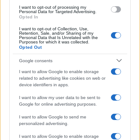
use your data for below specified purposes in below Google
I want to opt-out of processing my
Brasile /
Ancelotti sarà il nuovo C.T. della Selecão dal 2024
consent section.
Personal Data for Targeted Advertising.
Opted In
I want to opt-out of Collection, Use,
Retention, Sale, and/or Sharing of my
Personal Data that Is Unrelated with the
Purposes for which it was collected.
Opted Out
Google consents
I want to allow Google to enable storage
related to advertising like cookies on web or
device identifiers in apps.
I want to allow my user data to be sent to
Google for online advertising purposes.
Syndication
Culture
I want to allow Google to send me
Salute
Globalist
personalized advertising.
Megachip
Globalscience
I want to allow Google to enable storage