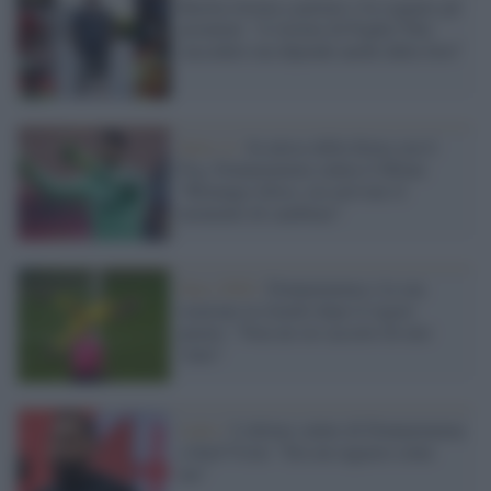
Raiola ritorna a parlare e fa sognare gli
juventini: "il ritorno di Pogba? Può
succedere ma dipende anche dalla Juve"
Serie A /
In attesa della firma con il
Psg, Donnarumma saluta il Milan:
"Rimango tifoso, era arrivato il
momento di cambiare"
Euro 2020 /
Donnarumma e la sua
reazione in ritardo dopo il rigore
parato: "Non mi ero accorto di aver
vinto"
Lutto /
L'ultimo saluto di Donnarumma
a Seid Visin: "Era un ragazzo come
me"