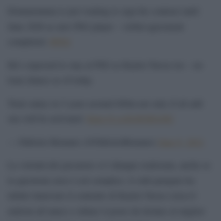
Donnarumma is just waiting to sign his contract until
June 2026 as new PSG player – verbal agreement
completed.
#PSG
He’s expected to stay at PSG as Keylor Navas too – no
loan chance as of today.
Total salary in 5 years around €60m net only if all add
ons will be activated.
https://t.co/Ir48OHA9lC
— Fabrizio Romano (@FabrizioRomano)
June 8, 2021
La volontà del giocatore si è dunque realizzata, anche se
la questione non è così semplice: il club parigino ha
infatti rinnovato il contratto di Keylor Navas (circa 6
milioni all’anno) e rubare il posto da titolare al miglior