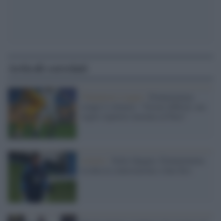
Articoli correlati
Champions League /
Donnarumma
rompe il silenzio: "Giorni difficili, ma
voglio ripartire insieme al Paris"
Azzurri /
Italia-Spagna: Donnarumma
rischia la contestazione a San Siro