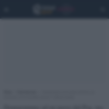
Home
>
Calciomercato
>
Donnarumma ad un passo dal Psg, ma
attenzione ad un possibile prestito: la Roma attende
Donnarumma ad un passo dal Psg, ma