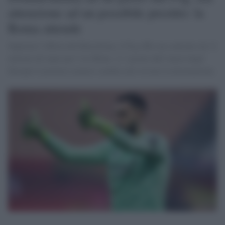
attenzione ad un possibile prestito: la
Roma attende
Superata l’offerta del Barcellona, il Psg offre un contratto da 12
milioni all’anno per l’ex Milan. A 3 giorni dall’inizio degli
Europei il portiere azzurro sembra aver trovato la destinazione.