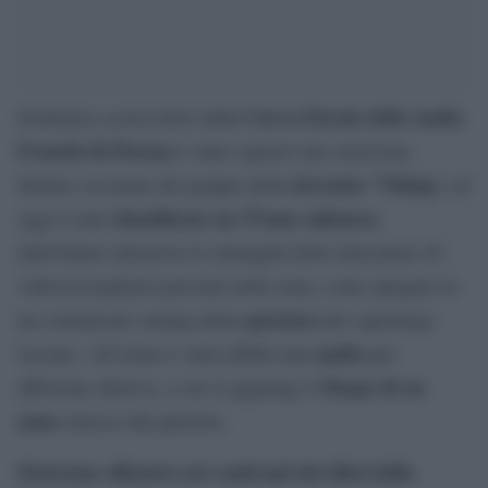
Curva Fiesole dello stadio
Domenica scorsa fuori dalla
Franchi di Firenze
è stato esposto uno striscione
Juventus ‘Viking’,
firmato col nome del gruppo della
ed
identificato un 37enne milanese
oggi è stato
,
individuato attraverso le immagini delle telecamere di
videosorveglianza presenti nella zona, come spiegato in
questura
un comunicato stampa della
del capoluogo
multa
toscano. All’uomo è stata inflitta una
per
Daspo
di un
affissione abusiva, a cui si aggiunge il
anno
emesso dal questore.
Striscione offensivo nei confronti dei tifosi della