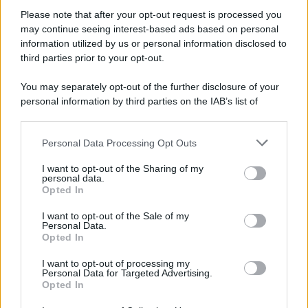
Il ricordo /
Storia di Pietro Mennea, la Freccia del Sud più
Please note that after your opt-out request is processed you
veloce del mondo
may continue seeing interest-based ads based on personal
information utilized by us or personal information disclosed to
Ecco tutta la storia di Pietro Mennea, il più grande velocista
third parties prior to your opt-out.
europeo della storia. Fu per 17 ani primatista mondiale dei 200
metri
You may separately opt-out of the further disclosure of your
personal information by third parties on the IAB’s list of
Cinema /
Saturnia Film Festival 2024: una vetrina per i
downstream participants.
nuovi talenti
Personal Data Processing Opt Outs
This information may also be disclosed by us to third parties
on the IAB’s List of Downstream Participants that may further
I want to opt-out of the Sharing of my
disclose it to other third parties.
personal data.
Trattative /
Qualcosa inizia a muoversi anche in Serie A
Opted In
Please note that this website/app uses one or more Google
services and may gather and store information including but
I want to opt-out of the Sale of my
Personal Data.
not limited to your visit or usage behaviour. You may click to
Opted In
grant or deny consent to Google and its third-party tags to
use your data for below specified purposes in below Google
I want to opt-out of processing my
Brasile /
Ancelotti sarà il nuovo C.T. della Selecão dal 2024
consent section.
Personal Data for Targeted Advertising.
Opted In