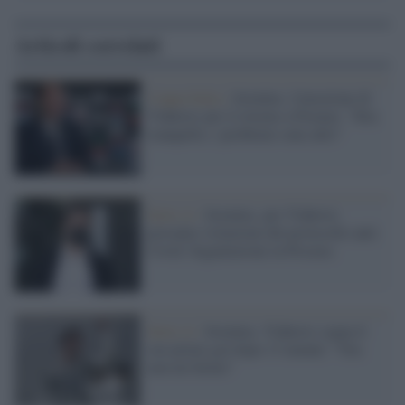
Articoli correlati
Coppa Italia /
Juventus, l'emozione di
Vlahovic per il ritorno a Firenze: "Stia
tranquillo, i problemi sono altri"
Serie A /
Juventus, per Vlahovic
presunta violazione del protocollo anti-
Covid. Segnalazione in Procura
Serie A /
Juventus, Vlahovic segna il
suo primo gol dopo 13 minuti: "Ora
non mi fermo"