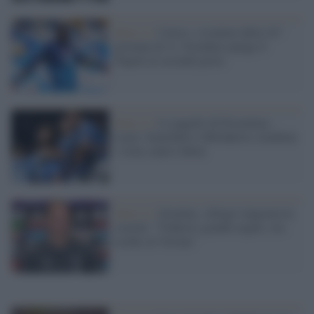
Serie A /
Calcio, i risultati della 24^
giornata di A: Osimhen spinge il
Napoli al secondo posto
Serie A /
Le pagelle di Fiorentina -
Lazio: Immobile e Milinkovic stendono
i viola, male Cabral
Serie A /
Juventus, Allegri ringrazia la
società: "Vlahovic grande regalo, ora
occhio al Verona"