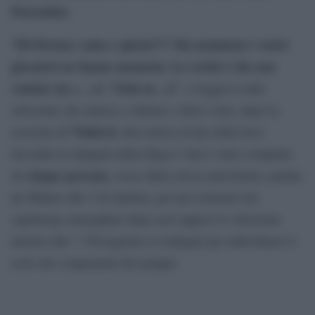
Fiorentina
“Di Firenze vanto e gloria?!? Ma nemmeno i vostri
giocatori ne hanno memoria. La verità è che non
contate un c….o!. Viola m…a”
, si leggeva sullo
striscione che mirava a sfottere i tifosi viola, dopo la
Vlahovic
cessione di
alla storica rivale della Juve.
Secondo le indagini della Digos l’atto è stato compiuto
cinque persone,
da
scese dalla stessa autovettura, partita
da Milano alle 5 di mattina, per poi rientrare nel
capoluogo meneghino dopo aver appeso lo striscione
intorno alle 7. Proseguono le indagini per individuare il
resto dei componenti del gruppo.