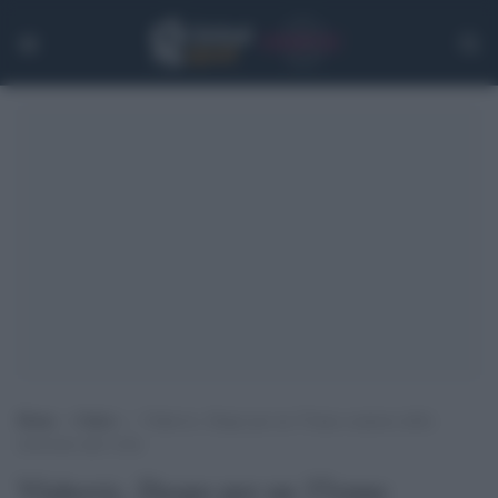
Home
>
Calcio
>
Vlahovic, Daspo per un 37enne coautore dello
striscione anti-viola
Vlahovic, Daspo per un 37enne