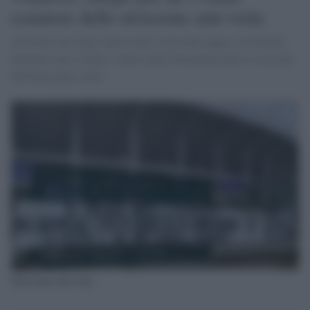
coautore dello striscione anti-viola
Arrestato uno degli autori dello striscione appeso al Franchi
domenica per irridere i tifosi della Fiorentina dopo la cessione
dell'attaccante serbo
Striscione anti-viola