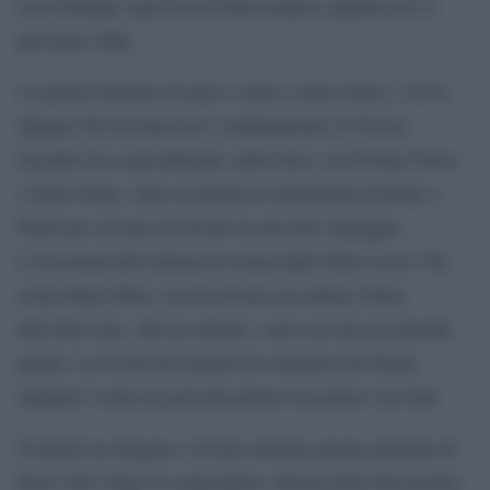
Luis Enrique sugli errori della propria squadra per le
prossime sfide.
La prima frazione di gara è stata a senso unico, con la
Spagna che ha attaccato continuamente la Svezia,
facendo leva specialmente sulle fasce con Ferran Torres
e Dani Olmo, oltre ai numerosi inserimenti di Koke e
Pedri per cercare di trovare la rete del vantaggio.
L’occasione più clamorosa avuta dalle Furie rosse l’ha
avuta Dani Olmo, ma ha trovato un ottimo Olsen
dall’altro lato, che ha salvato i suoi con un’eccezionale
parata. La Svezia ha tentato di svegliarsi nel finale,
andando vicina al goal alla prima occasione con Isak.
Il match tra Spagna e Svezia termina questa giornata di
Euro 2021 dopo la sorprendete vittoria della Slovacchia