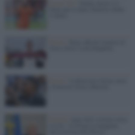
Europei 2021 /
Olanda-Austria 2-0:
Depay apre le danze, Dumfries chiude
il sipario
Mercato /
Roma, ufficiale l'acquisto di
Olsen. Defrel va alla Sampdoria
Mercato /
La Roma non si ferma: attesi
a Fiumicino Olsen e Malcolm
Mondiali /
Qatar 2022, la Svezia critica
la Uefa: "La Polonia avvantaggiata
dall'esclusione della Russia"