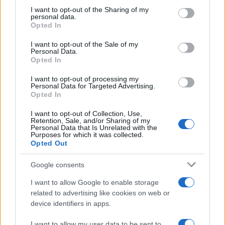
on the IAB’s List of Downstream Participants that may further
I want to opt-out of the Sharing of my
disclose it to other third parties.
personal data.
Trattative /
Qualcosa inizia a muoversi anche in Serie A
Opted In
Please note that this website/app uses one or more Google
services and may gather and store information including but
I want to opt-out of the Sale of my
Personal Data.
not limited to your visit or usage behaviour. You may click to
Opted In
grant or deny consent to Google and its third-party tags to
use your data for below specified purposes in below Google
I want to opt-out of processing my
Brasile /
Ancelotti sarà il nuovo C.T. della Selecão dal 2024
consent section.
Personal Data for Targeted Advertising.
Opted In
I want to opt-out of Collection, Use,
Retention, Sale, and/or Sharing of my
Personal Data that Is Unrelated with the
Purposes for which it was collected.
Opted Out
Google consents
I want to allow Google to enable storage
related to advertising like cookies on web or
device identifiers in apps.
I want to allow my user data to be sent to