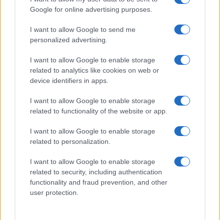
Google for online advertising purposes.
Syndication
Culture
I want to allow Google to send me
Salute
Globalist
personalized advertising.
Megachip
Globalscience
I want to allow Google to enable storage
related to analytics like cookies on web or
GiULia
Globalsport
device identifiers in apps.
Prima Pagina
I want to allow Google to enable storage
related to functionality of the website or app.
I want to allow Google to enable storage
Giornale dello
Facebook
related to personalization.
Spettacolo
Twitter
I want to allow Google to enable storage
Wondernet
related to security, including authentication
Cookie Policy
functionality and fraud prevention, and other
Giuliana Sgrena
user protection.
Preferenze Privacy