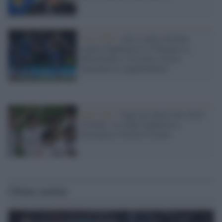
Euro 2020 /
Allo scadere Dovbyk
regala l'Inghilterra e l'Olimpico a
Shevchenko e l'Ucraina, Svezia
eliminata ai supplementari
Euro 2021 /
Oggi gli ultimi due ottavi
di finale: in campo Inghilterra-
Germania e Svezia-Ucraina
Ultime notizie