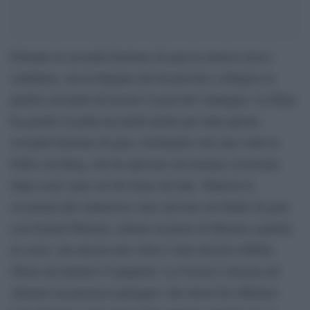
Durante la seconda frazione di gara la musica non è
cambiata, con la Spagna che ha provato a dirigere la
partita cercando di trovare il goal del vantaggio. La Roja
ha gestito la palla nei piedi anche per tutta questa
seconda frazione di gara, rischiando solo una volta la
beffa con Berg, che ha sprecato un’enorme occasione
dopo esser stato servito bene da Isak. Tuttavia le
occasioni più clamorose sono arrivate nel finale di gara
con Gerard Moreno, entrato al posto di Morata a partita
in corso, ma ancora una volta è stato decisivo Robin
Olsen sul numero 9 spagnolo. La Svezia è riuscita ad
ottenere un prezioso pareggio, che dovrà far riflettere