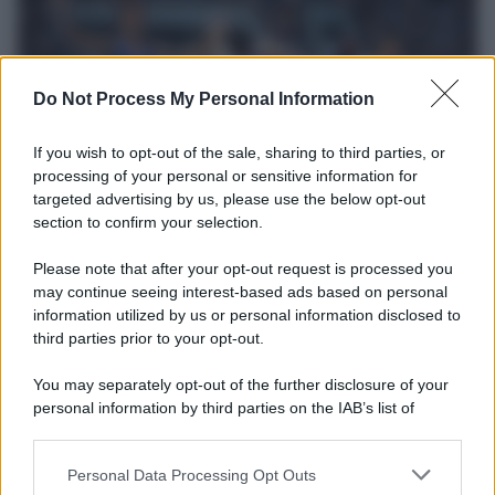
Do Not Process My Personal Information
If you wish to opt-out of the sale, sharing to third parties, or
processing of your personal or sensitive information for
targeted advertising by us, please use the below opt-out
section to confirm your selection.
Il ricordo /
Storia di Pietro Mennea, la Freccia del Sud più
Please note that after your opt-out request is processed you
veloce del mondo
may continue seeing interest-based ads based on personal
information utilized by us or personal information disclosed to
Ecco tutta la storia di Pietro Mennea, il più grande velocista
third parties prior to your opt-out.
europeo della storia. Fu per 17 ani primatista mondiale dei 200
metri
You may separately opt-out of the further disclosure of your
personal information by third parties on the IAB’s list of
Cinema /
Saturnia Film Festival 2024: una vetrina per i
downstream participants.
nuovi talenti
Personal Data Processing Opt Outs
This information may also be disclosed by us to third parties