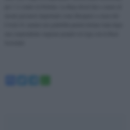
per 1-2 contro la Polonia. La Roja dovrà fare a meno di
alcuni giocatori importanti come Busquets a causa del
Covid-19, mentre nei gialloblù partirà titolare Isak dopo
una sorprendente stagione proprio in Liga con la Real
Sociedad.
Facebook
Twitter
Telegram
WhatsApp