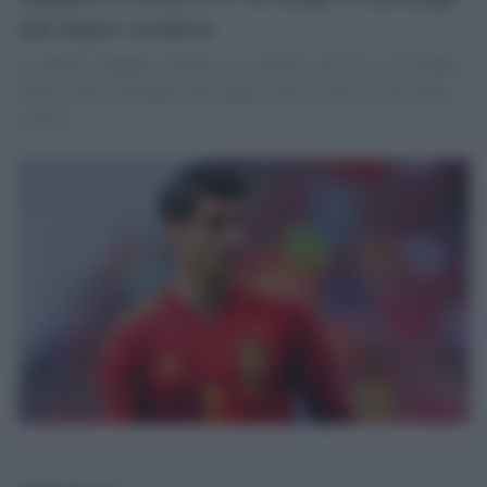
sul muro svedese
La sfida tra Spagna e Svezia si è concluso per 0-0, con la Roja
che ha avuto il dominio del campo senza trovare la rete della
vittoria.