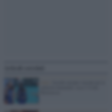
Articoli correlati
Italia /
Esordio europeo vincente per la
pallavolo femminile: secco 3-0 alla
Bielorussia