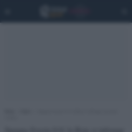
Home
>
Calcio
>
Spagna-Svezia 0-0: la Roja si infrange sul muro
svedese
Spagna-Svezia 0-0: la Roja si infrange