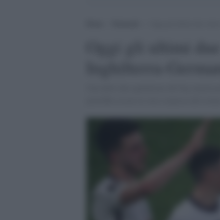
Home
>
Nazionali
>
Oggi gli ultimi due otta
Oggi gli ultimi due
Inghilterra-Germa
Una delle due qualificate del big match pot
potrebbe essere la vera sorpresa del torn