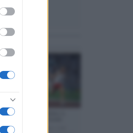
to grant or
ed purposes
me notizie
cordo /
Storia di Pietro Mennea, la
ia del Sud più veloce del mondo
utta la storia di Pietro Mennea, il più