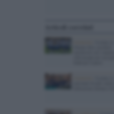
Articoli correlati
Solidarietà /
Ucraina, la
Dinamo Kiev giocherà
amichevoli con i miglio
club europei per raccogl
fondi per il paese
Solidarietà /
Ucraina, la
nazionale di judo ospite
federazione italiana a O
La solidarietà /
Ucraina,