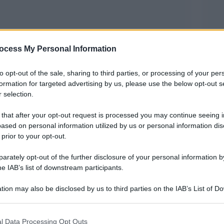
ocess My Personal Information
to opt-out of the sale, sharing to third parties, or processing of your per
partite più spettacolari e movimentate, quelle tra
formation for targeted advertising by us, please use the below opt-out s
 selection.
e la clamorosa eliminazione della Francia ai
 oggi si conclude il programma deli ottavi di
 that after your opt-out request is processed you may continue seeing i
ased on personal information utilized by us or personal information dis
 prior to your opt-out.
ù affascinante di questi Europei itineranti sarà
rately opt-out of the further disclosure of your personal information by
a
.
he IAB’s list of downstream participants.
n campo potrebbe essere una finale anticipata.
tion may also be disclosed by us to third parties on the IAB’s List of 
 that may further disclose it to other third parties.
tivo di Wembley e sul terreno di gioco si
 that this website/app uses one or more Google services and may gath
l Data Processing Opt Outs