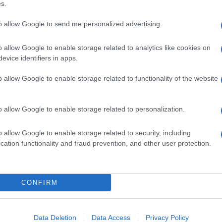
r, Hummels, Rudiger; Kimmich, Goretzka,
grand
s.
ani p
Gnabry. Ct. Loew
to allow Google to send me personalized advertising.
Cine
nte meno blasonato ma sicuramente decisivo, sarà
o allow Google to enable storage related to analytics like cookies on
vetri
evice identifiers in apps.
o allow Google to enable storage related to functionality of the website
ffrontano due outsider della competizione, con
Tratt
 e regalarsi un quarto di finale da sogno contro la
in Se
o allow Google to enable storage related to personalization.
o allow Google to enable storage related to security, including
ualificata da prima in un girone complicato
cation functionality and fraud prevention, and other user protection.
Brasi
 l’Ucraina, che ha strappato in extremis il pass
Selec
CONFIRM
delof, Danielson, Augustinsson; Larsson, Ekdal,
Data Deletion
Data Access
Privacy Policy