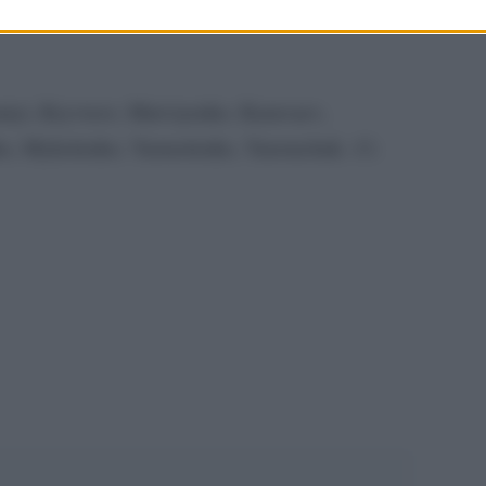
Ct.
i.
Andersson
yi, Kryvtsov, Matviyenko; Karavaev,
Ct.
ko, Mykolenko; Yarmolenko, Yaremchuk.
pp