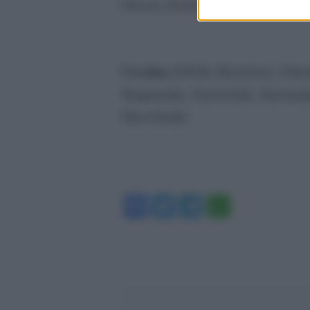
Olsson, Forsberg; Isak, Kulusevsk
Ucraina (3-5-2):
Bushchan; Zabarn
Shaparenko, Sydorchuk, Zinchen
Shevchenko
Facebook
Twitter
Telegram
WhatsA