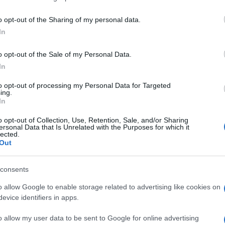
i.
including but not limited to your visit or usage behaviour. You may click 
 to Google and its third-party tags to use your data for below specifi
o opt-out of the Sharing of my personal data.
inali di Euro ’96, che si giocò ancora una volta
ogle consent section.
In
si furono i tedeschi ai calci di rigore e a
o opt-out of the Sale of my Personal Data.
roprio Gareth Southgate, oggi commissario
In
Ulti
to opt-out of processing my Personal Data for Targeted
ing.
che rendono ancora più affascinante questo
In
o opt-out of Collection, Use, Retention, Sale, and/or Sharing
ersonal Data that Is Unrelated with the Purposes for which it
lected.
Out
er, Stones, Maguire; Trippier, Rice, Phillips,
consents
Southgate
o allow Google to enable storage related to advertising like cookies on
Il ri
evice identifiers in apps.
Frecc
Ecco t
o allow my user data to be sent to Google for online advertising