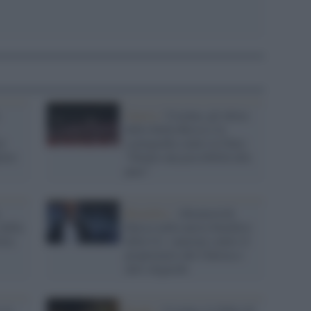
Guerra /
Ucraina, gli ultras
della Stella Rossa e la
ri
scenografia contro la Nato:
iere
"Diamo una possibilità alla
pace"
Bruxelles /
Abramovich
 della
finisce nella nuova blacklist
stia
della Ue: sanzioni contro il
proprietario del Chelsea e
altri oligarchi
 la
Rugby /
Ucraina, le Zebre di