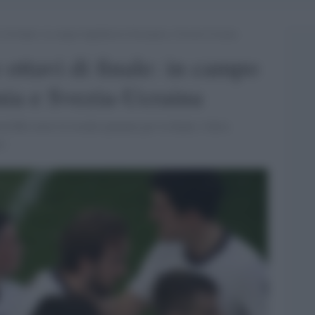
vi di finale: in campo Inghilterra-Germania e Svezia-Ucraina
 ottavi di finale: in campo
nia e Svezia-Ucraina
rebbe avere la strada spianata per la finale, l'altra
eo