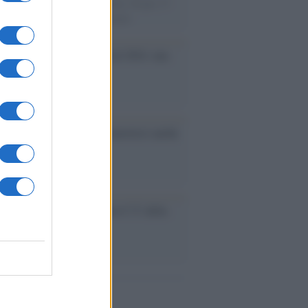
e velocista europeo della storia. Fu per 17
rimatista mondiale dei 200 metri
ma /
Saturnia Film Festival 2024: una
na per i nuovi talenti
ative /
Qualcosa inizia a muoversi anche
rie A
le /
Ancelotti sarà il nuovo C.T. della
ão dal 2024