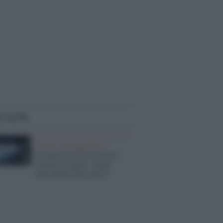
i anche
Calcio e propaganda /
Ucraina, la Cina oscura la
Premier League: troppi
riferimenti alla guerra