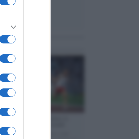
me notizie
cordo /
Storia di Pietro Mennea, la
ia del Sud più veloce del mondo
utta la storia di Pietro Mennea, il più