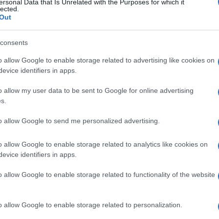
con uno strappo in velocità e mette la palla in
ersonal Data that Is Unrelated with the Purposes for which it
lected.
 la tocca per Bernardeschi che da fuori cerca il
Out
consents
grande attenzione in fase di non possesso da parte
o allow Google to enable storage related to advertising like cookies on
ettano molto, ma ancora senza nessuna vera
Ulti
evice identifiers in apps.
o allow my user data to be sent to Google for online advertising
volta, forse un po’ inaspettata: in seguito ad una
s.
i Rrahmani, l’arbitro concede il rigore al Napoli,
to allow Google to send me personalized advertising.
 la sua squadra in vantaggio: è 1-0.
 pareggio a tutti i costi, ma Meret non si lascia
o allow Google to enable storage related to analytics like cookies on
evice identifiers in apps.
one colossale che avrebbe portato la Juventus al
o allow Google to enable storage related to functionality of the website
Il ri
la palla dopo una deviazione finisce sul piede di
Frecc
orta cerca di girare con il sinistro, ma invece
o allow Google to enable storage related to personalization.
Ecco t