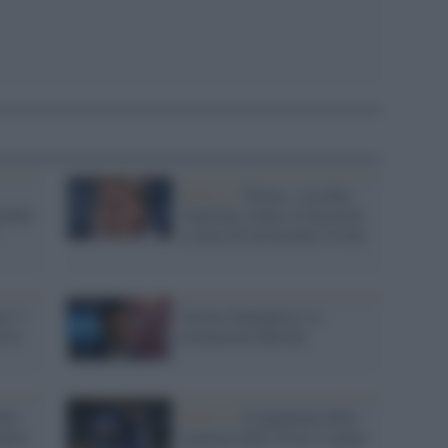
Serie A /
Torino: a rischio
obile
l'anticipo contro il Sassuolo
a causa di un focolaio Covid
no 3-
Torino-Sampdoria: le
a la
formazioni ufficiali
lla
Serie A /
Il pagellone della
parte
stagione delle 20 di A (parte