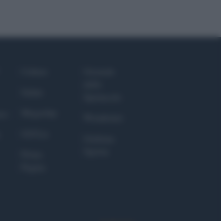
Culture
Giornale
dello
Salute
Spettacolo
Megachip
nce
Wondernet
GiULia
Giuliana
Sgrena
Prima
Pagina