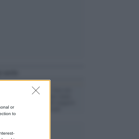
i anche
Calcio estero /
Non solo
Italia: ecco come stanno
andando gli altri maggiori
sonal or
campionati europei
ection to
nterest-