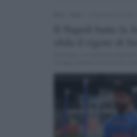
Home
>
Calcio
>
Il Napoli batte la Juventus 1
Il Napoli batte la 
sfida il rigore di 
Nonostante i vari tentativi dei bianconeri,
compagni mettono in saccoccia una vittor