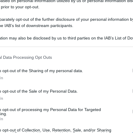
ased on personal information utilized by us or personal information dis
 prior to your opt-out.
rately opt-out of the further disclosure of your personal information by
he IAB’s list of downstream participants.
tion may also be disclosed by us to third parties on the IAB’s List of 
 that may further disclose it to other third parties.
Juventus è un rigore di Insigne nel primo tempo:
 that this website/app uses one or more Google services and may gath
’attaccante decide comunque di prendersi la
l Data Processing Opt Outs
including but not limited to your visit or usage behaviour. You may click 
a l’obiettivo alla perfezione, segnando la sua rete
 to Google and its third-party tags to use your data for below specifi
o opt-out of the Sharing of my personal data.
ogle consent section.
apoli e “addolcendo” il goal con una dedica
In
di San Valentino.
o opt-out of the Sale of my Personal Data.
 che, nei primi minuti, si avventura nel prendere
In
6′ ci prova Ronaldo con un rasoterra che Meret,
to opt-out of processing my Personal Data for Targeted
ing.
 mentre all’11’ Cuadrado, dopo aver agganciato
In
ata che però calcia colpendo Ronaldo.
o opt-out of Collection, Use, Retention, Sale, and/or Sharing