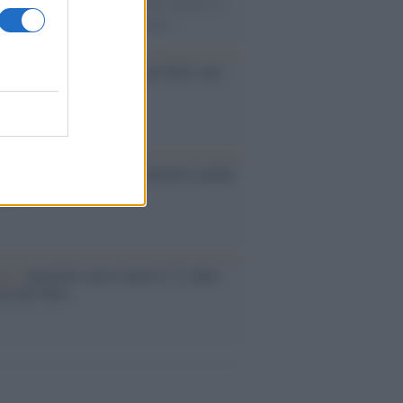
e velocista europeo della storia. Fu per 17
rimatista mondiale dei 200 metri
ma /
Saturnia Film Festival 2024: una
na per i nuovi talenti
ative /
Qualcosa inizia a muoversi anche
rie A
le /
Ancelotti sarà il nuovo C.T. della
ão dal 2024