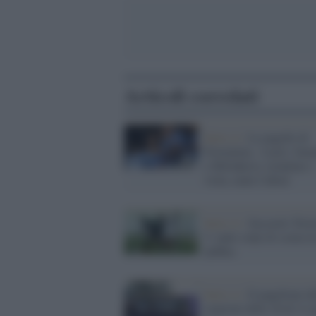
Articoli correlati
Serie A /
Le pagelle di
Fiorentina - Lazio: Imm
e Milinkovic stendono i
viola, male Cabral
Serie A /
Sassuolo Tori
3: tanti colpi di scena tr
nebbia
Serie A /
Il pagellone de
stagione delle 20 di A (