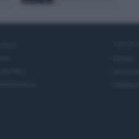
1)
Syndication
cebook
itter
Globalist
okie Policy
Globalscie
eferenze Privacy
Globalsport