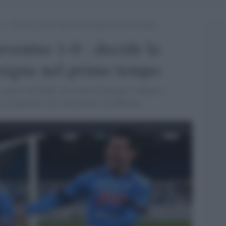
-0 : decide la sfida il rigore di Insigne nel primo tempo
Juventus 1-0 : decide la
Insigne nel primo tempo
 specie nel finale, di trovare il pareggio, Gattuso e
ia importante che ridà morale all'ambiente