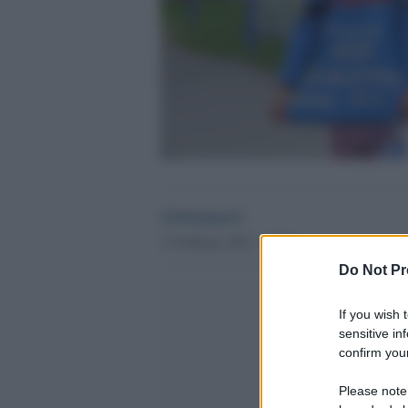
Globalsport
13 Febbraio 2021 - 17.52
Do Not Pr
If you wish 
sensitive in
confirm your
Please note