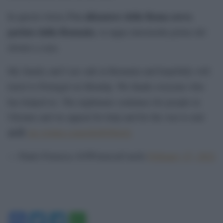
, l’ex allenatore della Roma aveva
In questo tweet
parlato dalla Romania
, la tappa intermedia prime del
ritorno a casa.
My family and I are safe in Romania and hopefully will
travel to Portugal on Monday. We thank everyone who
has helped us. The nightmare continues for people in
Ukraine and we appeal for help and for the war to end.
🙏🏼
pic.twitter.com/uXr8ONnyIc
— Paulo Fonseca (@PFonsecaCoach)
February 27, 2022
Facebook
Twitter
Telegram
WhatsApp