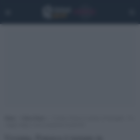
Home
>
Calcio Estero
>
Ucraina, Fonseca è tornato in Portogallo: “Un
viaggio lungo e con la sensazione di pericolo”
Ucraina, Fonseca è tornato in