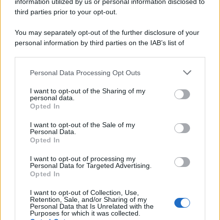
information utilized by us or personal information disclosed to
Ecco tutta la storia di Pietro Mennea, il più grande velocista
third parties prior to your opt-out.
europeo della storia. Fu per 17 ani primatista mondiale dei 200
metri
You may separately opt-out of the further disclosure of your
personal information by third parties on the IAB’s list of
Cinema /
Saturnia Film Festival 2024: una vetrina per i
downstream participants.
nuovi talenti
Personal Data Processing Opt Outs
This information may also be disclosed by us to third parties
on the IAB’s List of Downstream Participants that may further
I want to opt-out of the Sharing of my
disclose it to other third parties.
personal data.
Trattative /
Qualcosa inizia a muoversi anche in Serie A
Opted In
Please note that this website/app uses one or more Google
services and may gather and store information including but
I want to opt-out of the Sale of my
Personal Data.
not limited to your visit or usage behaviour. You may click to
Opted In
grant or deny consent to Google and its third-party tags to
use your data for below specified purposes in below Google
I want to opt-out of processing my
Brasile /
Ancelotti sarà il nuovo C.T. della Selecão dal 2024
consent section.
Personal Data for Targeted Advertising.
Opted In
I want to opt-out of Collection, Use,
Retention, Sale, and/or Sharing of my
Personal Data that Is Unrelated with the
Purposes for which it was collected.