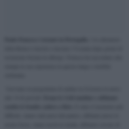
Paulo Fonseca è tornato in Portogallo
, l’ex allenatore
della Roma è riuscito a lasciare l’Ucraina dopo giorni di
reclusione forzata in albergo. Fonseca ha raccontato alla
stampa la sua esperienza in questa lunga e terribile
settimana.
“Avevamo in programma di andare in Svizzera in aereo
Erano le 4 del mattino e abbiamo
alle 10 di giovedì.
sentito le bombe cadere a Kiev.
È stato il momento più
difficile, siamo stati presi dal panico, abbiamo preso le
nostre borse, siamo usciti in strada, abbiamo cercato di