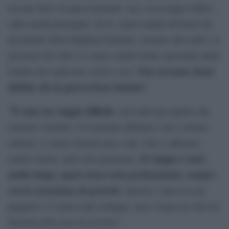
lasciare Kiev in quel momento, ma c’era troppo traffico
sulla strada principale. Da lì, siamo andati all’hotel del
presidente dello Shakhtar Donetsk, insieme allo staff e ai
giocatori del club. Ci siamo sentiti molto spaventati dalle
Non avevamo alcun
bombe che cadevano vicino a noi.
dubbio che la guerra fosse iniziata”
È stato un viaggio difficile
“
, non tanto per quello che
stavamo vedendo. Ovviamente abbiamo visto colonne
militari, ci siamo fermati una o due volte e abbiamo
Il viaggio è stato
sentito sirene, aerei che passavano.
molto lungo, quasi senza sosta praticamente, sempre
con la sensazione di pericolo
. Questa è stato la cosa
peggiore. C’erano code ovunque, non c’erano né cibo né
benzina nelle aree di servizio”.