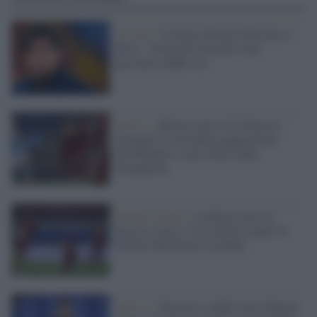
La crisi /
Ucraina, Fonseca bloccato a
Kiev: "Aeroporti distrutti, non
possiamo andar via"
Serie A /
Roma-Lazio 2-0: Fonseca
festeggia la sua ultima apparizione
all'Olimpico. Lazio fuori dalla
Champions.
Europa League /
La Roma salva la
faccia e vince 3-2 al ritorno contro lo
United. Red Devils in finale
Serie A /
Fonseca, è addio con la Roma: