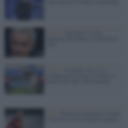
a fine stagione le strade si separeranno
Serie A /
Mourinho è il nuovo
allenatore della Roma: accordo fino al
2024
Serie A /
Il Cagliari vince 3-2 e
guadagna punti preziosi. La Roma si
prepara alla super sfida di giovedì.
Roma /
Risolte le divergenze fra Dzeko
e Fonseca, ma non sarà più il capitano