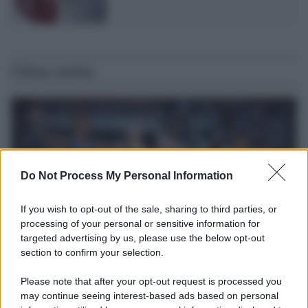
Ultime notizie
Do Not Process My Personal Information
If you wish to opt-out of the sale, sharing to third parties, or
processing of your personal or sensitive information for
targeted advertising by us, please use the below opt-out
section to confirm your selection.
Il ricordo /
Storia di Pietro Mennea, la Freccia del Sud più
Please note that after your opt-out request is processed you
veloce del mondo
may continue seeing interest-based ads based on personal