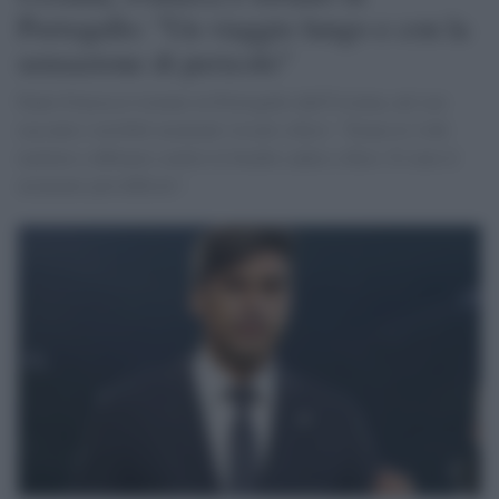
Portogallo: "Un viaggio lungo e con la
sensazione di pericolo"
Paulo Fonseca è tornato in Portogallo dall'Ucraina, nel suo
racconto i terribili momenti vissuti a Kiev: "Erano le 4 del
mattino e abbiamo sentito le bombe cadere a Kiev. È stato il
momento più difficile".