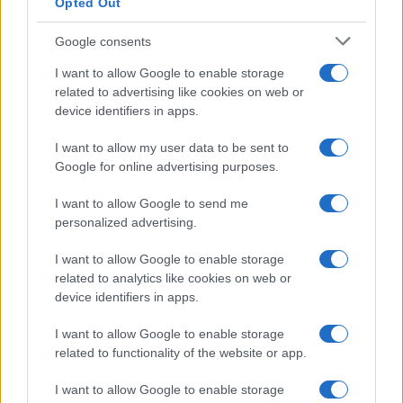
Opted Out
Google consents
I want to allow Google to enable storage
related to advertising like cookies on web or
device identifiers in apps.
I want to allow my user data to be sent to
Google for online advertising purposes.
Syndication
Culture
I want to allow Google to send me
Salute
Globalist
personalized advertising.
Megachip
Globalscience
I want to allow Google to enable storage
related to analytics like cookies on web or
GiULia
Globalsport
device identifiers in apps.
Prima Pagina
I want to allow Google to enable storage
related to functionality of the website or app.
I want to allow Google to enable storage
Giornale dello
Facebook