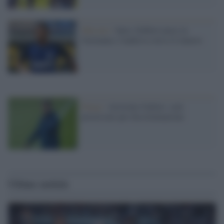
Mercato /
Inter, Dalbert piace in
Germania. Candreva verso il rinnovo
Parigi /
Arrestato Galtier: sarà
processato per discriminazione
Ultime notizie