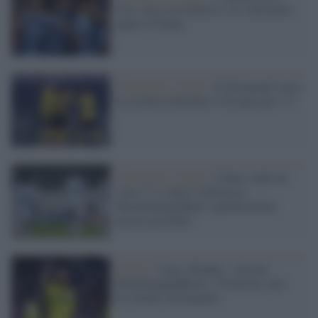
City vince in trasferta 2-0 e intravede i
quarti di finale
Champions League /
Il Dortmund vince
in trasferta battendo il Siviglia per 3-2
Champions League /
L'Inter suda ma
vince 3-2 contro il Borussia
Moenchengladbach: qualificazione
ancora possibile
Europa /
Liga e Bundes: vincono
Moenchengladbach e Villarreal, pari
tra Getafe ed Espanyol