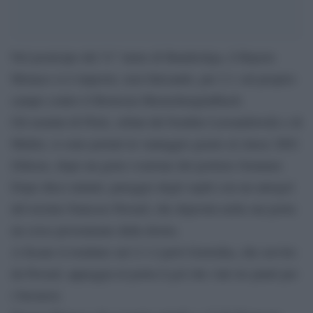
Nel posticipo del 31° turno di Bundesliga, il Bayern
Monaco si è imposto, non faticando, per 2-1 sul proprio
campo contro il Borussia Moenchengladbach.
Gli uomini di Flick, orfani del bomber Lewandowski e di
Muller, si sono portati in vantaggio grazie al classe 2001
Zirkzee, dopo un grave svarione del portiere Sommer.
Dopo dieci minuti, pareggio degli ospiti con un autogol
del terzino francese Pavard, che deposita nella sua porta
un cross proveniente dalla destra.
A fissare il risultato sul 2-1 è però Goretzka, che servito
da Pavard, appoggia in porta il gol che vale tre punti per
i bavaresi.