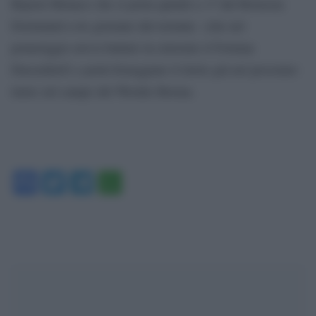
Bayern Monaco che si porta quindi a +7 dal Borussia
Dortmund a tre giornate dal termine (che nel
pomeriggio aveva battuto in extremis il Fortuna
Dusseldorf) e potrà festeggiare il titolo già nel prossimo
turno sul campo del Werder Brema.
Facebook
Twitter
Telegram
WhatsApp