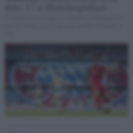
titolo: 2-1 al Moenchengladbach
La squadra di Flick sempre a +7 dal Borussia Dortmund a tre
gare dal termine: nel prossimo turno potrebbe festeggiare il
titolo