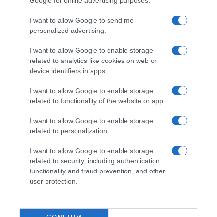
Google for online advertising purposes.
Syndication
Culture
I want to allow Google to send me
Salute
Globalist
personalized advertising.
Megachip
Globalscience
I want to allow Google to enable storage
related to analytics like cookies on web or
GiULia
Globalsport
device identifiers in apps.
Prima Pagina
I want to allow Google to enable storage
related to functionality of the website or app.
I want to allow Google to enable storage
Giornale dello
Facebook
related to personalization.
Spettacolo
Twitter
I want to allow Google to enable storage
Wondernet
related to security, including authentication
Cookie Policy
functionality and fraud prevention, and other
Giuliana Sgrena
user protection.
Preferenze Privacy