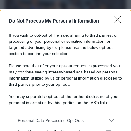
Do Not Process My Personal Information
If you wish to opt-out of the sale, sharing to third parties, or
processing of your personal or sensitive information for
targeted advertising by us, please use the below opt-out
section to confirm your selection.
Il ricordo /
Storia di Pietro Mennea, la Freccia del Sud più
Please note that after your opt-out request is processed you
veloce del mondo
may continue seeing interest-based ads based on personal
information utilized by us or personal information disclosed to
Ecco tutta la storia di Pietro Mennea, il più grande velocista
third parties prior to your opt-out.
europeo della storia. Fu per 17 ani primatista mondiale dei 200
metri
You may separately opt-out of the further disclosure of your
personal information by third parties on the IAB’s list of
Cinema /
Saturnia Film Festival 2024: una vetrina per i
downstream participants.
nuovi talenti
Personal Data Processing Opt Outs
This information may also be disclosed by us to third parties
on the IAB’s List of Downstream Participants that may further