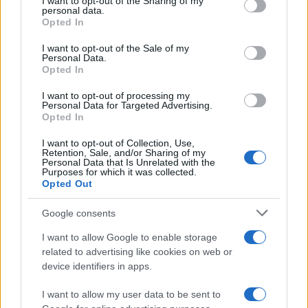
I want to opt-out of the Sharing of my
disclose it to other third parties.
personal data.
Trattative /
Qualcosa inizia a muoversi anche in Serie A
Opted In
Please note that this website/app uses one or more Google
services and may gather and store information including but
I want to opt-out of the Sale of my
Personal Data.
not limited to your visit or usage behaviour. You may click to
Opted In
grant or deny consent to Google and its third-party tags to
use your data for below specified purposes in below Google
I want to opt-out of processing my
Brasile /
Ancelotti sarà il nuovo C.T. della Selecão dal 2024
consent section.
Personal Data for Targeted Advertising.
Opted In
I want to opt-out of Collection, Use,
Retention, Sale, and/or Sharing of my
Personal Data that Is Unrelated with the
Purposes for which it was collected.
Opted Out
Google consents
I want to allow Google to enable storage
related to advertising like cookies on web or
device identifiers in apps.
I want to allow my user data to be sent to