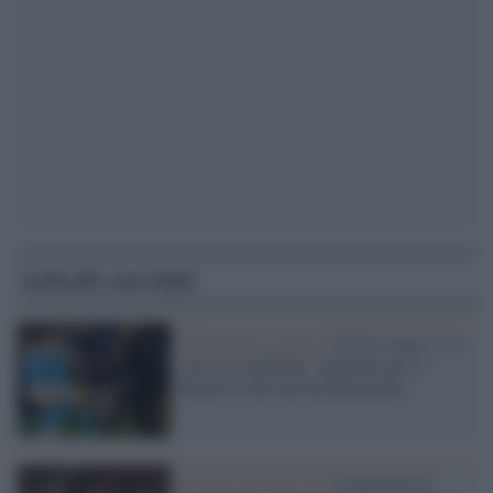
Articoli correlati
Champions League /
Il City vince 2-1 e
vola in semifinale. Applausi per il
Borussia che non ha demeritato
Champions League /
Il Manchester