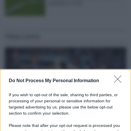
guadagnano di più
Ultime notizie
Do Not Process My Personal Information
If you wish to opt-out of the sale, sharing to third parties, or
processing of your personal or sensitive information for
targeted advertising by us, please use the below opt-out
section to confirm your selection.
Il ricordo /
Storia di Pietro Mennea, la Freccia del Sud più
Please note that after your opt-out request is processed you
veloce del mondo