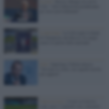
La crisi /
Russia, Malagò sta con la
Uefa: "Altre federazioni prenderanno
gli stessi provvedimenti"
La decisione /
La Uefa toglie la finale
di Champions alla Russia. In campo
neutro le partite delle nazionali
Uefa /
Superlega, Čeferin attacca:
"Nessuno la vuole, con Agnelli non ho
più rapporti"
Calcio in rosso /
Covid, la Uefa fa i
conti: persi 7 miliardi, ma i calciatori