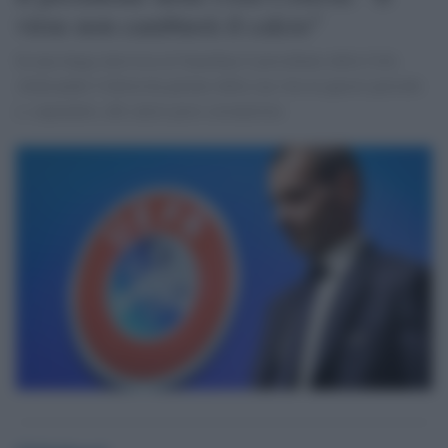
virus non cambierà il calcio"
In una lunga intevista al Guardian il presidente della Uefa
Aleksander Ceferin ha parlato della sua vita in questo periodo
e, sopratutto, del calcio post-coronavirus