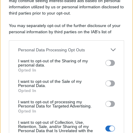
may continue seeing interest-based ads based on personal
information utilized by us or personal information disclosed to
Ecco tutta la storia di Pietro Mennea, il più grande velocista
third parties prior to your opt-out.
europeo della storia. Fu per 17 ani primatista mondiale dei 200
metri
You may separately opt-out of the further disclosure of your
personal information by third parties on the IAB’s list of
Cinema /
Saturnia Film Festival 2024: una vetrina per i
downstream participants.
nuovi talenti
Personal Data Processing Opt Outs
This information may also be disclosed by us to third parties
on the IAB’s List of Downstream Participants that may further
I want to opt-out of the Sharing of my
disclose it to other third parties.
personal data.
Trattative /
Qualcosa inizia a muoversi anche in Serie A
Opted In
Please note that this website/app uses one or more Google
services and may gather and store information including but
I want to opt-out of the Sale of my
Personal Data.
not limited to your visit or usage behaviour. You may click to
Opted In
grant or deny consent to Google and its third-party tags to
use your data for below specified purposes in below Google
I want to opt-out of processing my
Brasile /
Ancelotti sarà il nuovo C.T. della Selecão dal 2024
consent section.
Personal Data for Targeted Advertising.
Opted In
I want to opt-out of Collection, Use,
Retention, Sale, and/or Sharing of my
Personal Data that Is Unrelated with the