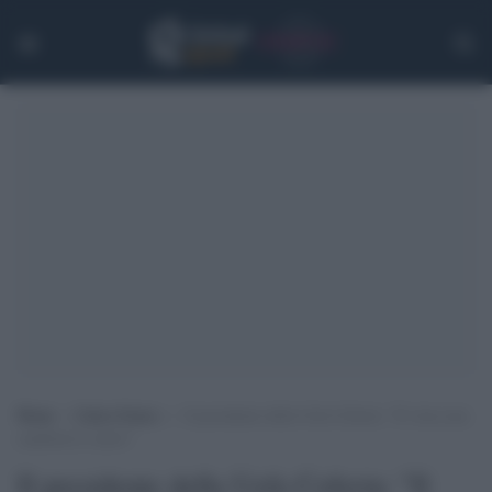
Home
>
Calcio Estero
>
Il presidente della Uefa Ceferin: “Il virus non
cambierà il calcio”
Il presidente della Uefa Ceferin: "Il