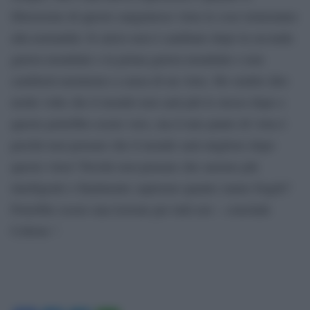
libereremo di questo sanguinoso virus le cose torneranno
alla normalità. Il calcio non è cambiato dopo la seconda
guerra mondiale o la prima guerra mondiale e non
cambierà nemmeno a causa di un virus. Ho sentito dire
molte volte che il mondo non sarà più lo stesso dopo e
questo potrebbe essere vero, ma il mio punto di vista è
perché non pensare che il mondo sarà migliore dopo
questo virus? Perché non pensare che saremo più
intelligenti o finalmente capiremo quanto siamo fragili?
Potrebbe essere una lezione per tutti noi – conclude
Ceferin-“.