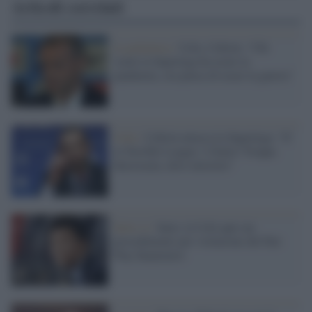
Articoli correlati
La polemica /
Uefa, Ceferin: "Chi
vuole la Superlega ha usato la
pandemia, ora pensa di usare la guerra"
Uefa /
Ceferin attacca la Superlega: "E'
la Terrible League. L'Italia? Troppa
burocrazia, deve investire"
Serie A /
Inter, la Uefa apre un
procedimento per violazione del Fair
Play finanziario