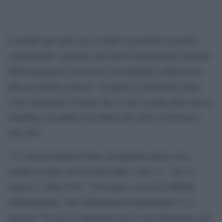
Il mondo del calcio sta vivendo un periodo di grande
cambiamento, adattarsi alle nuove disposizione generate
dall’emergenza coronavirus sta mettendo a dura prova
tutti gli addetti ai lavori. Tra questi il presidente della
Uefa Aleksander Ceferin che, in una recente intervista al
Guardian, ha parlato del futuro del calcio in Europa e
non solo.
“C’è ancora molto da fare, da qualche giorno sono
tornato in sede e ho incontri dalle 9 alle 23 – dice il
numero 1 della Uefa – Poi torno a casa ed è difficile
addormentarsi, sarei abbastanza irresponsabile se ci
riuscissi. Per noi la situazione non è così allarmante, ma