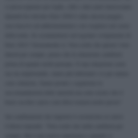
ci preoccupiamo per leghe, club e altre parti interessante.
Quando ho rinviato Euro 2020 è stato ancora peggio,
non riuscivo ad addormentarmi e mi svegliavo nel cuore
della notte. Se scommetterei sul regolare svolgimento di
Euro 2021? Sicuramente sì. Non credo che questo virus
durerà per sempre, penso che la situazione cambierà
prima di quanto molti pensano. È una situazione seria
ma sta migliorando, siamo più informati e io per natura
sono ottimista. Siamo pronti e seguiremo le
raccomandazioni delle autorità ma sono sicuro che il
buon vecchio calcio coni tifosi tornerà molto presto”
Sui cambiamenti che imporrà il coronavirus al calcio
Ceferin risponde: “Non credo che nulla cambierà per
sempre, Ma è una nuova esperienza e quando ci