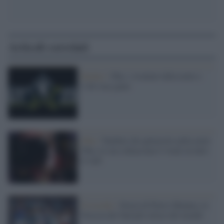
Articoli correlati
Basket /
Nba: i risultati della notte e
l'All star game
Nba /
Tamberi dà spettacolo nella notte
Nba, la sua schiacciata è virale in tutto
il web
Il ricordo /
Storia di Pietro Mennea, la
Freccia del Sud più veloce del mondo