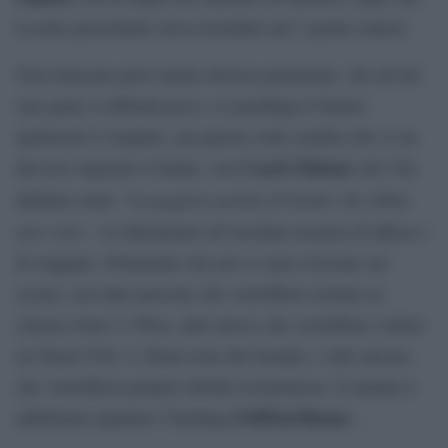
la notte precedente aveva trionfato nel 3-point contest.
Non mancano però anche diverse polemiche: che all’all
star game si difenda poco e si prediliga il fattore
spettacolo è risaputo, ma questa volta sembra che si sia
Coach Malone
davvero superato il limite, con
che l’ha
“la peggiore partita di basket che abbia
definita come
mai visto”
, in riferimento all’assoluta assenza di difesa e
di stoppate. Polemiche che poi si sono riversate sui
social, con tante persone che vorrebbero tornare al
classico East vs West, altri invece che vorrebbero vedere
un Team USA vs Team resto del mondo, e altri ancora
che vorrebbero proprio abolire la kermesse. E intanto è
#AllStarShame
addirittura spuntato l’hashtag
…