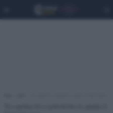
Home
>
Sport
>
Tra spettacolo e polemiche la spunta il Team Giannis
Tra spettacolo e polemiche la spunta il