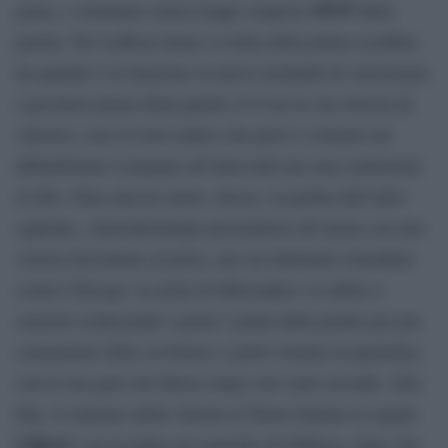
MVP
game, e nominato senza troppe sorprese
della
partita. Per LeBron James si tratta della prima sconfitta
da quando è in funzione la nuova modalità di selezionare
i giocatori prima della partita (5-0 era la sua striscia di
vittorie), con il 6 dei Lakers che però è costretto ad
abbandonare il parquet all’intervallo per una contusione
al dito. Dura ancora meno, invece, la partita dell’altro
capitano, Antetokounmpo presentatosi all’arena con una
vistosa fasciatiura al polso, per un infortunio rimediato
contro Chicago: la stella di Milwaukee va subito a
canestro realizzando i primi 2 punti della partita per poi
commettere fallo su Doncic e poter tornare in panchina,
con la sua gara che finisce dopo soli venti secondi. Alla
fine, il canestro della vittoria al Team Giannis lo regala
Lillard
, con la tripla suo marchio di fabbrica, dopo che