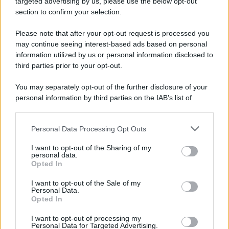
targeted advertising by us, please use the below opt-out
section to confirm your selection.
Il ricordo /
Storia di Pietro Mennea, la Freccia del Sud più
Please note that after your opt-out request is processed you
veloce del mondo
may continue seeing interest-based ads based on personal
information utilized by us or personal information disclosed to
Ecco tutta la storia di Pietro Mennea, il più grande velocista
third parties prior to your opt-out.
europeo della storia. Fu per 17 ani primatista mondiale dei 200
metri
You may separately opt-out of the further disclosure of your
personal information by third parties on the IAB’s list of
Cinema /
Saturnia Film Festival 2024: una vetrina per i
downstream participants.
nuovi talenti
Personal Data Processing Opt Outs
This information may also be disclosed by us to third parties
on the IAB’s List of Downstream Participants that may further
I want to opt-out of the Sharing of my
disclose it to other third parties.
personal data.
Trattative /
Qualcosa inizia a muoversi anche in Serie A
Opted In
Please note that this website/app uses one or more Google
services and may gather and store information including but
I want to opt-out of the Sale of my
Personal Data.
not limited to your visit or usage behaviour. You may click to
Opted In
grant or deny consent to Google and its third-party tags to
use your data for below specified purposes in below Google
I want to opt-out of processing my
Brasile /
Ancelotti sarà il nuovo C.T. della Selecão dal 2024
consent section.
Personal Data for Targeted Advertising.