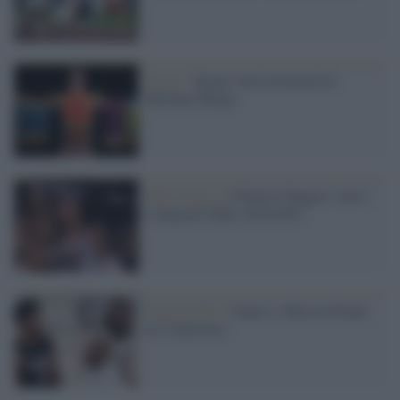
Nuoto /
Siamo stati testimoni di
Michael Phelps
NBA Finals /
I Denver Nuggets sono i
Campioni NBA 2022/2023
Playoff NBA /
Lakers e Heat in Finale
di Conference