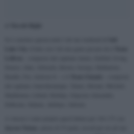
Niccolò Righi
di
Salt
Si è concluso questa notte l’all star weekend di
Lake City
Team
(Utah) con l’all star game giocato da il
LeBron
– composto dal capitano James, Embiid, Irving,
Doncic, Jokic, Edwards, Brown, George, Haliburton,
Team Giannis
Randle, Fox, Jackson Jr – e il
– composto
dal capitano Antetokounmpo, Tatum, Morant, Mitchell,
Markkanen, Lillard, Holiday, Gilgeous-Alexander,
DeRozan, Siakam, Adebayo, Sabonis.
A vincere è stato proprio quest’ultimo per 184-175 con
Jayson Tatum
, autore di 55 punti, record per un all star