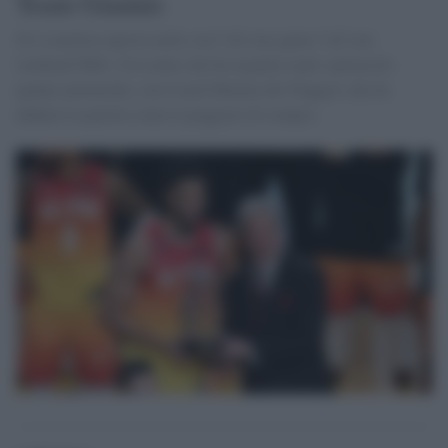
Team Giannis
Si è concluso questa notte con l’all star game l’all star
weekend NBA. Un evento che ha regalato tanto spettacolo
quante polemiche, con Coach Malone dei Nuggets che ha
definito la partita come la peggiore di sempre.