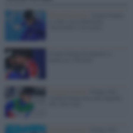
Olimpiadi invernali /
Arianna Fontana,
è scontro con la federazione:
"Inaccettabili le sue accuse"
Arianna Fontana da impazzire, è
argento nei 1500 metri
Olimpiadi invernali /
Pechino 2022,
Arianna Fontana entra nella leggenda
dello short track
Olimpiadi invernali /
Pechino 2022,