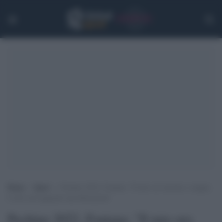
Home
>
Sport
>
Pechino 2022, Fontana: “Il mio oro lacrime e sangue.
L’urlo sul traguardo una liberazione”
Pechino 2022, Fontana: "Il mio oro