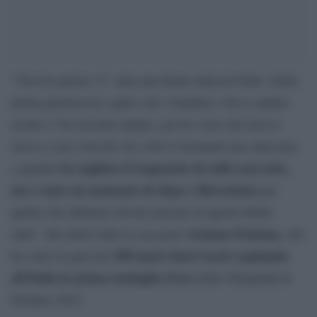
“Non ho parole. E’ stata una finale indescrivibile. Dalla
prima partenza ho capito che l’olandese voleva andare
avanti e l’ho lasciata andare, poi ho visto che faceva
tracce e non velocità, ho colto il momento per attaccare,
ho tagliato il traguardo di solito non urlo,
e quando
ma è stato un momento di sfogo e liberazione
per
quello che abbiamo dovuto passare in questi ultimi
Arianna Fontana
anni”. Ha urlato tutta la sua gioia
, che
500 metri short track regalando
ha vinto la gara dei
all’Italia la prima medaglia d’oro
delle Olimpiadi di
Pechino 2022.