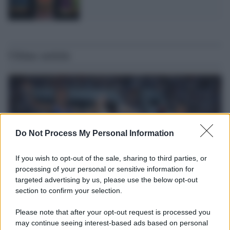
Ultime notizie
Do Not Process My Personal Information
If you wish to opt-out of the sale, sharing to third parties, or
processing of your personal or sensitive information for
targeted advertising by us, please use the below opt-out
section to confirm your selection.
Il ricordo /
Storia di Pietro Mennea, la Freccia del Sud più
Please note that after your opt-out request is processed you
veloce del mondo
may continue seeing interest-based ads based on personal