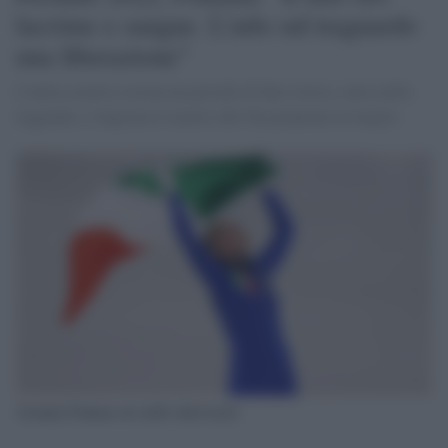
lacrime e sangue. L'urlo sul traguardo
una liberazione"
L'atleta azzurra corona un periodo di duro lavoro, entra nella
leggenda, e ringrazia il marito che l'ha preparata al meglio
Arianna Fontana oro nello short track