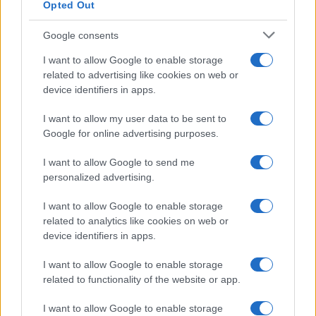
Opted Out
Google consents
I want to allow Google to enable storage
related to advertising like cookies on web or
device identifiers in apps.
I want to allow my user data to be sent to
Google for online advertising purposes.
Syndication
Culture
I want to allow Google to send me
Salute
Globalist
personalized advertising.
Megachip
Globalscience
I want to allow Google to enable storage
related to analytics like cookies on web or
GiULia
Globalsport
device identifiers in apps.
Prima Pagina
I want to allow Google to enable storage
related to functionality of the website or app.
I want to allow Google to enable storage
Giornale dello
Facebook