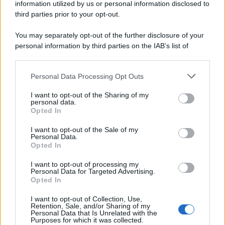
information utilized by us or personal information disclosed to
Ecco tutta la storia di Pietro Mennea, il più grande velocista
third parties prior to your opt-out.
europeo della storia. Fu per 17 ani primatista mondiale dei 200
metri
You may separately opt-out of the further disclosure of your
personal information by third parties on the IAB’s list of
Cinema /
Saturnia Film Festival 2024: una vetrina per i
downstream participants.
nuovi talenti
Personal Data Processing Opt Outs
This information may also be disclosed by us to third parties
on the IAB’s List of Downstream Participants that may further
I want to opt-out of the Sharing of my
disclose it to other third parties.
personal data.
Trattative /
Qualcosa inizia a muoversi anche in Serie A
Opted In
Please note that this website/app uses one or more Google
services and may gather and store information including but
I want to opt-out of the Sale of my
Personal Data.
not limited to your visit or usage behaviour. You may click to
Opted In
grant or deny consent to Google and its third-party tags to
use your data for below specified purposes in below Google
I want to opt-out of processing my
Brasile /
Ancelotti sarà il nuovo C.T. della Selecão dal 2024
consent section.
Personal Data for Targeted Advertising.
Opted In
I want to opt-out of Collection, Use,
Retention, Sale, and/or Sharing of my
Personal Data that Is Unrelated with the
Purposes for which it was collected.