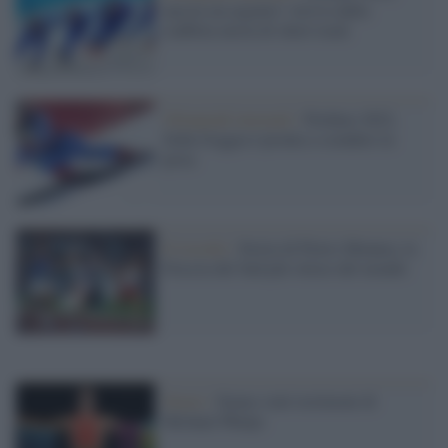
ancora un argento! Arriva dalla
staffetta mista di short track
Olimpiadi invernali /
Pechino 2022,
Sofia Goggia è pronta a scendere in
pista
Il ricordo /
Storia di Pietro Mennea, la
Freccia del Sud più veloce del mondo
Nuoto /
Siamo stati testimoni di
Michael Phelps