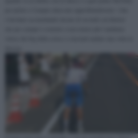
quando va in debito con la fatica e a quel punto McNulty
per primo e Carapaz attaccano approfittandosene: i due
s’involano accumulando decine di secondi con Bettiol
che per crampi è costretto a non tenere più l’andatura
veloce dei big della corsa e a lasciarli andare una volta in
discesa.
Il belga però non si arrende e con un grandissimo sforzo,