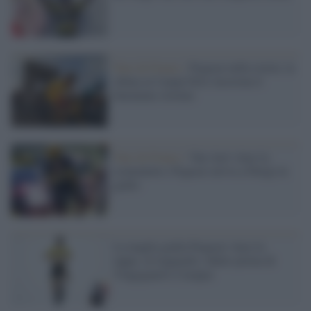
Tour de France /
Pogacar nella storia: la
sfilata ai Campi Elisi incorona il
fenomeno sloveno
Tour de France /
Van Aert vince la
cronometro, Pogacar arriva a Parigi in
giallo
La maglia gialla Pogacar vince la
tappa: al traguardo, sfinito prima di
Vingegaard e Carapaz