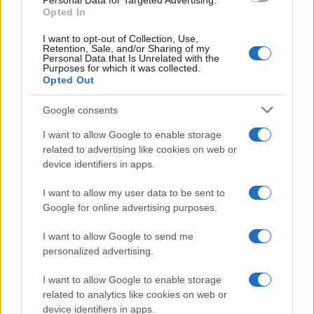
Personal Data for Targeted Advertising.
Opted In
I want to opt-out of Collection, Use,
Retention, Sale, and/or Sharing of my
Personal Data that Is Unrelated with the
Purposes for which it was collected.
Opted Out
Google consents
I want to allow Google to enable storage
related to advertising like cookies on web or
device identifiers in apps.
I want to allow my user data to be sent to
Google for online advertising purposes.
Syndication
Culture
I want to allow Google to send me
Salute
Globalist
personalized advertising.
Megachip
Globalscience
I want to allow Google to enable storage
related to analytics like cookies on web or
GiULia
Globalsport
device identifiers in apps.