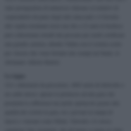
stato protagonista di numerose chiusure ai tentativi di
sorprenderlo da parte degli altri attaccanti e il favorito
alla vigilia terminato terzo ma che a 22 anni in bacheca
può collezionare trionfi che possono per molti certificare
una grande carriera, delude l’Italia con il ciclista scelto
per vincere che viene fermato dai crampi nel finale, lo
sfortunato Alberto Bettiol.
La tappa
234 i chilometri da percorrere, 4865 metri di dislivello e
un caldo atroce: queste le premesse ad una gara che
prometteva sofferenza ma anche spettacolo grazie alla
qualità dei ciclisti in gara, tra i giovani in rampa di
lancio e veterani come Nibali, Valverde e lo stesso
campione Van Avermaet, che all’inizio si mette in cima