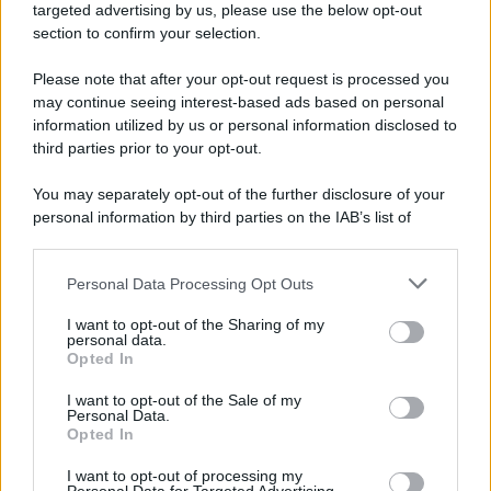
targeted advertising by us, please use the below opt-out
section to confirm your selection.
Il ricordo /
Storia di Pietro Mennea, la Freccia del Sud più
Please note that after your opt-out request is processed you
veloce del mondo
may continue seeing interest-based ads based on personal
information utilized by us or personal information disclosed to
Ecco tutta la storia di Pietro Mennea, il più grande velocista
third parties prior to your opt-out.
europeo della storia. Fu per 17 ani primatista mondiale dei 200
metri
You may separately opt-out of the further disclosure of your
personal information by third parties on the IAB’s list of
Cinema /
Saturnia Film Festival 2024: una vetrina per i
downstream participants.
nuovi talenti
Personal Data Processing Opt Outs
This information may also be disclosed by us to third parties
on the IAB’s List of Downstream Participants that may further
I want to opt-out of the Sharing of my
disclose it to other third parties.
personal data.
Trattative /
Qualcosa inizia a muoversi anche in Serie A
Opted In
Please note that this website/app uses one or more Google
services and may gather and store information including but
I want to opt-out of the Sale of my
Personal Data.
not limited to your visit or usage behaviour. You may click to
Opted In
grant or deny consent to Google and its third-party tags to
use your data for below specified purposes in below Google
I want to opt-out of processing my
Brasile /
Ancelotti sarà il nuovo C.T. della Selecão dal 2024
consent section.