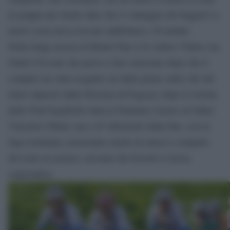
al gruppo per tirarlo dato che il vantaggio dei fuggitivi a
inizio corsa aveva toccato addirittura i 20 minuti.
Nella lunga ascesa al Monte Fuji si fa vedere l’Italia con
Giulio Ciccone che prova a fare selezione dopo che il
compito era stata eseguito sia dalle prime salite che dal
ritmo imposto dalla Slovenia di Pogacar; dopo il ciclista
della Trek-Segafredo attacca Damiano Caruso ed infine
Vincenzo Nibali, ma a 45 chilometri dalla fine, con la
fuga terminata, nonostante anche un attacco compatto
del team in azzurro, nessuno dei favoriti si lascia
sorprendere.