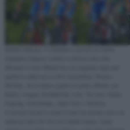
Quando mancano 33 chilometri a giocarsi la vittoria
rimangono Pogacar, il primo a muoversi una volta
affrontato il tosto Mikuni Pass ma raggiunto dagli altri
quando la salita tocca il 20% di pendenza, Woods e
McNulty, che lo hanno seguito nel primo affondo, poi
Bettiol, Carapaz, Kwiatkowski, Uran, Van Aert, Gaudu,
Fulgsang, Schachmann, Adam Yates e Mollema.
Ci provano da qui in avanti in tanti ma nessuno riesce ad
andarsene dato che Van Aert chiude sempre, tranne