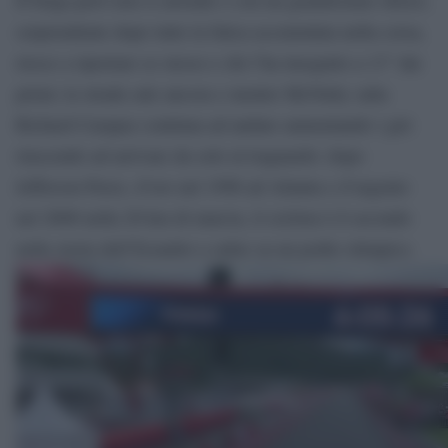
sorprendente dopo tutte la fatica accumulata nella corsa,
riesce a riportare se stesso e chi l’ha inseguito a 13” dai
primi; la strada sale ancora e mentre McNulty salta
Richard Carapaz continua ad andare aumentando i giri
riuscendo ad arrivare da solo al traguardo: dopo
Jefferson Perez, d’oro nel 1996 ad Atlanta e d’argento
nel 2008 nella 20 km di marcia, il ciclista è il secondo
nella storia dell’Ecuador a salire su un podio olimpico.