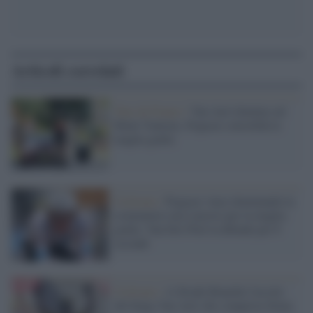
Articoli correlati
Tour de France /
Van Aert domina sul
Mont Ventoux, Pogacar consolida la
maglia gialla
Ciclismo /
Pogacar vince dominando la
cronometro ma è presto per la maglia
gialla: Van Der Poel la difende per 8
secondi
Ciclismo /
A Strade Bianche l'assolo
del belga Van Aert che conquista Siena