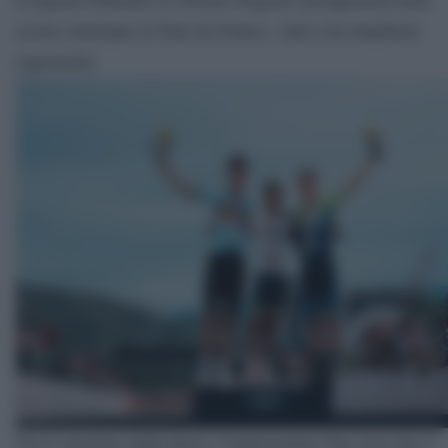
scorse settimane al Tour de France, vinto con manifesta
superiorità.
Tra il vincitore della Ineos, l’indemoniato Van Aert che è