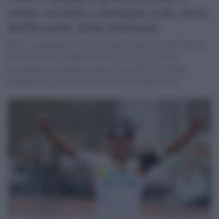
strada: secondo a medaglia nella storia
dell'Ecuador, Italia deludente
Tutti si aspettavano il fresco vincitore indiscusso del Tour de
France Pogacar o il belga Van Aert ma si sono dovuti
accontentare dei gradini più bassi del podio, lo scalatore
ecuadoriano vincitore del Giro 2019 ha sorpreso tutti.