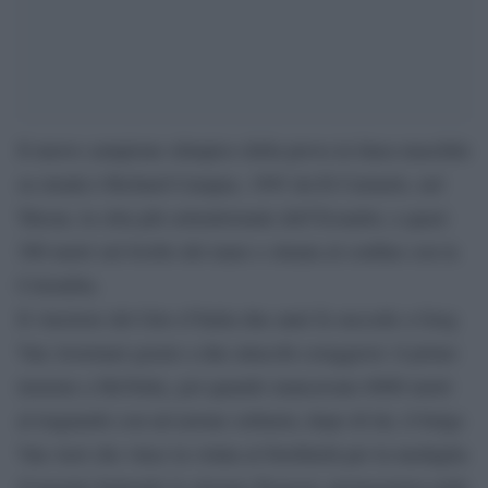
Il nuovo campione olimpico della prova in linea maschile
su strada è Richard Carapaz, 1993 da El Carmelo, nel
Tulcan, la citta più settentrionale dell’Ecuador, a quasi
300 metri sul livello del mare e situata al confine con la
Colombia.
Il vincitore del Giro d’Italia due anni fa succede a Greg
Van Avermaet grazie a due attacchi coraggiosi: il primo
insieme a McNulty, poi quando mancavano 6000 metri
al traguardo con un’azione solitaria; dopo di lui, il belga
Van Aert che vince la volata al fotofinish per la medaglia
d’argento battendo lo sloveno Pogacar, protagonista nelle