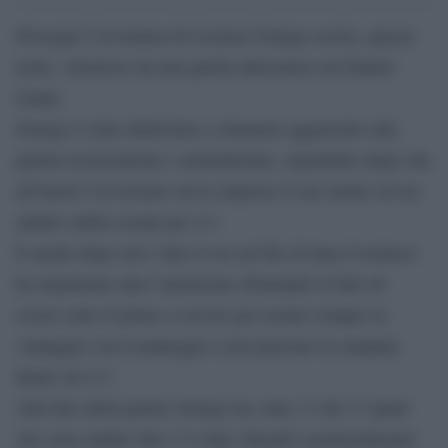
Prosegue l’avventura di Lorenzo Sonego uscito, questa
notte, vittorioso da una partita durissima con Daniel
Galan.
Sonego è stato abilissimo a rimanere agganciato alla
partita tecnicamente e mentalmente, soprattutto dopo che
all’inizio l’avversario aveva imposto il suo tennis ed era
andato subito avanti per 4-1.
E anche dopo aver vinto il set sul filo di lana il torinese
ha mantenuto alta l’attenzione sfruttando il fatto di
essere stato il primo a servire per restare sempre in
vantaggio con il punteggio e poi piazzare la zampata
finale sul 4-3.
Alla fine della partita Sonego ha vinto 13 dei 17 punti
che sono andati oltre i 9 colpi, finendo sostanzialmente