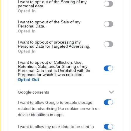
I want to opt-out of the Sharing of my
disclose it to other third parties.
personal data.
Trattative /
Qualcosa inizia a muoversi anche in Serie A
Opted In
Please note that this website/app uses one or more Google
services and may gather and store information including but
I want to opt-out of the Sale of my
Personal Data.
not limited to your visit or usage behaviour. You may click to
Opted In
grant or deny consent to Google and its third-party tags to
use your data for below specified purposes in below Google
I want to opt-out of processing my
Brasile /
Ancelotti sarà il nuovo C.T. della Selecão dal 2024
consent section.
Personal Data for Targeted Advertising.
Opted In
I want to opt-out of Collection, Use,
Retention, Sale, and/or Sharing of my
Personal Data that Is Unrelated with the
Purposes for which it was collected.
Opted Out
Google consents
I want to allow Google to enable storage
related to advertising like cookies on web or
device identifiers in apps.
I want to allow my user data to be sent to