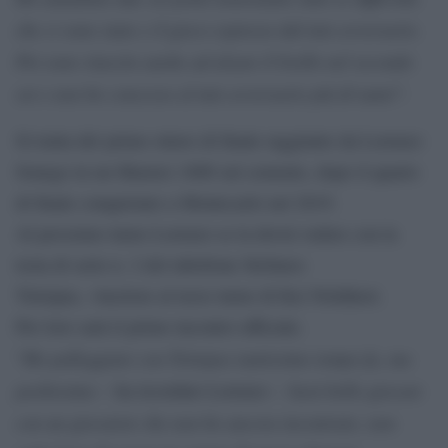
che ci sono state e il gioco espresso dal mio avversario.
Poi sono riuscito anche ad alzare il livello nel secondo
set e non ho concesso al mio avversario più di tanto
”.
Si tratta del primo ottavo di finale raggiunto da Lorenzo
Sonego in un Masters 1000 sul cemento, dopo il quarto
di finale conquistato a Montecarlo nel 2019.
Al prossimo turno Lorenzo se la dovrà vedere con la
testa di serie n. 2 del tabellone Stefanos
Tsitsipas, vincitore al terzo turno di Kei Nishikori.
Per loro sarà il primo incontro ufficiale.
Ho palleggiato con Tsitsipas tantissimo tempo fa, ma
“
pochissimo
Sarà bello giocare
– ha ricordato Lorenzo –
con un giocatore che non ho ancora incontrato, non