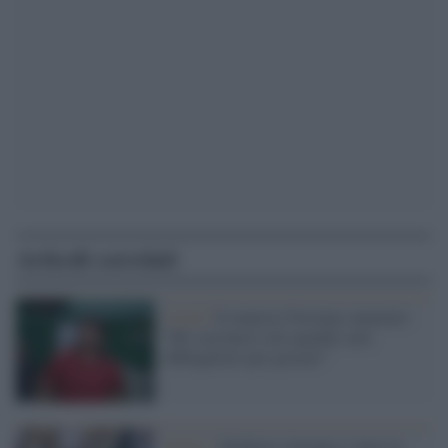
Articoli correlati
Covid /
Il tennista Tsitsipas ammette:
“Mi vaccinerò solo quando sarà
obbligatorio per giocare”
Tennis /
Djokovic rimonta e vince in