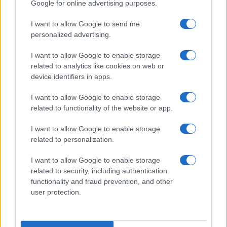
Google for online advertising purposes.
Syndication
Culture
I want to allow Google to send me
Salute
Globalist
personalized advertising.
Megachip
Globalscience
I want to allow Google to enable storage
related to analytics like cookies on web or
GiULia
Globalsport
device identifiers in apps.
Prima Pagina
I want to allow Google to enable storage
related to functionality of the website or app.
I want to allow Google to enable storage
Giornale dello
Facebook
related to personalization.
Spettacolo
Twitter
I want to allow Google to enable storage
Wondernet
related to security, including authentication
Cookie Policy
functionality and fraud prevention, and other
Giuliana Sgrena
user protection.
Preferenze Privacy