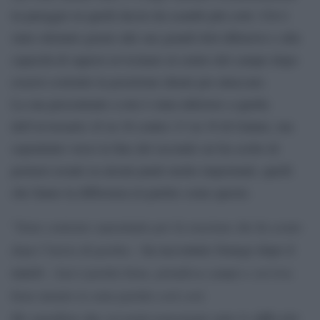
in pareggio in quelli decisi da scambi più corti. Ciò è
stato ottenuto grazie alle sue grandi doti difensive e alla
capacità di sapersi avvicinare al centro del campo dopo
essersi costruito la posizione ideale per attaccare.
La sua percentuale a rete è stata inferiore a quella
dell’avversario (8 su 16 contro 13 su 19 di Galan), ma
soprattutto verso la fine del secondo set ha scelto di
portarsi avanti su alcuni punti molto importanti, quelli
che fanno la differenza in partite come queste.
Sono contento soprattutto per la reazione che ho avuto
“
dopo l’inizio di partita
– ha raccontato Sonego dopo il
Lui è partito bene, prendeva campo e serviva
match –
bene mentre io sono partito così così.
Ho annullato due set point nonostante tutte le difficoltà