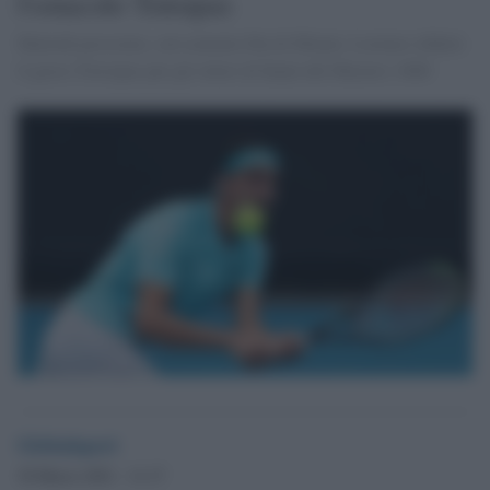
l'ostacolo Tsitsipas
Martedi prossimo, sul cemento blu di Miami, Lorenzo sfiderà
il greco Tsitsipas per gli ottavi di finale del Masters 1000
Globalsport
30 Marzo 2021 - 11.17