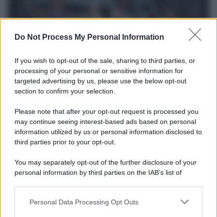
Do Not Process My Personal Information
If you wish to opt-out of the sale, sharing to third parties, or
processing of your personal or sensitive information for
targeted advertising by us, please use the below opt-out
section to confirm your selection.
Il ricordo /
Storia di Pietro Mennea, la Freccia del Sud più
Please note that after your opt-out request is processed you
veloce del mondo
may continue seeing interest-based ads based on personal
information utilized by us or personal information disclosed to
Ecco tutta la storia di Pietro Mennea, il più grande velocista
third parties prior to your opt-out.
europeo della storia. Fu per 17 ani primatista mondiale dei 200
metri
You may separately opt-out of the further disclosure of your
personal information by third parties on the IAB’s list of
Cinema /
Saturnia Film Festival 2024: una vetrina per i
downstream participants.
nuovi talenti
Personal Data Processing Opt Outs
This information may also be disclosed by us to third parties
on the IAB’s List of Downstream Participants that may further