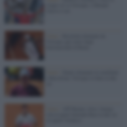
cinque set su Tsitsipas: il Roland
Garros è suo
Tennis /
Berrettini eliminato da
Tsitsipas agli ottavi degli
Internazionali di Roma
Tennis /
Sinner eliminato in semifinale
a Barcellona: Tsitsipas lo batte in due
set
Tennis /
ATP Buones Aires, Sonego
vola ai quarti battendo Baez in due set.
Ai quarti Verdasco