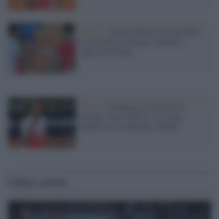
Tennis /
A Roma finisce in semifinale
la cavalcata di Sonego: Djokovic
approda in finale
Tennis /
Continua la cavalcata di
Sonego: batte Rublev e si regala
Djokovic in semifinale a Roma
Ultime notizie