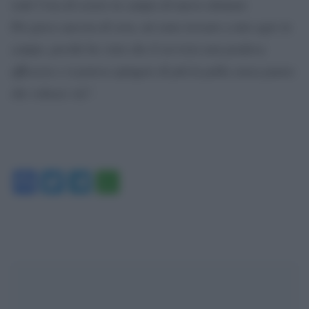
vedo l’ora di essere in campo di nuovo domani.
Poi gioco ancora di sera, mi sono trovato a mio agio in
campo, perché ho visto che il servizio non perdeva
efficacia e si poteva spingere di più la palla senza paura
che volasse via
”.
Facebook
Twitter
Telegram
WhatsApp