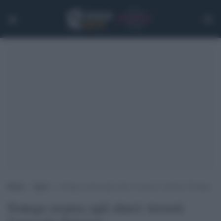
Home
>
Sport
>
Sonego avanza agli ottavi: troverà l’ostacolo Tsitsipas
Sonego avanza agli ottavi: troverà