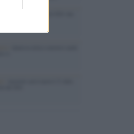
ma /
Saturnia Film Festival 2024: una
na per i nuovi talenti
ative /
Qualcosa inizia a muoversi anche
rie A
le /
Ancelotti sarà il nuovo C.T. della
ão dal 2024