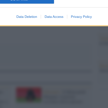
Cine
pp
vetri
Data Deletion
Data Access
Privacy Policy
Tratt
in Se
Brasi
Selec
to
Infortunio /
Il Milan perde
Maignan: il portiere
mo: a
rossonero dovrà operarsi
ca