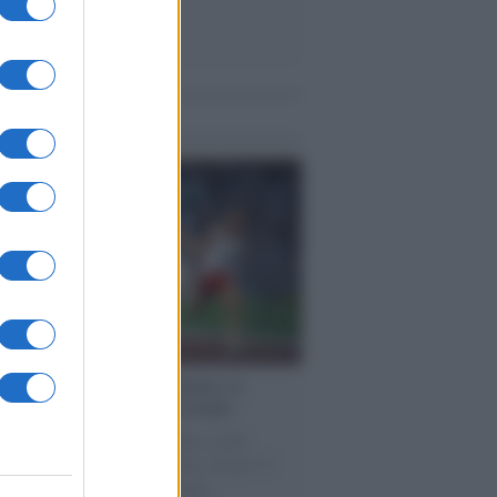
me notizie
cordo /
Storia di Pietro Mennea, la
ia del Sud più veloce del mondo
utta la storia di Pietro Mennea, il più
e velocista europeo della storia. Fu per 17
rimatista mondiale dei 200 metri