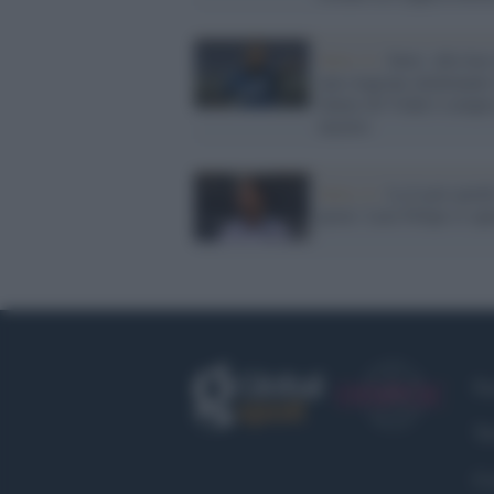
Serie A /
Inter: alla luce
una stagione altalenante 
futuro di Vidal è sempr
incerto
Serie A /
La Lazio perde
pezzi: Luiz Felipe si op
Fa
Tw
Co