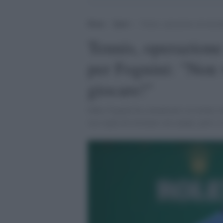
Home
>
Sport
>
Tennis, operazione ad entramb
Tennis, operazione
per Fognini: "Non v
giocare!"
Fabio Fognini ha comunicato su twitter che
sua voglia di ritornare sul campo, però, è