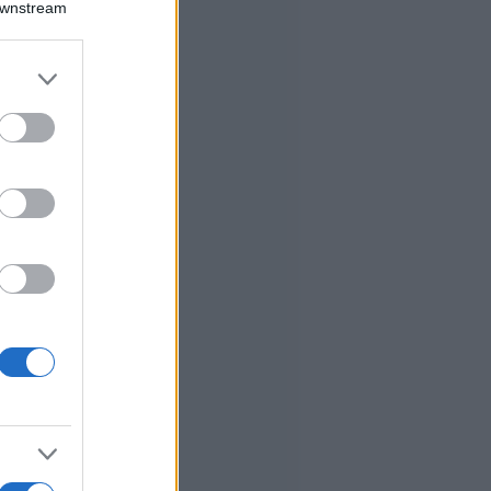
Downstream
er and store
to grant or
ed purposes