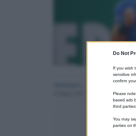
Do Not Pr
If you wish 
sensitive in
confirm your
Globalsport
30 Maggio 2020 - 11.41
Please note
based ads b
third parties
You may sepa
parties on t