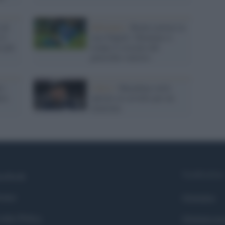
 di
Infortunio /
Brutte notizie in
il
casa Napoli: Ghoulam si
e più
rompe il crociato del
ginocchio sinistro
 i
Calcio /
Maradona verrà
era
operato al cervello per un
ematoma
Syndication
cebook
itter
Globalist
okie Policy
Globalscie