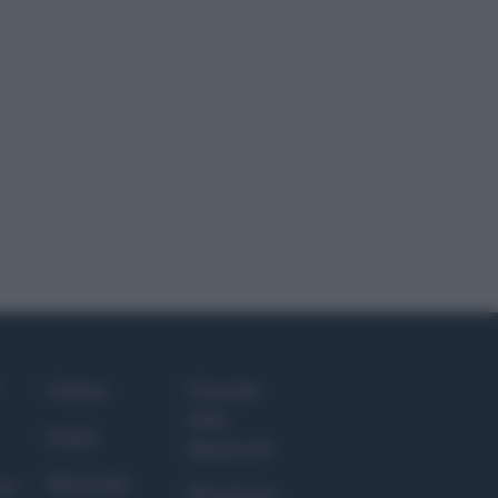
Culture
Giornale
dello
Salute
Spettacolo
Megachip
nce
Wondernet