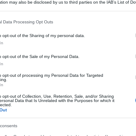
tion may also be disclosed by us to third parties on the IAB’s List of 
 that may further disclose it to other third parties.
 that this website/app uses one or more Google services and may gath
l Data Processing Opt Outs
including but not limited to your visit or usage behaviour. You may click 
 to Google and its third-party tags to use your data for below specifi
o opt-out of the Sharing of my personal data.
ogle consent section.
In
o opt-out of the Sale of my Personal Data.
 tennis, Fabio Fognini, ha comunicato attraverso
In
erare oggi ad entrambe le caviglie.
to opt-out of processing my Personal Data for Targeted
ing.
In
i un problema alla caviglia sinistra. E’ un
, tra alti e bassi, sono riuscito a gestirlo.
o opt-out of Collection, Use, Retention, Sale, and/or Sharing
ersonal Data that Is Unrelated with the Purposes for which it
lected.
Out
ni anche la caviglia destra ha iniziato a farmi
stop per il lockdown ho ripreso ad allenarmi sul
consents
ssero risolti con il riposo, si sono ripresentati”,