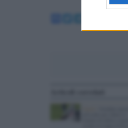
Facebook
Twitter
Telegram
WhatsA
Articoli correlati
Napoli /
Osimhen opera
all'occhio per ridurre le
fratture di orbita e zigo
rischio la Coppa d'Afri