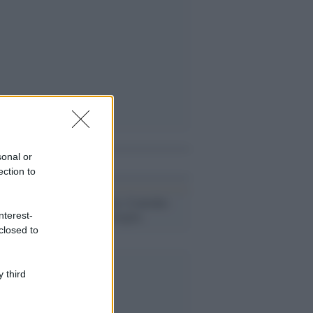
sonal or
i anche
ection to
Calcio /
Bayern: Coutinho
operato alla caviglia
nterest-
closed to
 third