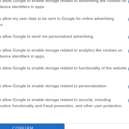
o allow Google to enable storage related to advertising like cookies on
evice identifiers in apps.
roblema per anni, ed aver posto il problema al
o allow my user data to be sent to Google for online advertising
s.
definitivamente un intervento chirurgico ad
Ulti
to allow Google to send me personalized advertising.
istica e, dopo un’attenta discussione con il mio
o allow Google to enable storage related to analytics like cookies on
evice identifiers in apps.
n intervento di artroscopia su entrambe le
da fare in questo momento di stop forzato del
o allow Google to enable storage related to functionality of the website
”
o allow Google to enable storage related to personalization.
ndosi un rapido ritorno sul campo: “Non vedo
Il ri
o allow Google to enable storage related to security, including
mi supporterete in questo percorso. Vi
Frecc
cation functionality and fraud prevention, and other user protection.
Ecco t
grand
ani p
CONFIRM