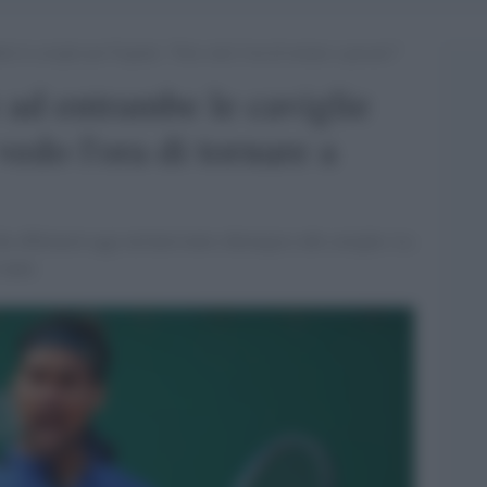
e le caviglie per Fognini: “Non vedo l’ora di tornare a giocare!”
 ad entrambe le caviglie
edo l'ora di tornare a
 effettuerà oggi un'intervento chirurgico alle caviglie. La
 tanta