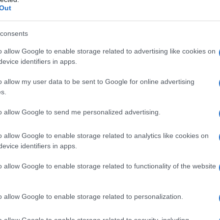
s!
@ValeYellow46
‘s achievements still defy
ani p
Out
pic.twitter.com/vdobVREWP3
Cine
consents
vetri
 14, 2021
o allow Google to enable storage related to advertising like cookies on
evice identifiers in apps.
 motomondiale avrà inizio una nuova era.
o allow my user data to be sent to Google for online advertising
Tratt
persone in tutto il mondo di ogni età sapevano
s.
in Se
osi ad assistere a una sua gara avrebbero
to allow Google to send me personalized advertising.
nario ma soprattutto che quello che avrebbe fatto
zione imprevista che avrebbe regalato gioia,
o allow Google to enable storage related to analytics like cookies on
Brasi
evice identifiers in apps.
Selec
to sportivo.
o allow Google to enable storage related to functionality of the website
a straordinari, con nove mondiali vinti in tutte le
o alla 500 e alla MotoGp), 431 gare corse, 235
o allow Google to enable storage related to personalization.
o allow Google to enable storage related to security, including