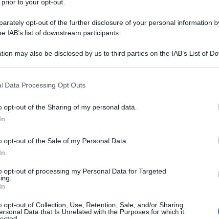
n po’ più soli e anche un po’ più vecchi, dato
 prior to your opt-out.
 via. Una storia meravigliosa volge al termine.
rately opt-out of the further disclosure of your personal information by
er tutto, #GrazieVale.
he IAB’s list of downstream participants.
tion may also be disclosed by us to third parties on the IAB’s List of 
46
truly has been head and shoulders above the
Ulti
 that may further disclose it to other third parties.
razieVale
#ValenciaGP
 that this website/app uses one or more Google services and may gath
l Data Processing Opt Outs
including but not limited to your visit or usage behaviour. You may click 
 to Google and its third-party tags to use your data for below specifi
o opt-out of the Sharing of my personal data.
 14, 2021
ogle consent section.
In
naia trionfare, ma tutto è passato in secondo
o opt-out of the Sale of my Personal Data.
io passaggio di consegne.
In
pista (con l’omaggio di tutti i piloti) e nei box,
to opt-out of processing my Personal Data for Targeted
Il ri
ing.
 sua academy e la fidanzata Francesca Sofia
Frecc
In
ambina.
Ecco t
o opt-out of Collection, Use, Retention, Sale, and/or Sharing
grand
ersonal Data that Is Unrelated with the Purposes for which it
lected.