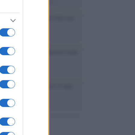
rimatista mondiale dei 200 metri
ma /
Saturnia Film Festival 2024: una
na per i nuovi talenti
ative /
Qualcosa inizia a muoversi anche
rie A
le /
Ancelotti sarà il nuovo C.T. della
ão dal 2024