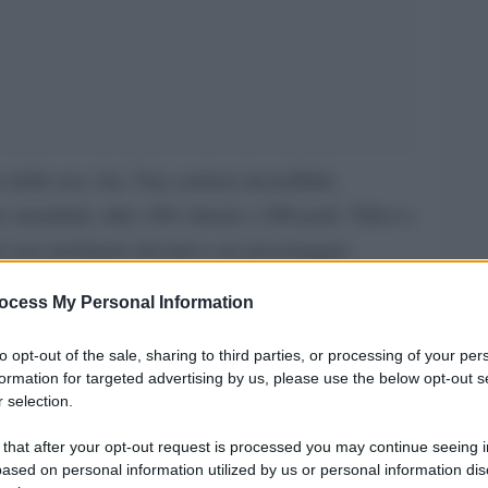
della sua vita. Una carriera incredibile,
e mondiali, oltre 100 vittorie e 200 podi. Tifosi o
può non inchinare davanti a un personaggio
ri dalla pista.
ocess My Personal Information
dello sport, guidato da una passione smodata. Ma
to opt-out of the sale, sharing to third parties, or processing of your per
l sorriso sulle labbra. Siamo stati fortunati a
formation for targeted advertising by us, please use the below opt-out s
 selection.
o pilota. Un campione incredibile, che ha
 domenica a questo meraviglioso sport.
 that after your opt-out request is processed you may continue seeing i
ased on personal information utilized by us or personal information dis