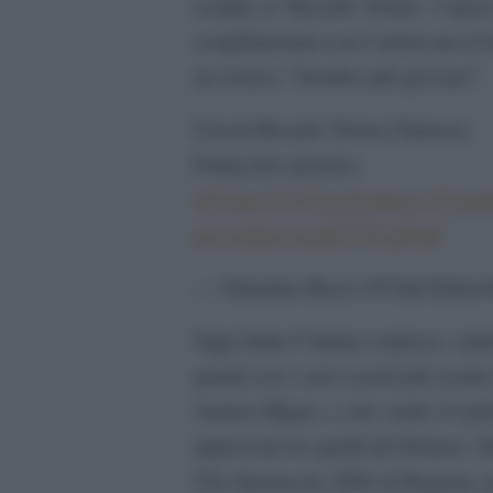
sempre al ‘Ricardo Tormo’: l’opera
complimentato con l’artista per il
un ironico “Sembro più giovane”.
Circuit Ricardo Tormo,Valencia
Friday,free practice
@FAlex79
@GigiSoldano
@Gamb
pic.twitter.com/lGY9UqF6df
— Valentino Rossi (@ValeYellow
Oggi infine l’ultima sorpresa: i pi
quanti con i suoi caschi più iconi
Andrea Migno, e che vedrà i 9 pilo
apprezzati tra quelli del Dottore
Che Spettacolo 2004 di Bagnaia, pa