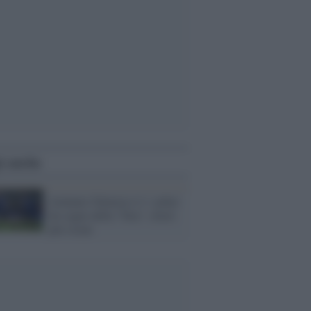
i anche
Atalanta-Valencia 4-1: poker
da sogno della "Dea", ottavi
più vicini