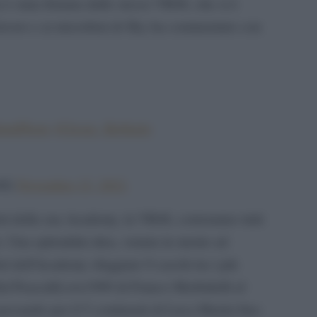
 è stata firmata dallo stesso VR46, che si è
 lavoro e ai microfoni di Sky ha commentato con
utiPhoto
@Jesus_Robledo
46)
November 12, 2021
loti della sua Academy, la VR46, correranno tutti
ci. Una splendida idea, venuta in mente ad
ti dell’Academy sfoggiare 9 caschi tra i più
. Dal Peace&Love1999 di Franco Morbidelli al
ssando per il 5 continenti di Luca Marini fino