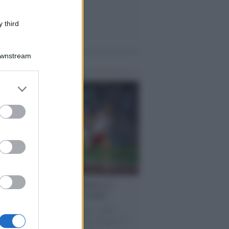
 third
Downstream
me notizie
er and store
to grant or
ed purposes
cordo /
Storia di Pietro Mennea, la
ia del Sud più veloce del mondo
utta la storia di Pietro Mennea, il più
e velocista europeo della storia. Fu per 17