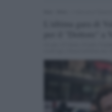
Home
>
Motori
>
L’ultima gara di Valentino 
L'ultima gara di V
per il "Dottore" a 
431 gare, 115 vittorie, 235 podi e 9 mondia
ricordi oggi a Valencia nell'ultimo atto.