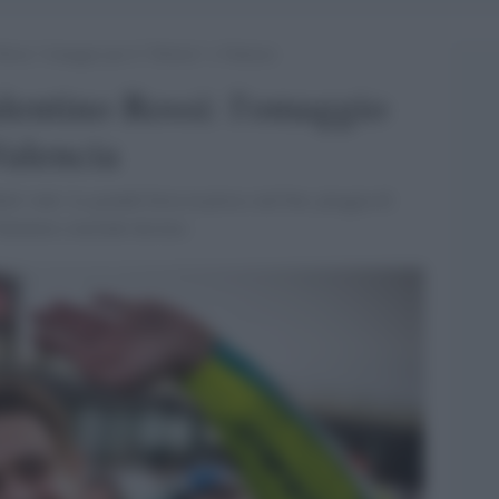
Rossi: l’omaggio per il “Dottore” a Valencia
alentino Rossi: l'omaggio
Valencia
li vinti. La grande festa in pista e nel box, pioggia di
 Valentino conclude decimo.