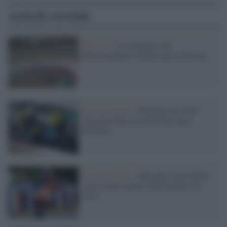
Articoli correlati
MotoGp /
Il calendario del
Motomondiale: doppia gara a Misano
Motomondiale /
MotoGp, nel 2021
Valentino Rossi correrà nel team
Petronas
Motomondiale /
MotoGp: Jack Miller
sarà il nuovo pilota della Ducati nel
2021