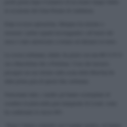
pochi giorni dopo il tentativo di un rientro lampo fallito
in occasione del Gran Premio di Andalusia.
Dopo la terza operazione, Marquez ha iniziato a
mostrare i primi segnali incoraggianti e all’inizio del
mese è stato autorizzato a tornare ad allenarsi in moto.
La scorsa settimana, infatti, ha girato con una RC213V-S
sia a Barcellona che a Portimao. Cosa che lasciava
presagire un suo ritorno sulla scena della MotoGp fin
dalla prima gara di questo fine settimana.
Nonostante tutto, i medici gli hanno sconsigliato di
scendere in pista nella gara inaugurale di Losail, come
ha confermato lo stesso #93.
“Dopo l’ultimo controllo con l’equipe medica, mi hanno