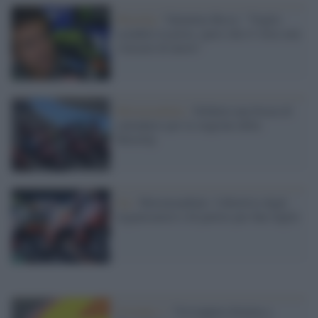
MotoGp /
Valentino Rossi: "Voglio
scendere in pista, spero che il virus non
s'incazzi di nuovo"
Motomondiale /
Definita una bozza di
calendario per la stagione della
MotoGp
Gp /
Motomondiale: l'obiettivo degli
organizzatori è di partire per fine luglio
Formula 1 /
Verstappen domina a