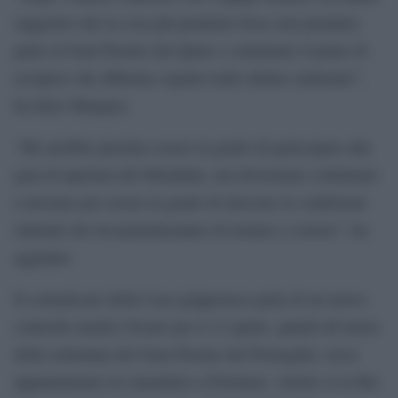
suggerito che la cosa più prudente fosse non prendere
parte al Gran Premio del Qatar e continuare il piano di
recupero che abbiamo seguito nelle ultime settimane”,
ha detto Marquez.
“Mi sarebbe piaciuto essere in grado di partecipare alla
gara di apertura del Mondiale, ma dovremmo continuare
a lavorare per essere in grado di ritrovare le condizioni
ottimali che mi permetteranno di tornare a correre”, ha
aggiunto.
Il comunicato della Casa giapponese parla di un nuovo
controllo medico fissato per il 12 aprile, quindi all’inizio
della settimana del Gran Premio del Portogallo, terzo
appuntamento in calendario a Portimao. Anche se la Hrc