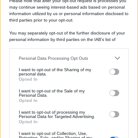
Please note that after your opt-out request is processed you
veloce del mondo
may continue seeing interest-based ads based on personal
information utilized by us or personal information disclosed to
Ecco tutta la storia di Pietro Mennea, il più grande velocista
third parties prior to your opt-out.
europeo della storia. Fu per 17 ani primatista mondiale dei 200
metri
You may separately opt-out of the further disclosure of your
personal information by third parties on the IAB’s list of
Cinema /
Saturnia Film Festival 2024: una vetrina per i
downstream participants.
nuovi talenti
Personal Data Processing Opt Outs
This information may also be disclosed by us to third parties
on the IAB’s List of Downstream Participants that may further
I want to opt-out of the Sharing of my
disclose it to other third parties.
personal data.
Trattative /
Qualcosa inizia a muoversi anche in Serie A
Opted In
Please note that this website/app uses one or more Google
services and may gather and store information including but
I want to opt-out of the Sale of my
Personal Data.
not limited to your visit or usage behaviour. You may click to
Opted In
grant or deny consent to Google and its third-party tags to
use your data for below specified purposes in below Google
I want to opt-out of processing my
Brasile /
Ancelotti sarà il nuovo C.T. della Selecão dal 2024
consent section.
Personal Data for Targeted Advertising.
Opted In
I want to opt-out of Collection, Use,
Retention, Sale, and/or Sharing of my