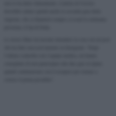
non lo ha detto chiaramente, il pilota di Cervera
dovrebbe saltare quindi anche la seconda gara della
stagione, che si disputerà sempre a Losail la settimana
prossima, il Gp di Doha.
Lo stesso Marc ha lasciato intendere la cosa con un post
che ha fatto successivamente su Instagram: “Dopo
l’ultimo controllo con l’equipe medica, mi hanno
consigliato di non partecipare alle due gare in Qatar,
quindi continueremo con il recupero per tornare a
correre il prima possibile”.