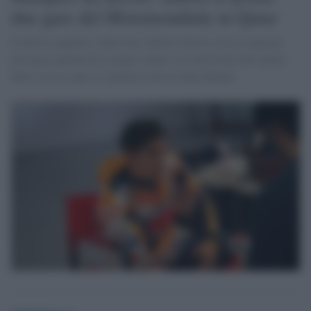
due gare del Motomondiale in Qatar
Il pilota spagnolo, dopo aver saltato l'intera scorsa stagione,
prosegue quindi nel recupero dopo i tre interventi alla spalla
dello scorso anno. L'annuncio arriva dalla Honda