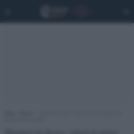
Home
>
Motori
>
Marquez ha deciso: salterà le prime due gare del
Motomondiale in Qatar
Marquez ha deciso: salterà le prime