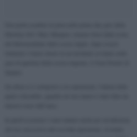
Non potrà scendere in pista nelle prime due gare della
MotoGp 2021 Marc Marquez, rimasto fuori dalla scena
del Motomondiale dallo scorso luglio, dopo essersi
fratturato l’omero destro in un incidente avvenuto nella
gara di apertura della scorsa stagione, il Gran Premio di
Spagna.
Da allora si è sottoposto a tre operazioni, l’ultima delle
quali a dicembre, quando sul suo omero è stato fatto un
innesto osseo dall’anca.
In quell’occasione è stato trattato anche per un’infezione
all’osso successiva alla seconda operazione, avvenuta