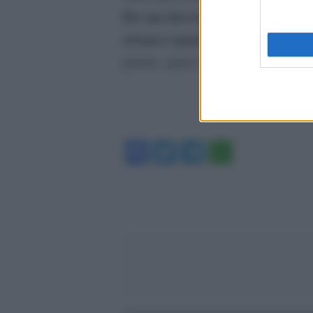
Per me dovrebbe essere la normal
strana è quando avviene il contr
pronto, spero di essere convocato p
Facebook
Twitter
Telegram
WhatsA