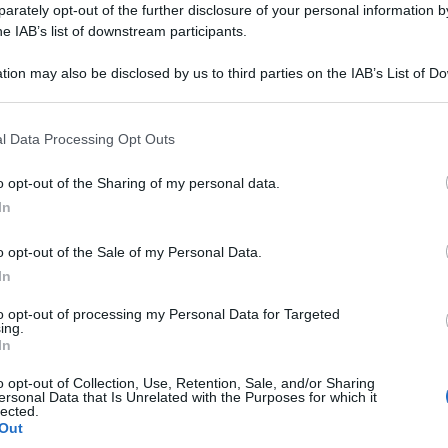
rately opt-out of the further disclosure of your personal information by
he IAB’s list of downstream participants.
tion may also be disclosed by us to third parties on the IAB’s List of 
 that may further disclose it to other third parties.
 that this website/app uses one or more Google services and may gath
l Data Processing Opt Outs
including but not limited to your visit or usage behaviour. You may click 
 to Google and its third-party tags to use your data for below specifi
o opt-out of the Sharing of my personal data.
ogle consent section.
In
 Turchia
, dall’Adana Demirspor. Con l’obiettivo
o opt-out of the Sale of my Personal Data.
ia della Nazionale, l’ex City ha rilasciato
una
In
rimpianti e dei suoi
tic
, parlando dei suoi
to opt-out of processing my Personal Data for Targeted
ing.
In
Sono
ne occasioni per essere a quel livello.
o opt-out of Collection, Use, Retention, Sale, and/or Sharing
ersonal Data that Is Unrelated with the Purposes for which it
 stessa qualità
. Al giorno d’oggi non posso dire
lected.
Out
ché quanti Palloni d’Oro ha vinto? Cinque?