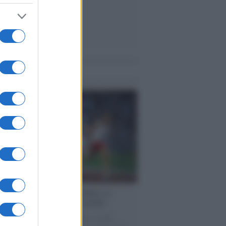
me notizie
cordo /
Storia di Pietro Mennea, la
ia del Sud più veloce del mondo
utta la storia di Pietro Mennea, il più