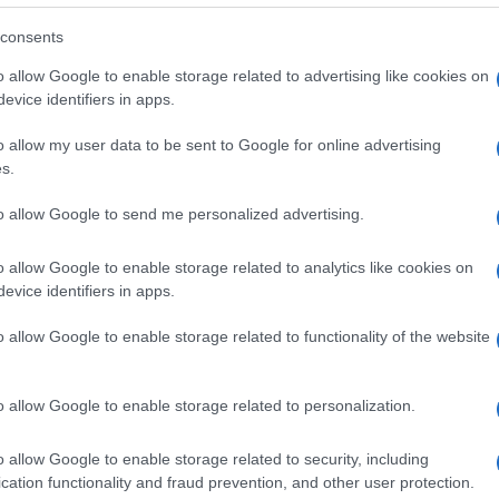
Se però parliamo solo di qualità
a Messi.
consents
 invidiare a dire il vero
“.
o allow Google to enable storage related to advertising like cookies on
evice identifiers in apps.
r City sia stato il mio errore più grande
.
o allow my user data to be sent to Google for online advertising
o bene per un anno e mezzo al Milan, poi ho
Ulti
s.
non avrei dovuto
più maturo, capisco che
to allow Google to send me personalized advertising.
 tutti quegli anni sono sempre migliorato, sarei
Se avessi avuto la mentalità di ora,
üero.
o allow Google to enable storage related to analytics like cookies on
tuto vincere il Pallone d’Oro
“.
evice identifiers in apps.
o allow Google to enable storage related to functionality of the website
16 è stato il miglior momento della mia carriera
ornare per aiutare la squadra a volare ai
o allow Google to enable storage related to personalization.
’Adana Demirspor tra i primi tre posti anche
Il ri
Frecc
olo tornare in Nazionale: gli ultimi due anni non
o allow Google to enable storage related to security, including
Ecco t
cation functionality and fraud prevention, and other user protection.
ia e Monza, ho avuto anche qualche infortunio.