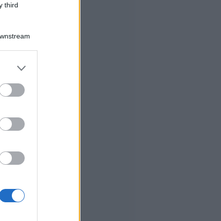
 third
Downstream
er and store
to grant or
ed purposes