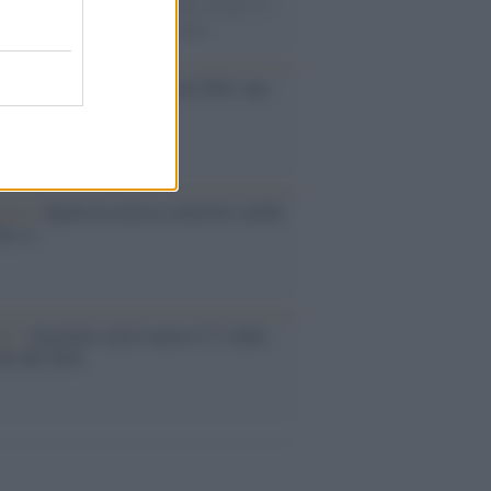
e velocista europeo della storia. Fu per 17
rimatista mondiale dei 200 metri
ma /
Saturnia Film Festival 2024: una
na per i nuovi talenti
ative /
Qualcosa inizia a muoversi anche
rie A
le /
Ancelotti sarà il nuovo C.T. della
ão dal 2024