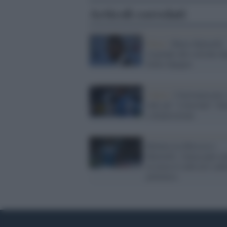
Articoli correlati
Extra /
Mario Balotelli
risponde alle critiche d
Italia-Spagna
Calcio /
Calciomercato:
tutti gli "svincolati" ill
a disposizione
Rottura tra Brescia e
Balotelli: l'attaccante m
in mora il club ed è sub
polemica