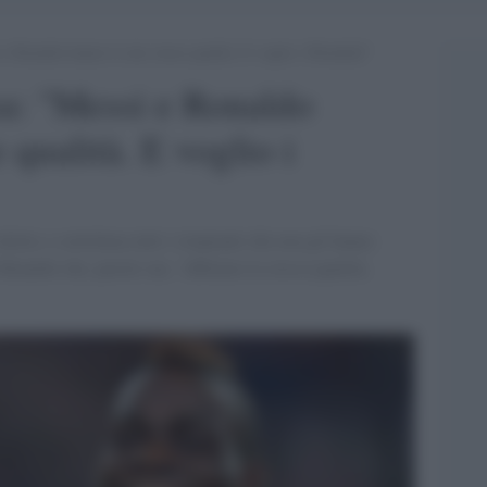
i e Ronaldo hanno le mie stesse qualità. E voglio i Mondiali”
ssa: "Messi e Ronaldo
 qualità. E voglio i
tletic e sottolinea tutti i rimpianti che non gli hanno
 Ronaldo che, parole sue, "abbiamo la stessa qualità,