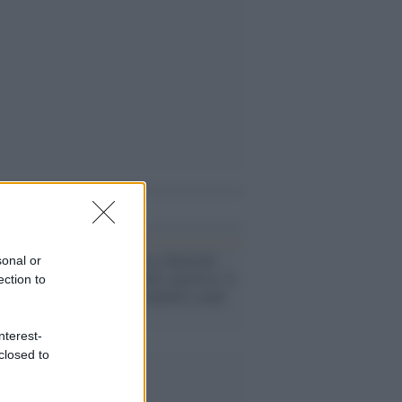
i anche
Calcio /
Brescia, Balotelli
sonal or
respinto al centro sportivo: il
ection to
certificato di malattia scade
domani
nterest-
closed to