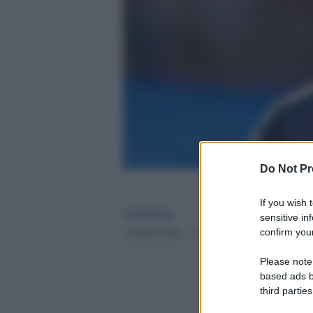
Do Not Pr
If you wish 
redazione
sensitive in
2 Marzo 2022 - 11.43
confirm your
Please note
based ads b
third parties