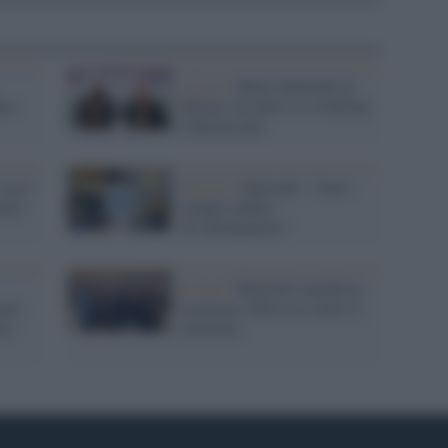
Calcio /
Mario Balotelli al
opo
Monza: ha detto sì a Galliani
e Berlusconi
 ecco
Brescia /
Balotelli: “Sono
ustri
sempre andato
all’allenamento”
Il caso /
Balotelli manifesta
ette
in piazza a Brescia contro il
ito
razzismo