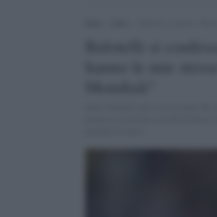
Home
>
Calcio
>
Balotelli si confessa: “Mess
Balotelli si confe
hanno le mie stesse
Mondiali"
Mario Balotelli parla con il portale The A
permesso di arrivare ai livelli di Messi e
parlando di calcio".