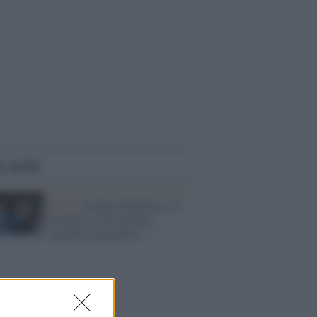
i anche
Inter /
Lautaro Martinez, c'è
la firma: è lui il primo
acquisto nerazzurro