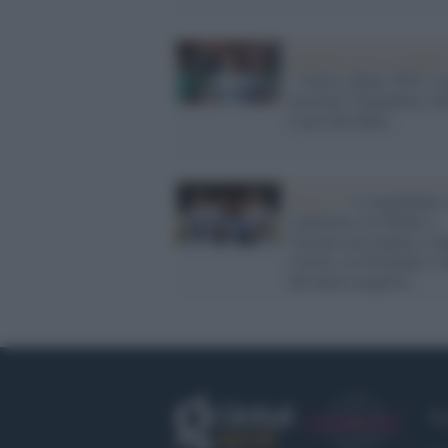
Qualificazioni mondiali
/
Calcio, Qatar 2022: La
trascina l'Argentina e d
il gol alla figlia
Serie A /
L'ArgentInter 
conferma e la ribalta a
Verona con Lautaro e d
Correa: in 20 minuti è 
del nuovo acquisto
Fa