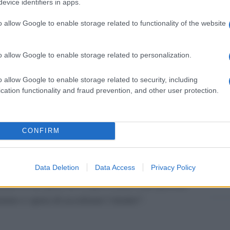
erisic, Sanchez, tanti possono calciarlo”.
evice identifiers in apps.
ani p
o allow Google to enable storage related to functionality of the website
Cine
vetri
avoriti non ce ne sono mai con classifiche diverse
o allow Google to enable storage related to personalization.
re forti, organizzate. Faranno la differenza gli
o allow Google to enable storage related to security, including
 indirizzarli. Poi le motivazioni potranno fare la
Tratt
cation functionality and fraud prevention, and other user protection.
in Se
CONFIRM
Brasi
 parziale con Caicedo ma l’ho visto bene
.
Selec
igliore dei modi. Lo vedro oggi. Mancano solo
Data Deletion
Data Access
Privacy Policy
nendo il suo percorso e per Correa sono passate
reno e spera di accelerare l rientro”.