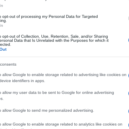
ato un percorso con grandi incognite, siamo
In
el migliore dei modi ma sappiamo che deve essere
to opt-out of processing my Personal Data for Targeted
e la guardia ed essere ancora più responsabili
ing.
In
Ulti
o opt-out of Collection, Use, Retention, Sale, and/or Sharing
ersonal Data that Is Unrelated with the Purposes for which it
, ora la squadra è più completa?
lected.
Out
Gosens
nti e un grande presidente. Per
consents
di tempo ma è un ottimo acquisto, lo
enato tanti anni, c’era questa opportunità dopo
o allow Google to enable storage related to advertising like cookies on
evice identifiers in apps.
tti trovare pronti e sono contento di quel che
 facendo prima del mercato”.
o allow my user data to be sent to Google for online advertising
s.
Il ri
Frecc
to allow Google to send me personalized advertising.
Ecco t
Lautaro è il
scete. Se capiterà vedremo, ma
grand
o allow Google to enable storage related to analytics like cookies on