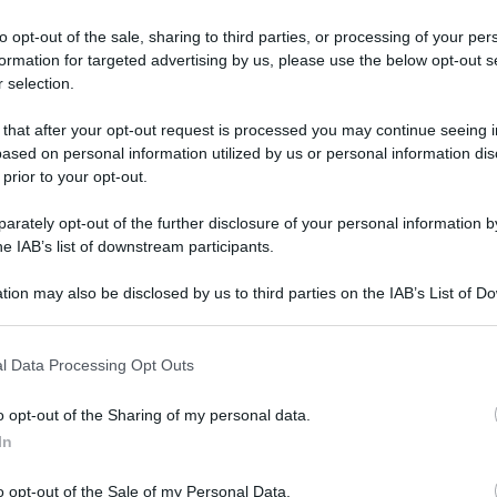
to opt-out of the sale, sharing to third parties, or processing of your per
formation for targeted advertising by us, please use the below opt-out s
 selection.
 that after your opt-out request is processed you may continue seeing i
ased on personal information utilized by us or personal information dis
 prior to your opt-out.
timolante. Affrontiamo tante avversarie di
derby
molto sentito, i ragazzi ne sono
rately opt-out of the further disclosure of your personal information by
he IAB’s list of downstream participants.
ro siano anche con la mente libera, consapevoli
ndividuale e di squadra”.
tion may also be disclosed by us to third parties on the IAB’s List of 
 that may further disclose it to other third parties.
lan in ottica scudetto?
 that this website/app uses one or more Google services and may gath
l Data Processing Opt Outs
including but not limited to your visit or usage behaviour. You may click 
te. Abbiamo visto l’andata: nel derby avevamo 7
 to Google and its third-party tags to use your data for below specifi
o opt-out of the Sharing of my personal data.
ogle consent section.
to e siamo stati molto bravi a recuperare il gap.
In
cominciato quest’estate con i ragazzi e la
o opt-out of the Sale of my Personal Data.