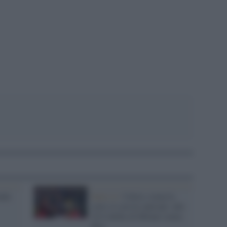
pp
nda
Serie A /
Calcio, torna la
serie A con tre anticipi: alle
18 il derby di Milano senza
Ibra