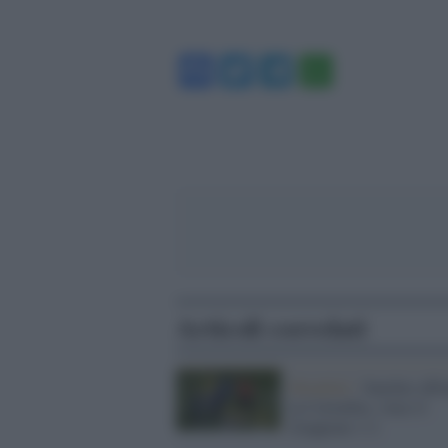
Facebook
Twitter
Telegram
WhatsA
Articoli correlati
Mondiali /
Sanchez affo
la Colombia, vince il
Giappone 1-2