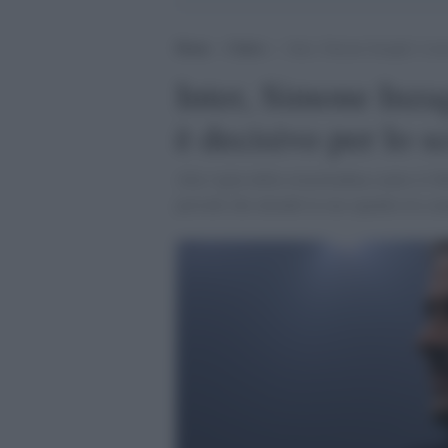
Home
>
Calcio
>
Inter, Simone Inzaghi è sicu
Inter, Simone Inzag
è decisivo per lo s
Alla viglia della stracittadina contro il M
periodo che attende la sua squadra tra c