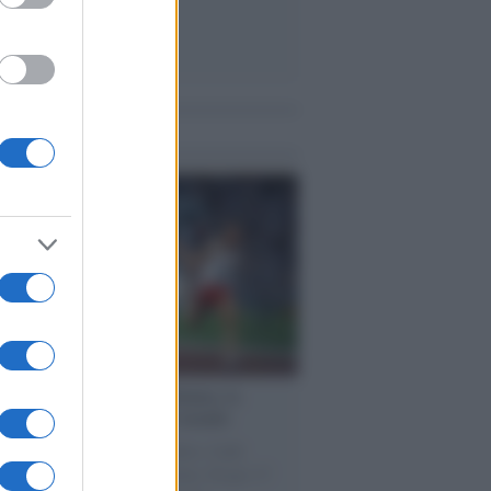
me notizie
cordo /
Storia di Pietro Mennea, la
ia del Sud più veloce del mondo
utta la storia di Pietro Mennea, il più
e velocista europeo della storia. Fu per 17