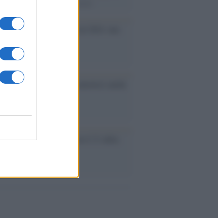
rimatista mondiale dei 200 metri
ma /
Saturnia Film Festival 2024: una
na per i nuovi talenti
ative /
Qualcosa inizia a muoversi anche
rie A
le /
Ancelotti sarà il nuovo C.T. della
ão dal 2024