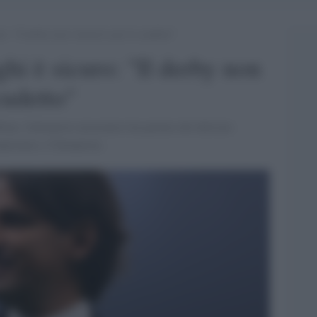
ro: “Il derby non è decisivo per lo scudetto”
hi è sicuro: "Il derby non
cudetto"
ilan, l'allenatore nerazzurro ha parlato del delicato
ampionato e Champions.