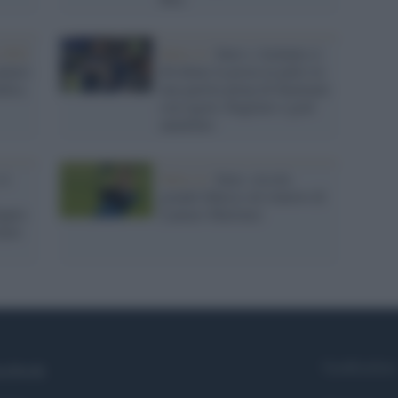
 2022
Serie A /
Inter e Atalanta si
utaro
dividono la posta in palio in
edica
una partita piena di fiammate
con rigore sbagliato e goal
annullato
si
Serie A /
Inter, circola
grande fiducia sul rinnovo di
oppio
Lautaro Martinez
show
Syndication
cebook