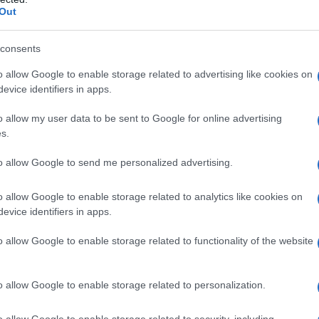
grand
Out
ani p
obabilmente, questo resterà l’unico rammarico:
adrid e Shaktar sono mancate quella ferocia
consents
Cine
 ha acquisito strada facendo; vuoi perché il
vetri
o allow Google to enable storage related to advertising like cookies on
erte squadre è ancora troppo profondo; vuoi per
evice identifiers in apps.
e partite ravvicinate.
o allow my user data to be sent to Google for online advertising
s.
Tratt
l’eliminazione dalla Champions l’Inter ha spiccato
in Se
to allow Google to send me personalized advertising.
elle ultime 15 giornate, ben 13 vittorie e 2
o allow Google to enable storage related to analytics like cookies on
evice identifiers in apps.
Brasi
o il girone d’andata laureandosi campione
Selec
o allow Google to enable storage related to functionality of the website
mo assistito ad una vera e propria inversione di
so è stato proprio Antonio Conte, reo di aver
o allow Google to enable storage related to personalization.
una squadra che rischiava di smarrirsi.
tica, i nerazzurri hanno guadagnato in coesione,
o allow Google to enable storage related to security, including