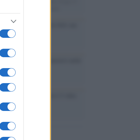
e velocista europeo della storia. Fu per 17
rimatista mondiale dei 200 metri
ma /
Saturnia Film Festival 2024: una
na per i nuovi talenti
ative /
Qualcosa inizia a muoversi anche
rie A
le /
Ancelotti sarà il nuovo C.T. della
ão dal 2024