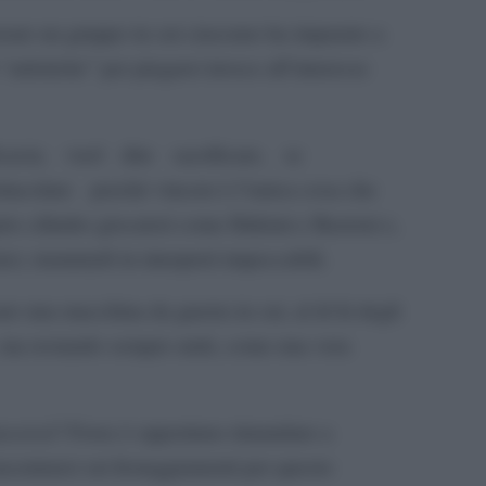
creare un gruppo in cui ciascuno ha imparato a
 “artistiche” per piegarsi invece all’interesse
cacia; vuol dire sacrificare, se
colare perché vincere è l’unica cosa che
oprio cilindro giocatori come Hakimi e Bastoni e,
i, tramutarli in interpreti impeccabili.
re una macchina da guerra in cui, al di là degli
e, ma restando sempre uniti, come una vera
successi? Forse è opportuno rimandare a
oncentrarsi sui festeggiamenti per questo