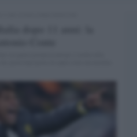
 11 anni: la ricetta si chiama Antonio Conte
talia dopo 11 anni: la
Antonio Conte
ano con quattro giornate di anticipo. L’artefice della
 che, partita dopo partita, ha saputo creare una macchina