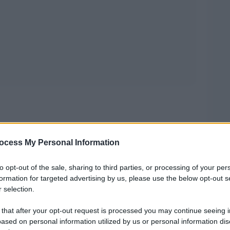
 cui un potente nemico invisibile è riuscito a
ocess My Personal Information
 tutti noi, l’Inter è tornata a trionfare vincendo
to opt-out of the sale, sharing to third parties, or processing of your per
formation for targeted advertising by us, please use the below opt-out s
 selection.
a i nerazzurri si sono guadagnati il
nticipo, elevandosi al rango di seconda
 that after your opt-out request is processed you may continue seeing i
ased on personal information utilized by us or personal information dis
pione d’Italia alle spalle della sua rivale per