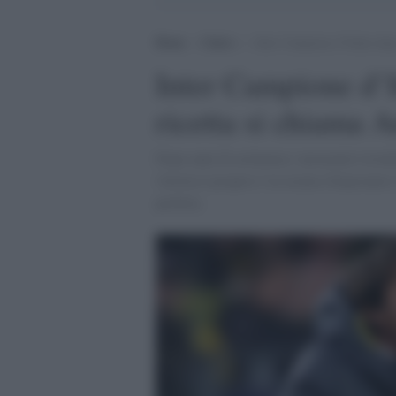
Home
>
Calcio
>
Inter Campione d’Italia dopo
Inter Campione d’I
ricetta si chiama 
Dopo anni di astinenza i nerazzurri trionf
vittoria è proprio l’ex tecnico bianconero
perfetta.