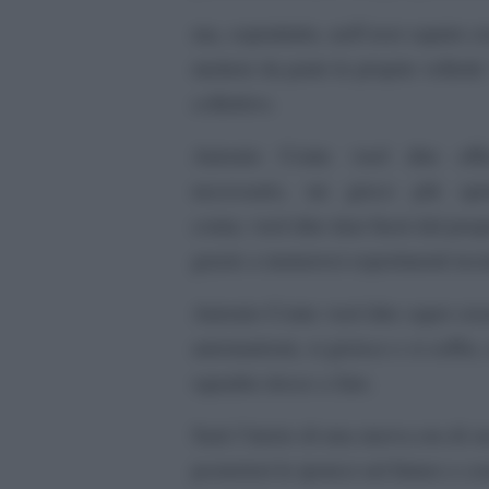
ma, soprattutto, nell’aver saputo 
mettere da parte le proprie velleità
collettivo.
Antonio Conte vuol dire effi
necessario, un gioco più spetta
conta; vuol dire tirar fuori dal pr
grazie a numerosi esperimenti tecnic
Antonio Conte vuol dire saper crea
automatismi, si gioisce e si soffr
squadra riesce a fare.
Sarà l’inizio di una nuova era di 
posteriori le ipotesi sul futuro e c