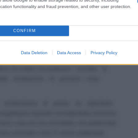
cation functionality and fraud prevention, and other user protection.
te al proprio posto creando una compagine
CONFIRM
anche nella rinascita che a suo tempo impresse ai
Data Deletion
Data Access
Privacy Policy
 difensiva (con il trio Skriniar-De Vrij-Bastoni
pitoso di sempre, ha mantenuto inviolata la
ella rivalutazione di giocatori come
a testimonianza di quanto sia importante
giungere traguardi così importanti; nel lavoro
ocatori, come nel caso di Lukaku, che partita dopo
ecnica arrivando a ben 21 reti in campionato;