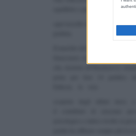
authenti
equilibrio e pragmatismo e
ogni tassello è andato magicamen
perfetta.
Il marchio del tecnico, ravvisato 
bianconeri, si è tradotto in solidità
che, insieme all’Handanovic stre
porta per ben 14 partite); n
Eriksen, la vera
scoperta degli ultimi mesi, 
il contributo di ciascuno per rag
psicologico e tattico rivolto ai gi
partita ha affinato sempre più la t