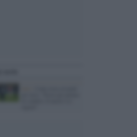
i anche
Inter /
Conte resta coi piedi
per terra: "Presto per parlare
di scudetto. Il merito va i
ragazzi"