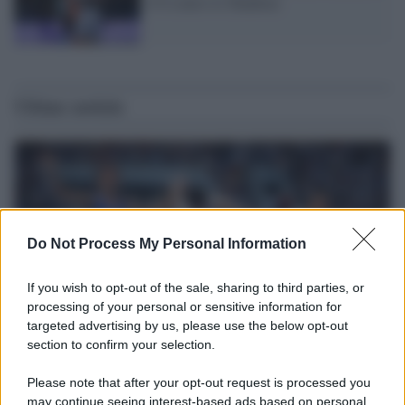
0-0 contro lo Shakhtar
Ultime notizie
Do Not Process My Personal Information
If you wish to opt-out of the sale, sharing to third parties, or
processing of your personal or sensitive information for
targeted advertising by us, please use the below opt-out
section to confirm your selection.
Il ricordo /
Storia di Pietro Mennea, la Freccia del Sud più
Please note that after your opt-out request is processed you
veloce del mondo
may continue seeing interest-based ads based on personal