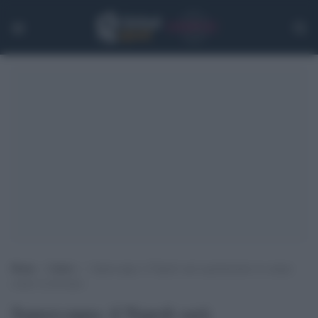
Home
>
Calcio
>
Supercoppa: il Napoli sarà regolarmente in campo
contro la Juventus
Supercoppa: il Napoli sarà