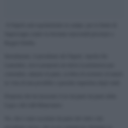
Il Napoli sarà regolarmente in campo, per la finale di
Supercoppa contro la Juventus mercoledì prossimo a
Reggio Emilia.
Inizialmente, il presidente del Napoli, Aurelio De
Laurentiis, aveva proposto un rinvio in primavera per
consentire, almeno in parte, ai tifosi di assistere al match
in vista di una possibile e parziale riapertura degli stadi.
Proposta che ha incassato il no da parte da parte della
Lega e del club Bianconero.
No, che è stato accettato da parte del club e del
presidente stesso, che in un comunicato diramato in