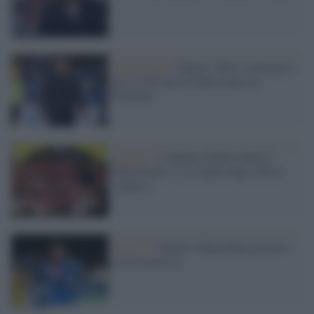
Supercoppa /
Napoli: Tutti i convocati e
gli esclusi per la sfida contro la
Juventus
Spagna /
L'Athletic Bilbao batte il
Barcellona 3-2 in Supercoppa. Messi
espulso
Serie A /
Napoli, Fabian Ruiz positivo
al Coronavirus