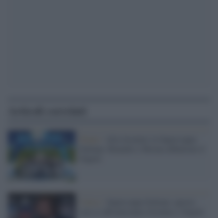
Articoli correlati
Finale /
Alla Juventus la Supercoppa
Italiana: Ronaldo e Morata abbattono il
Napoli
Calcio /
Supercoppa Italiana: questa
sera si affronteranno Juventus e Napoli