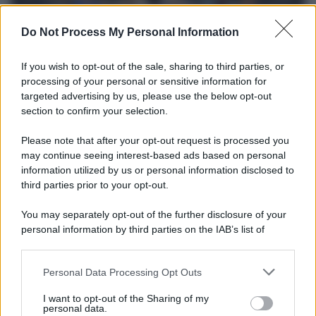
Do Not Process My Personal Information
If you wish to opt-out of the sale, sharing to third parties, or
processing of your personal or sensitive information for
targeted advertising by us, please use the below opt-out
section to confirm your selection.
Il ricordo /
Storia di Pietro Mennea, la Freccia del Sud più
Please note that after your opt-out request is processed you
veloce del mondo
may continue seeing interest-based ads based on personal
information utilized by us or personal information disclosed to
Ecco tutta la storia di Pietro Mennea, il più grande velocista
third parties prior to your opt-out.
europeo della storia. Fu per 17 ani primatista mondiale dei 200
metri
You may separately opt-out of the further disclosure of your
personal information by third parties on the IAB’s list of
Cinema /
Saturnia Film Festival 2024: una vetrina per i
downstream participants.
nuovi talenti
Personal Data Processing Opt Outs
This information may also be disclosed by us to third parties
on the IAB’s List of Downstream Participants that may further
I want to opt-out of the Sharing of my
disclose it to other third parties.
personal data.