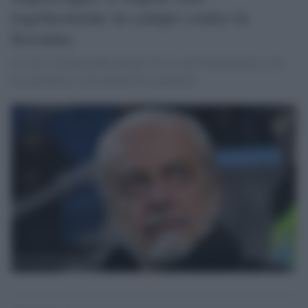
regolarmente in campo contro la
Juventus
La voce circolata nelle ultime ore era solo una proposta, così
ha specificato il presidente De Laurentiis