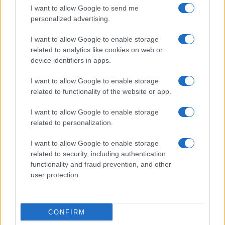
I want to allow Google to send me
Salute
Globalist
personalized advertising.
Megachip
Globalscience
I want to allow Google to enable storage
related to analytics like cookies on web or
GiULia
Globalsport
device identifiers in apps.
Prima Pagina
I want to allow Google to enable storage
related to functionality of the website or app.
I want to allow Google to enable storage
Giornale dello
Facebook
related to personalization.
Spettacolo
Twitter
I want to allow Google to enable storage
Wondernet
related to security, including authentication
Cookie Policy
functionality and fraud prevention, and other
Giuliana Sgrena
user protection.
Preferenze Privacy
CONFIRM