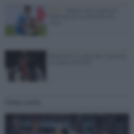
Calcio /
Manolas salta la partita di
Supercoppa per un infortunio alla
coscia
Basket Serie A, stilate date e regole per
la stagione 2020-2021
Ultime notizie