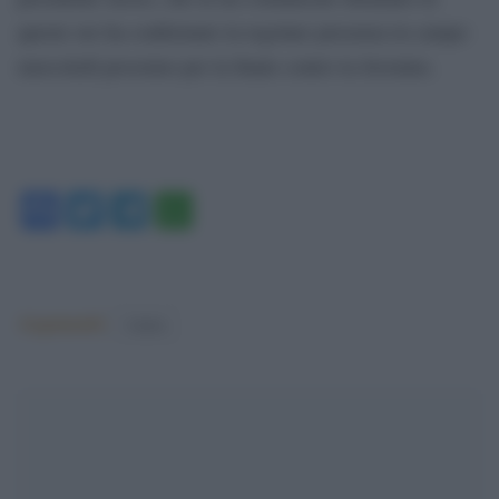
queste ore ha confermato la regolare presenza in campo
mercoledì prossimo per la finale contro la Juventus.
Facebook
Twitter
Telegram
WhatsApp
Argomenti:
Calcio