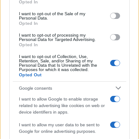
Trattative /
Qualcosa inizia a muoversi anche in Serie A
Opted In
Please note that this website/app uses one or more Google
services and may gather and store information including but
I want to opt-out of the Sale of my
Personal Data.
not limited to your visit or usage behaviour. You may click to
Opted In
grant or deny consent to Google and its third-party tags to
use your data for below specified purposes in below Google
I want to opt-out of processing my
Brasile /
Ancelotti sarà il nuovo C.T. della Selecão dal 2024
consent section.
Personal Data for Targeted Advertising.
Opted In
I want to opt-out of Collection, Use,
Retention, Sale, and/or Sharing of my
Personal Data that Is Unrelated with the
Purposes for which it was collected.
Opted Out
Google consents
I want to allow Google to enable storage
related to advertising like cookies on web or
device identifiers in apps.
I want to allow my user data to be sent to
Google for online advertising purposes.
Syndication
Culture