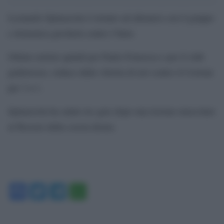
Leonardo Spinazzola è tornato ad allenarsi con il gruppo
e domenica giocherà contro l’Inter.
Ottime notizie quindi per Paulo Fonsesca e per il club
giallorosso, reduce dalla vittoria di ieri contro il Crotone
per 3 a 1.
Spinazzola ha salato tre gare dopo una lesione muscolare
al flessore della coscia destra.
Facebook
Twitter
Telegram
WhatsApp