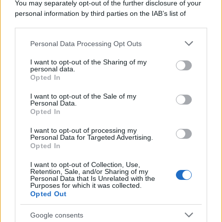
You may separately opt-out of the further disclosure of your
personal information by third parties on the IAB’s list of
Cinema /
Saturnia Film Festival 2024: una vetrina per i
downstream participants.
nuovi talenti
Personal Data Processing Opt Outs
This information may also be disclosed by us to third parties
on the IAB’s List of Downstream Participants that may further
I want to opt-out of the Sharing of my
disclose it to other third parties.
personal data.
Trattative /
Qualcosa inizia a muoversi anche in Serie A
Opted In
Please note that this website/app uses one or more Google
services and may gather and store information including but
I want to opt-out of the Sale of my
Personal Data.
not limited to your visit or usage behaviour. You may click to
Opted In
grant or deny consent to Google and its third-party tags to
use your data for below specified purposes in below Google
I want to opt-out of processing my
Brasile /
Ancelotti sarà il nuovo C.T. della Selecão dal 2024
consent section.
Personal Data for Targeted Advertising.
Opted In
I want to opt-out of Collection, Use,
Retention, Sale, and/or Sharing of my
Personal Data that Is Unrelated with the
Purposes for which it was collected.
Opted Out
Google consents