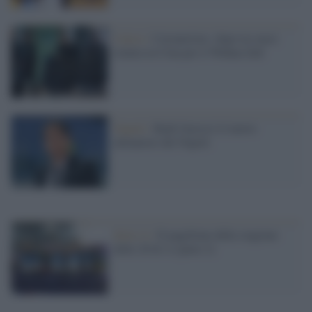
Calcio /
Coronavirus: dopo tre mesi
rientra in Cina per il Wuhan Zall
Napoli /
Rudi Garcia è il nuovo
allenatore del Napoli
Serie A /
Il pagellone della stagione
delle 20 di A (parte 2)