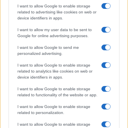
I want to allow Google to enable storage
related to advertising like cookies on web or
device identifiers in apps.
I want to allow my user data to be sent to
Google for online advertising purposes.
Syndication
Culture
I want to allow Google to send me
Salute
Globalist
personalized advertising.
Megachip
Globalscience
I want to allow Google to enable storage
related to analytics like cookies on web or
GiULia
Globalsport
device identifiers in apps.
Prima Pagina
I want to allow Google to enable storage
related to functionality of the website or app.
I want to allow Google to enable storage
Giornale dello
Facebook
related to personalization.
Spettacolo
Twitter
I want to allow Google to enable storage
Wondernet