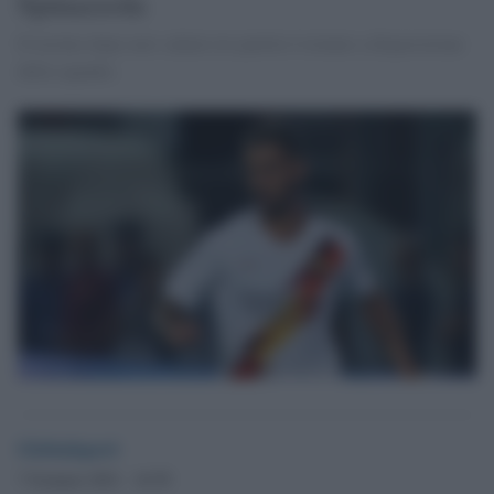
Spinazzola
Il terzino dopo aver saltato tre partite è tornato a disposizione
della squadra
Globalsport
7 Gennaio 2021 - 16.59