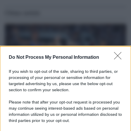
Ultime notizie
Do Not Process My Personal Information
If you wish to opt-out of the sale, sharing to third parties, or
processing of your personal or sensitive information for
targeted advertising by us, please use the below opt-out
section to confirm your selection.
Il ricordo /
Storia di Pietro Mennea, la Freccia del Sud più
Please note that after your opt-out request is processed you
veloce del mondo
may continue seeing interest-based ads based on personal
information utilized by us or personal information disclosed to
Ecco tutta la storia di Pietro Mennea, il più grande velocista
third parties prior to your opt-out.
europeo della storia. Fu per 17 ani primatista mondiale dei 200
metri