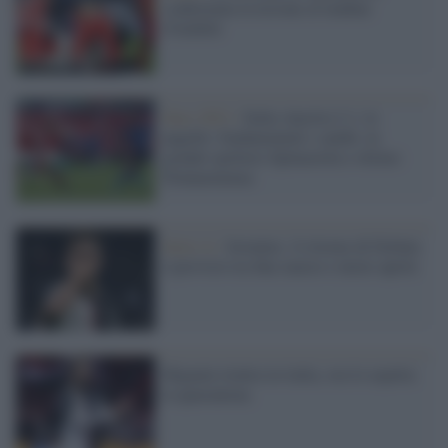
confermata la lesione al tendine
d'Achille
Euro 2021 /
Italia Austria 2-1, le
pagelle: fondamentali i cambi, in
grande spolvero Spinazzola e ottimo
Donnarumma
Serie A /
Juventus: il ritorno di Dybala
è previsto tra fine marzo e inizio aprile
Higuain rientra in italia, ora lo aspetta
la quarantena