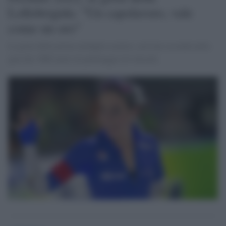
Lollobrigida: "Un capolavoro, vale
come un oro"
La gioia della prima medaglia azzurra, arrivata seconda nella
gara dei 3000 metri di pattinaggio di velocità.