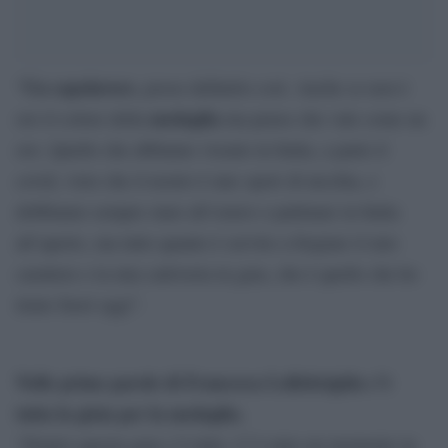
Un capolavoro
“
, posso definirlo così. Anche se non è
medaglia
oro il colore della
ma penso che vale come un
oro. Quello che abbiamo vissuto in Italia, a parte il
covid, visto che il nostro è uno sport di nicchia, e
dobbiamo sempre stare all’estero o pattinare in Italia
all’aperto, ma tutto quanto è servito a forgiare il mio
carattere e la mia cattiveria in gara, che è quello che ho
tirato fuori oggi”.
Nelle prime parole di Francesca Lollobrigida c’è
tutta la gioia per la medaglia.
“Dentro questa gara c’è tutto. C’è stato un momento in