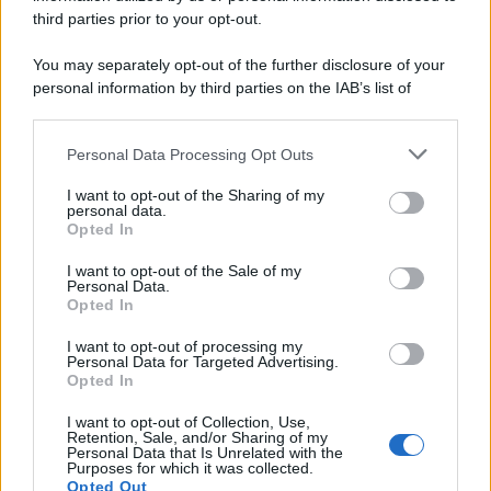
third parties prior to your opt-out.
europeo della storia. Fu per 17 ani primatista mondiale dei 200
metri
You may separately opt-out of the further disclosure of your
personal information by third parties on the IAB’s list of
Cinema /
Saturnia Film Festival 2024: una vetrina per i
downstream participants.
nuovi talenti
Personal Data Processing Opt Outs
This information may also be disclosed by us to third parties
on the IAB’s List of Downstream Participants that may further
I want to opt-out of the Sharing of my
disclose it to other third parties.
personal data.
Trattative /
Qualcosa inizia a muoversi anche in Serie A
Opted In
Please note that this website/app uses one or more Google
services and may gather and store information including but
I want to opt-out of the Sale of my
Personal Data.
not limited to your visit or usage behaviour. You may click to
Opted In
grant or deny consent to Google and its third-party tags to
use your data for below specified purposes in below Google
I want to opt-out of processing my
Brasile /
Ancelotti sarà il nuovo C.T. della Selecão dal 2024
consent section.
Personal Data for Targeted Advertising.
Opted In
I want to opt-out of Collection, Use,
Retention, Sale, and/or Sharing of my
Personal Data that Is Unrelated with the
Purposes for which it was collected.
Opted Out