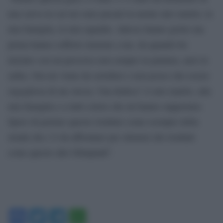
una curva in cui mi sono passati in mente mio marito, la
mia famiglia, la mia squadra. Adesso hanno gioito ma
prima hanno sofferto insieme a me, da quando ho
iniziato con un percorso non sempre in pianura, anzi in
salita. Ora mi viene da sorridere e non posso che essere
orgogliosa di me stessa. Una dedica? A mio marito, alla
mia famiglia e a tutti coloro che mi hanno supportato.
Spero di portare questo risultato come esempio della
strada che c’è da affrontare per ottenere dei risultati
come questo alle Olimpiadi”.
Facebook
Twitter
Telegram
WhatsApp