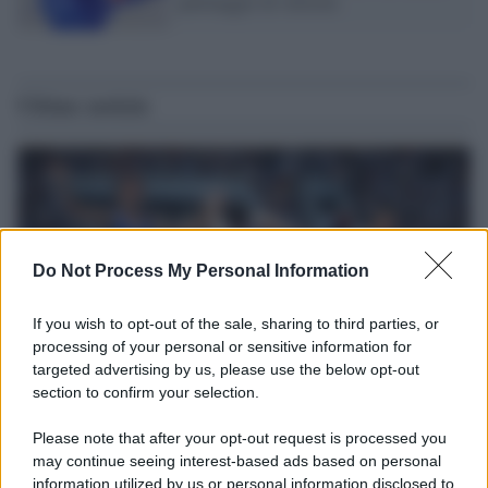
pattinaggio di velocità
Ultime notizie
Do Not Process My Personal Information
If you wish to opt-out of the sale, sharing to third parties, or
processing of your personal or sensitive information for
targeted advertising by us, please use the below opt-out
section to confirm your selection.
Il ricordo /
Storia di Pietro Mennea, la Freccia del Sud più
Please note that after your opt-out request is processed you
veloce del mondo
may continue seeing interest-based ads based on personal
information utilized by us or personal information disclosed to
Ecco tutta la storia di Pietro Mennea, il più grande velocista