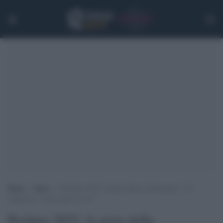
Home
>
Sport
>
Pechino 2022, la gioia della Lollobrigida: “Un
capolavoro, vale come un oro”
Pechino 2022, la gioia della