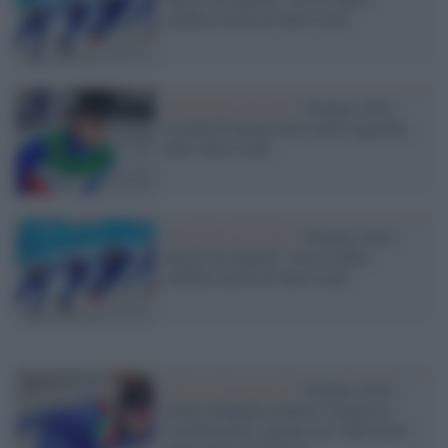
staffetta mista di short track
Olimpiadi invernali /
Pechino 2022,
Arianna Fontana entra nella leggenda
dello short track
Olimpiadi invernali /
Pechino 2022,
ancora un argento! Arriva dalla
staffetta mista di short track
Olimpiadi invernali /
Pechino 2022,
prima medaglia azzurra: Francesca
Lollobrigida è argento nei 3000 metri