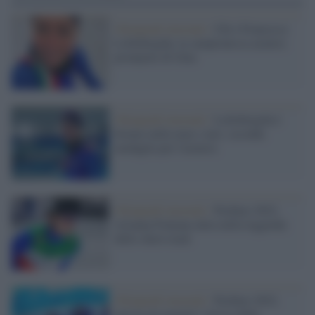
Olimpiadi invernali /
Chi è Francesca
Lollobrigida, la campionessa azzurra
pronipote di Gina
Olimpiadi invernali /
Lollobrigida è
bronzo nella mass start, seconda
medaglia per l'azzurra
Olimpiadi invernali /
Pechino 2022,
Arianna Fontana entra nella leggenda
dello short track
Olimpiadi invernali /
Pechino 2022,
ancora un argento! Arriva dalla