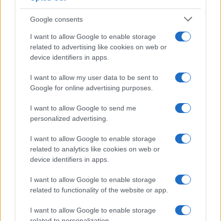
Google consents
I want to allow Google to enable storage
related to advertising like cookies on web or
device identifiers in apps.
I want to allow my user data to be sent to
Google for online advertising purposes.
Syndication
Culture
I want to allow Google to send me
Salute
Globalist
personalized advertising.
Megachip
Globalscience
I want to allow Google to enable storage
related to analytics like cookies on web or
GiULia
Globalsport
device identifiers in apps.
Prima Pagina
I want to allow Google to enable storage
related to functionality of the website or app.
I want to allow Google to enable storage
Giornale dello
Facebook
related to personalization.