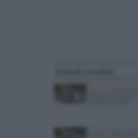
Articoli correlati
Ciclismo /
Tour de Fran
Mohoric della Bahrain 
la tappa di Libourne
Ciclismo /
Tour de Fran