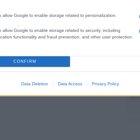
ani p
ambi per il bis, sono infatti loro due ad aver
one del Tour.
o allow Google to enable storage related to personalization.
Cine
vetri
 a Fougères, ci sarà l’Alpecin Fenix con
o allow Google to enable storage related to security, including
cation functionality and fraud prevention, and other user protection.
Tratt
Aert, che ha fallito nella cronometro,
in Se
CONFIRM
 quello di raggiungere il record di Merckx di 34
Data Deletion
Data Access
Privacy Policy
Brasi
Selec
pp