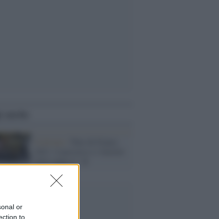
i anche
Ciclismo /
Tour de France
2021: il percorso e i favoriti
della tappa n° 18
sonal or
ection to