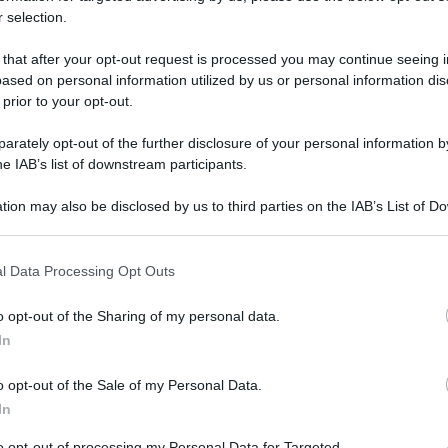
 selection.
 that after your opt-out request is processed you may continue seeing i
ased on personal information utilized by us or personal information dis
 prior to your opt-out.
rately opt-out of the further disclosure of your personal information by
 il trionfo a Fougères vince anche la tappa di
he IAB’s list of downstream participants.
tion may also be disclosed by us to third parties on the IAB’s List of 
 that may further disclose it to other third parties.
tannico che batte in un finale bellissimo tutto il
 that this website/app uses one or more Google services and may gath
l Data Processing Opt Outs
including but not limited to your visit or usage behaviour. You may click 
 to Google and its third-party tags to use your data for below specifi
o opt-out of the Sharing of my personal data.
ogle consent section.
In
eau !!!
#TDF2021
pic.twitter.com/6UlVRqj7eb
o opt-out of the Sale of my Personal Data.
In
uly 1, 2021
to opt-out of processing my Personal Data for Targeted