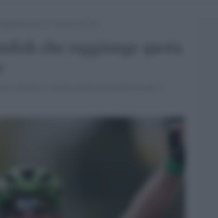
aggiunge quota 32 vittorie nel Tour
ndish che raggiunge quota
r
rie, mentre le vittorie totali nei Grandi Giri per il