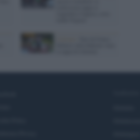
vince
ancora Cavendish: la
tredicesima tappa se
l'aggiudica l'inglese, resta
leader Pogacar
Ciclismo /
Tour de France,
e,
Mohoric della Bahrain vince
la tappa di Libourne
Syndication
cebook
itter
Globalist
okie Policy
Globalscie
eferenze Privacy
Globalsport