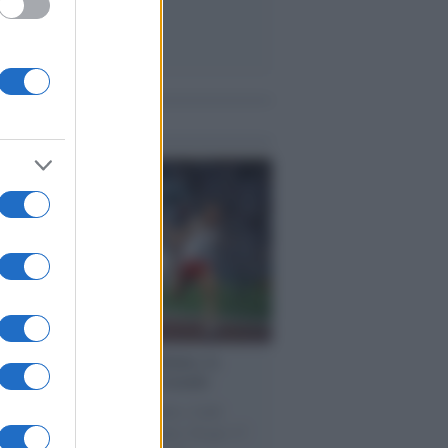
me notizie
cordo /
Storia di Pietro Mennea, la
ia del Sud più veloce del mondo
utta la storia di Pietro Mennea, il più
e velocista europeo della storia. Fu per 17