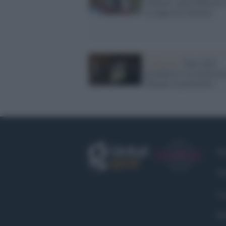
Mohoric della Bahrain 
la tappa di Libourne
Ciclismo /
Tour 2024
prenderà il via da Firenz
firmato il protocollo
Fa
Tw
Co
Pr