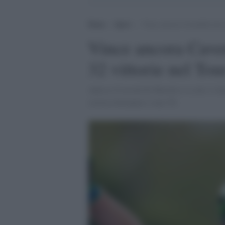
Home
>
Sport
>
Vince ancora Cavendish che r
Vince ancora Cave
32 vittorie nel Tou
Adesso il record di Merckx è a sole 2 vitto
ciclista britannico sono 50.