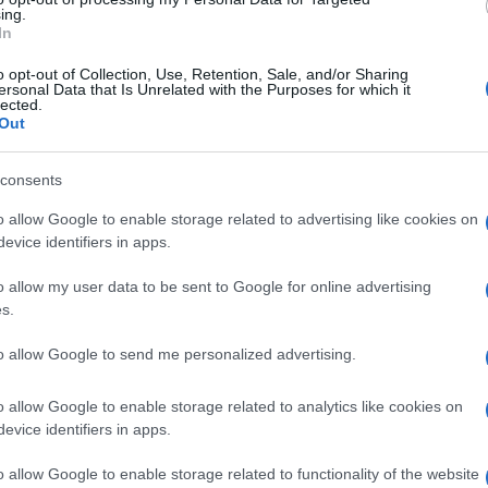
ing.
, seguiti da Demare e Sagan.
In
brelli che rimane troppo indietro e non riesce ad
o opt-out of Collection, Use, Retention, Sale, and/or Sharing
ersonal Data that Is Unrelated with the Purposes for which it
lected.
Out
Ulti
nato e adesso il record di tappe vinte al Tour de
consents
e 2 vittorie, mentre salgono a 50 le tappe vinte
o allow Google to enable storage related to advertising like cookies on
l’Isola di Man.
evice identifiers in apps.
on molto impegnativa, soprattutto in confronto
o allow my user data to be sent to Google for online advertising
s.
to allow Google to send me personalized advertising.
io del percorso, per poi arrivare al primo e unico
Il ri
Côte de Saint-Aignan.
o allow Google to enable storage related to analytics like cookies on
Frecc
evice identifiers in apps.
Ecco t
guardo volante di Luçay-le-Mâle.
grand
o allow Google to enable storage related to functionality of the website