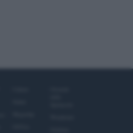
Culture
Giornale
dello
Salute
Spettacolo
Megachip
nce
Wondernet
GiULia
Giuliana