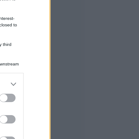
nterest-
closed to
 third
Downstream
er and store
to grant or
ed purposes