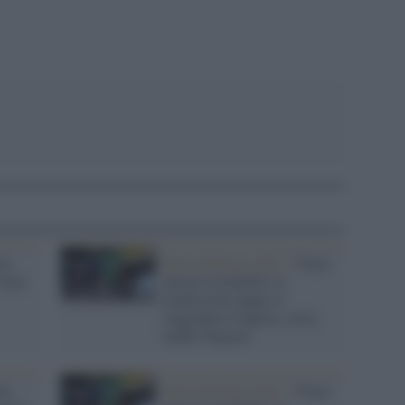
ce,
Tour de France 2021 /
Vince
vince
ancora Cavendish: la
tredicesima tappa se
l'aggiudica l'inglese, resta
leader Pogacar
ce,
Tour de France 2021 /
Vince