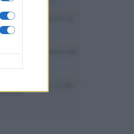
rimatista mondiale dei 200 metri
ma /
Saturnia Film Festival 2024: una
na per i nuovi talenti
ative /
Qualcosa inizia a muoversi anche
rie A
le /
Ancelotti sarà il nuovo C.T. della
ão dal 2024