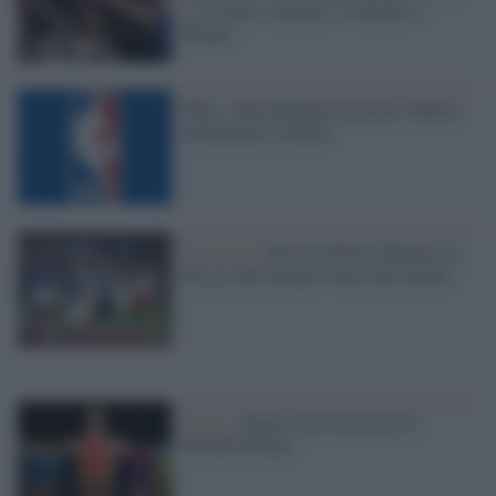
2-1 Lakers e Denver, 3-0 Bucks a
Miami
NBA: Antetokoumpo trascina i Bucks,
ok Houston e Denver
Il ricordo /
Storia di Pietro Mennea, la
Freccia del Sud più veloce del mondo
Nuoto /
Siamo stati testimoni di
Michael Phelps