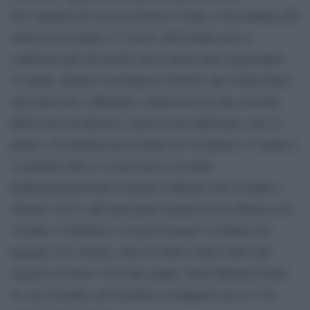
Per i padroni di casa non basta il solito e solo numero #0
autore di 28 punti e 13 assist, McCollum non si
conferma agli alti livelli visti a inizio anno registrando
21 punti, mentre Convington e Powell, due esterni bravi
nell’attaccare e difendere, tradiscono nei due concetti:
difesa non all’altezza e attacco non sufficiente, con 11
punti e 10 rimbalzi per il primo in 38 minuti e 17 punti e
4 rimbalzi oltre a 2 assist per il secondo.
Dalla panchina bene Carmelo Anthony con 14 punti e
Simons con 9, dall’altra parte meglio il solo Morris con
22 punt, 4 rimbalzi e 9 assist in quasi 33 minuti sul
parquet; tra i titolari, oltre al solito centro serbo che
registra un buon 13/22 dal campo, bene Micheal Porter
Jr. con 26 punti, poi Gordon e Campazzo da 13 e 10