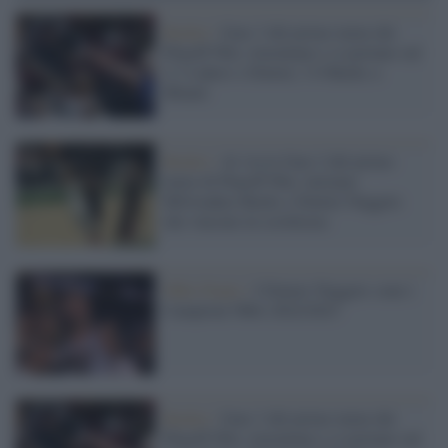
Basket /
Gare 3 del primo turno dei
Playoff Nba: rimontano e si portano sul
2-1 Lakers e Denver, 3-0 Bucks a
Miami
Basket /
Al via le Gare 2 del primo
turno di Playoff Nba: iniziano
Milwuakee Bucks e Denver Nuggets
che vincono in scioltezza
NBA Finals /
I Denver Nuggets sono i
Campioni NBA 2022/2023
Basket /
Gare 3 del primo turno dei
Playoff Nba: rimontano e si portano sul