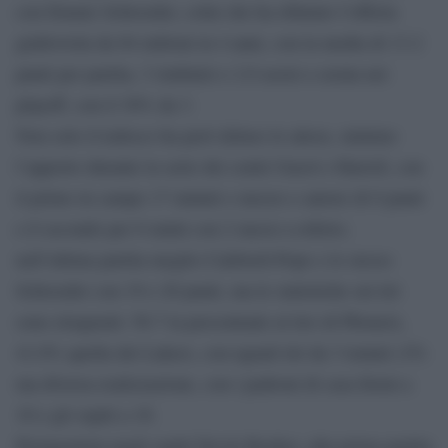
con Dennis Schroeder, colui che ha rifiutato l’offerta
gialloviola da 84 milioni in 4 anni, con la media di 13.2
punti per partita, 3 rimbalzi e 2.8 assist a serata nei
playoff, con il 30% da 3.
Non solo il tedesco ha però deluso le attese, minimo
l’apporto durante la serie dei centri Gasol e Harrell, con
il primo in campo 17 minuti e mezzo e autore di 0 punti
e il secondo per 8 minti con 2 messi a referto;
nell’ultima partita meglio Caldwell-Pope e lo stesso
Schroeder con 19 e 20 punti, ma le statistiche sui tiri
sono eloquenti: 50.7 la percentuale al tiro di Phoneix,
41.8% quella dei Lakers, con uguali tiri da 3 tentati (35)
ma diversa realizzazione, con i padroni di casa fermi a
10 e gli ospiti a 18.
Protagonista negli ospiti Devin Booker, alla prima partita