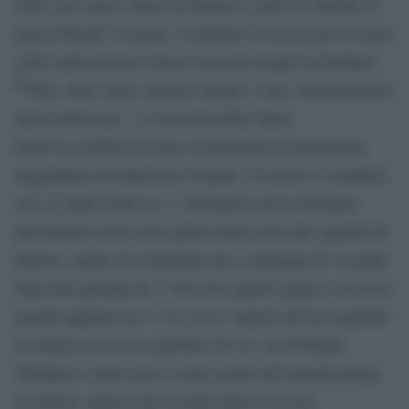
Jokic che senza l’aiuto di Murray è salito in cattedra in
questi Playoff: 36 punti, 8 rimbalzi e 6 assist per il centro
serbo nella decisiva Gara 6 giocata in quel di Portland.
Dopo la sconfitta in Gara 5 nonostante la prestazione
leggendaria di Lillard da 55 punti, 10 assist e 6 rimbalzi
con 12 triple totali su 17, Portland si deve arrendere
nuovamente nella sesta partita della serie alla squadra di
Denver, capace di recuperare uno svantaggio di 14 punti
dopo due parziali da -7 nel terzo quarto grazie a un terzo
parzial appunto da 37-33 e un 4° quarto che ha sugellato
la vittoria con il un mortifero 28-14, con Portland
obbligata a tirare poco e male grazie all’organizzazione
di Denver, apparsi più in palla degli avversari.