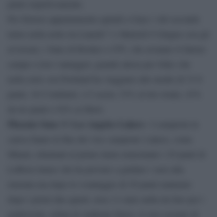
punti rispettivamente.
Per Denver appuntamento quindi a Gara 1 del secondo
turno nella notte tra Lunedì 7 e Martedi 8 Giugno con gli
avversari, i Suns di Booker e CP3, che avranno il fattore
campo a loro vantaggio; grande attesa per Jokic che
nella serie con Portland ha viaggiato alle medie di 33.0
punti, 10.5 rimbalzi, 4.5 assist, 53% al tiro totale, 43%
da tre punti e 92% ai liberi.
Phoenix Suns @ Los Angeles Lakers
– I campioni in
carica fanno la fine dei vice campioni: Lakers, come
Miami, eliminati al primo turno nonostante i 29 punti di
LeBron James che ha provato a guidare i suoi alla
rimonta ma dopo lo svantaggio di 29 punti maturato
dopo i primi due quarti, non c’è stato nulla da fare per i
gialloviola, orfani di Anthony Davis, il vero assente di