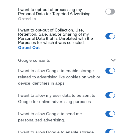
use your data for below specified purposes in below Google
I want to opt-out of processing my
consent section.
Personal Data for Targeted Advertising.
Opted In
I want to opt-out of Collection, Use,
Retention, Sale, and/or Sharing of my
Personal Data that Is Unrelated with the
Purposes for which it was collected.
Opted Out
Syndication
Culture
Google consents
Salute
Globalist
I want to allow Google to enable storage
related to advertising like cookies on web or
Megachip
Globalscience
device identifiers in apps.
GiULia
Globalsport
I want to allow my user data to be sent to
Google for online advertising purposes.
Prima Pagina
I want to allow Google to send me
personalized advertising.
Giornale dello
Facebook
Spettacolo
I want to allow Google to enable storage