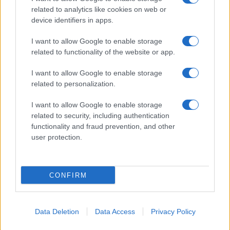
Twitter
related to analytics like cookies on web or
Wondernet
device identifiers in apps.
Cookie Policy
Giuliana Sgrena
I want to allow Google to enable storage
Preferenze Privacy
related to functionality of the website or app.
I want to allow Google to enable storage
related to personalization.
I want to allow Google to enable storage
©2020 Globalsport • All right reserved.
related to security, including authentication
Syndication
functionality and fraud prevention, and other
user protection.
CONFIRM
Data Deletion
Data Access
Privacy Policy