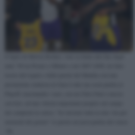
Il figlio di Melvin Booker, visto in Italia alla fine degli
anni ’90 tra Pesaro e Milano e nel 2007-2008, ha fatto
tesoro del regalo e delle parole del Mamba con una
prestazione sontuosa in Gara 6 alla sua sesat partita ai
Playoff, trascinando i suoi, con un Chris Paul a mezzo
servizio, ad una vittoria importante proprio sul campo
dei campioni in carica: “ho lavorato tutta la mia vita per
momenti del genere” le parole nel post-partita del classe
’96.