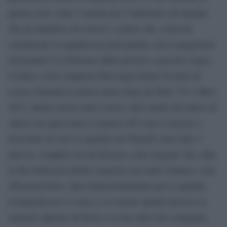
questa serie, dopo 5 minuti per l’infortunio all’inguine
che gli impediva di correre e saltare che, come ha
comunicato la squadra nel post-partita, non è peggiorato
nonostante l’ex Pelicans abbia provato a giocarci sopra.
I Lakers, terzi campioni Nba negli ultimi 30 anni ad
essere eliminati al primo turno dopo gli Heat ’07 e Mavs
2012, hanno messo tutto il peso sulle spalle del nativo di
Akron ma quest’anno il numero #23 non è riuscito a
trascinare da solo la squadra nei Playoff come fatto 3
anni fa, complice un’età diversa e una stagione che, data
la fine della precedente stagione non tanto lontana e una
offseason breve, dura ininterrottamente per la squadra
losangelina da 11 mesi; si è rivelato quindi decisivo il
mancato apporto di Davis e il non aiuto dei compagni,