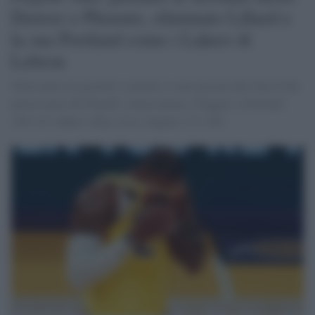
Denver e Phoenix, eliminato Lillard e
la sua Portland come i Lakers di
Lebron
Nella notte tra giovedì e venerdì si sono giocate due Gare 6 del
primo turno dei Playoff, vinono prima i Nuggets a Portland
126-115, infine i Suns a Los Angeles 113-100.