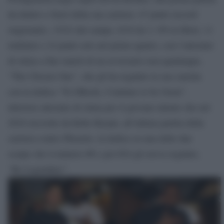
da dentro o fuori della sua carriera: 47 punti (record
stagionale), 15/22 dal campo, 8/10 da 3, 9/9 ai liberi, 11
rimbalzi e 22 punti solo nel primo quarto, con l’attestato
di stima a fine match di un avversario non qualunque,
“The Chosen One”, che gli ha regalato la sua canotta
con la dedica “To DBook, Continue to be Great”,
ulteriore attestato di stima per il giovane talento che nel
2016 ricevette da Kobe Bryant, all’ultima partita della
carriera contro Phoenix, la dedica su una delle due
scarpe che il numero #8 e poi #24 gli aveva regalato,
“Be Legendary”.