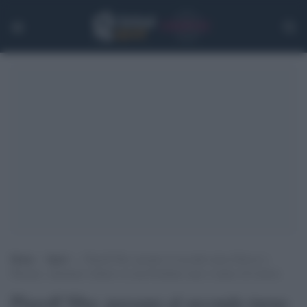
Home
>
Sport
>
Playoff Nba: passano al secondo turno Denver e
Phoenix, eliminato Lillard e la sua Portland come i Lakers di Lebron
Playoff Nba: passano al secondo turno