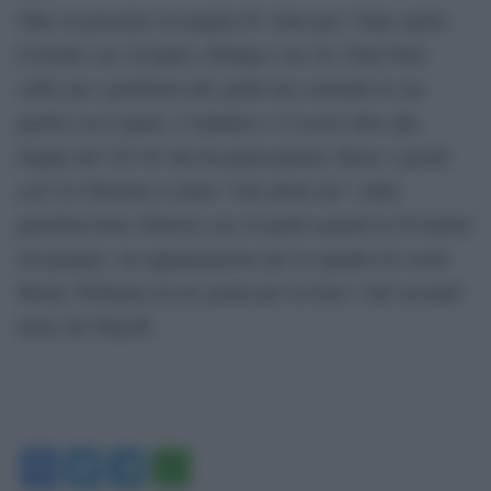
Oltre al giocatore in maglia #1, bene per i Suns anche
Crowder con 18 punti e Bridges con 10, Chris Paul
soffre per i problemi alla spalla ma conclude la sua
partita con 8 punti, 2 rimbalzi e 12 assist oltre alla
doppia del 101-84 che ha praticamente chiuso i giochi
con l’ex Houston a urlare “Ask about me”; dalla
panchina bene Johnson con 10 punti segnati in 20 minuti
sul parquet, ora appuntamento per la squadra di coach
Monty Williams tra tre giorni per la Gara 1 del secondo
turno dei Playoff.
Facebook
Twitter
Telegram
WhatsApp