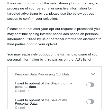
europeo della storia. Fu per 17 ani primatista mondiale dei 200
If you wish to opt-out of the sale, sharing to third parties, or
metri
processing of your personal or sensitive information for
targeted advertising by us, please use the below opt-out
section to confirm your selection.
Cinema /
Saturnia Film Festival 2024: una vetrina per i
nuovi talenti
Please note that after your opt-out request is processed you
may continue seeing interest-based ads based on personal
information utilized by us or personal information disclosed to
third parties prior to your opt-out.
Trattative /
Qualcosa inizia a muoversi anche in Serie A
You may separately opt-out of the further disclosure of your
personal information by third parties on the IAB’s list of
downstream participants.
Personal Data Processing Opt Outs
This information may also be disclosed by us to third parties
Brasile /
Ancelotti sarà il nuovo C.T. della Selecão dal 2024
on the IAB’s List of Downstream Participants that may further
I want to opt-out of the Sharing of my
disclose it to other third parties.
personal data.
Opted In
Please note that this website/app uses one or more Google
services and may gather and store information including but
I want to opt-out of the Sale of my
Personal Data.
not limited to your visit or usage behaviour. You may click to
Opted In
grant or deny consent to Google and its third-party tags to