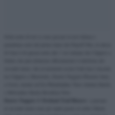
Nella notte di ieri si sono giocate la terz’ultima e
penultima serie del primo turno dei Playoff Nba, in attesa
di Gara 6 di questa notte alle 3 ore italiane dei Clippers a
Dallas che può delineare ufficialmente il tabellone del
secondo turno, che al momento recita Utah Jazz-vincente
tra Clippers e Mavericks, Denver Nuggets-Phoenix Suns,
a Ovest, mentre ad Est Philadelphia 76ers-Atlanta Hawks
e Milwuakee Bucks-Brooklyn Nets.
Denver Nuggets @ Portland Trail Blazers
– a passare
al secondo turno sono gli ospiti grazie al solito Nikola