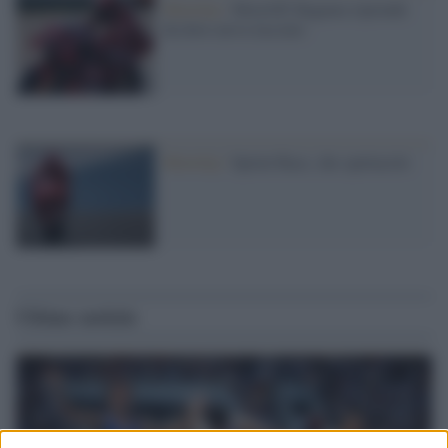
MotoGp /
MotoGP, Bagnaia riprende
da dove aveva lasciato
MotoGp /
Sprint Race, che spettacolo
Ultime notizie