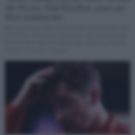
alle Ferrari. Flop Hamilton, paura per
Mick Schumacher
Perez sopravanza Leclerc di 25 millesimi nell'ultimo giro utile.
Il ferrarista: "Domani è un altro giorno, spero di partire bene".
Paura per Mick Shumacher finito contro un muro a 250 km/h.
Il tedesco è cosciente e sta bene