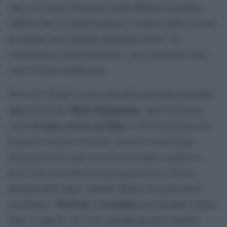
tutto a un tratto è diventata molto difficile da guidare.
Difficile dire se manchi potenza, il motore nelle sessioni
precedenti stava andando abbastanza bene”, ha
commentato il pilota britannico, che al momento vede i
suoi avversari lontanissimi.
Nel corso del Q2 ci sono stati anche momenti di grande
Mick Schumacher
apprensione per
, finito fortissimo
il muro con la sua Haas
contro
, a 250 chilometri orari.
Il pilota è rimasto cosciente, ma non è uscito dalla
monoposto ed è stato soccorso dai medici, mentre le
prove sono state interrotte per quasi un’ora. Il team
principal della Haas, Gunther Steiner, ha però potuto
Sta bene, è cosciente,
rassicurare: “
non ha ferite esterne.
Parla, si muove, ora va in ospedale per dei controlli.