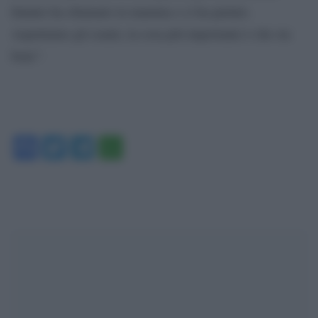
Intanto ha chiamato la mamma e ci ha parlato.
Aspettiamo gli esami, la cosa più importante è che sta
bene”.
Facebook
Twitter
Telegram
WhatsApp