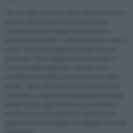
“Ho dato tutto, certo potevo limare qualcosa ma non mi
aspettavo che lui venisse fuori con questo tempo,
congratulazioni a lui. Domani è un altro giorno e
speriamo di partire bene”, è stato il commento a caldo di
Leclerc. Anche Perez è apparso incredulo della sua
prestazione: “Non ci aspettavamo di poter battere le
Ferrari in qualifica, puntavamo sulla gara, ora ci
concentreremo su quella e speriamo di vincere anche
domani”. Quello che è certo è che le monoposto sono
vicinissime e ci sono tutti i presupposti per una grande
battaglia in pista, dopo i timori di ieri per un attacco
missilistico a un vicino deposito di Aramco che per
alcune ore ha messo in dubbio lo svolgimento stesso del
Gran Premio.