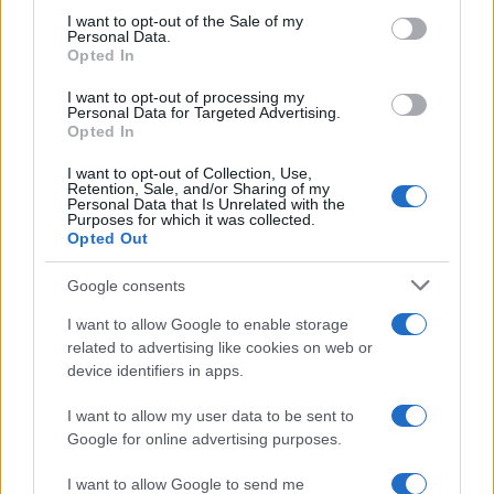
services and may gather and store information including but
I want to opt-out of the Sale of my
Personal Data.
not limited to your visit or usage behaviour. You may click to
Opted In
grant or deny consent to Google and its third-party tags to
use your data for below specified purposes in below Google
I want to opt-out of processing my
Brasile /
Ancelotti sarà il nuovo C.T. della Selecão dal 2024
consent section.
Personal Data for Targeted Advertising.
Opted In
I want to opt-out of Collection, Use,
Retention, Sale, and/or Sharing of my
Personal Data that Is Unrelated with the
Purposes for which it was collected.
Opted Out
Google consents
I want to allow Google to enable storage
related to advertising like cookies on web or
device identifiers in apps.
I want to allow my user data to be sent to
Google for online advertising purposes.
Syndication
Culture
I want to allow Google to send me