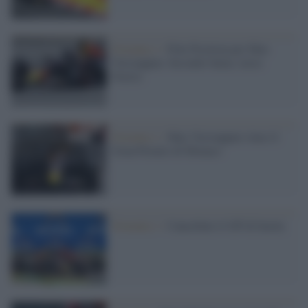
Formula 1 /
Pole Position per Max
Verstappen. Secondo Sainz, terzo
Norris
Formula 1 /
Max Verstappen vince il
Gran Premio di Monaco
Formula 1 /
Cancellato il GP di Imola