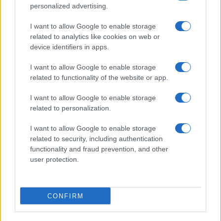
Salute
Globalist
personalized advertising.
Megachip
Globalscience
I want to allow Google to enable storage
related to analytics like cookies on web or
GiULia
Globalsport
device identifiers in apps.
Prima Pagina
I want to allow Google to enable storage
related to functionality of the website or app.
I want to allow Google to enable storage
Giornale dello
Facebook
related to personalization.
Spettacolo
Twitter
I want to allow Google to enable storage
Wondernet
related to security, including authentication
Cookie Policy
functionality and fraud prevention, and other
Giuliana Sgrena
user protection.
Preferenze Privacy
CONFIRM