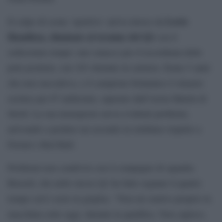
Lewis
Il colpo di scena `sportivo´ arriva invece da
Hamilton, eliminato al termine del Q1
con il
sedicesimo tempo: uno smacco per il recordman delle
pole position, con 103 ottenute in carriera. Erano 5 anni
che non succedeva, e il campione britannico è rimasto
escluso per 87 millesimi, superato dall’Aston Martin di
Stroll. La sua monoposto aveva evidenti problemi,
arrivando a perdere un secondo in rettilineo rispetto a
Ferrari e Red Bull.
Problemi non condivisi con il compagno di squadra
Russell, che nello stesso Q1 ha fatto segnare il quarto
tempo (ed è sesto in griglia). “Non mi sentivo proprio la
macchina sotto oggi, durante la qualifica. Non capisco,