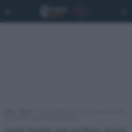
Home
>
Motori
>
Arabia Saudita, pole per Perez, davanti alle Ferrari.
Flop Hamilton, paura per Mick Schumacher
Arabia Saudita, pole per Perez, davanti