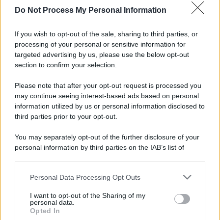
Do Not Process My Personal Information
If you wish to opt-out of the sale, sharing to third parties, or
processing of your personal or sensitive information for
targeted advertising by us, please use the below opt-out
section to confirm your selection.
Il ricordo /
Storia di Pietro Mennea, la Freccia del Sud più
Please note that after your opt-out request is processed you
veloce del mondo
may continue seeing interest-based ads based on personal
information utilized by us or personal information disclosed to
Ecco tutta la storia di Pietro Mennea, il più grande velocista
third parties prior to your opt-out.
europeo della storia. Fu per 17 ani primatista mondiale dei 200
metri
You may separately opt-out of the further disclosure of your
personal information by third parties on the IAB’s list of
Cinema /
Saturnia Film Festival 2024: una vetrina per i
downstream participants.
nuovi talenti
Personal Data Processing Opt Outs
This information may also be disclosed by us to third parties
on the IAB’s List of Downstream Participants that may further
I want to opt-out of the Sharing of my
disclose it to other third parties.
personal data.
Trattative /
Qualcosa inizia a muoversi anche in Serie A
Opted In
Please note that this website/app uses one or more Google