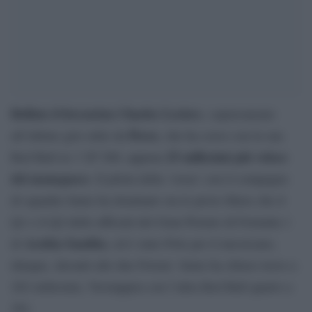
Beffato il ferrarista Charles Leclerc
, sopravanzato
Perez
all’ultimo giro utile da
, che ha corso con la sua
25 millesimi più veloce
Red Bull in 1’28″200, appena
del monegasco
. Il pilota della ‘rossa’ con il compagno
di squadra Sainz ha dominato sia le prove libere che il
Q1 e il Q2 delle ufficiali del Gran Premio di Formula 1
Arabia Saudita
di
, ed è stato Pole per il messicano,
dunque, davanti alle due Ferrari. Sainz ha chiuso terzo a
202 millesimi, Verstappen con l’altra Red Bull quarto a
261.