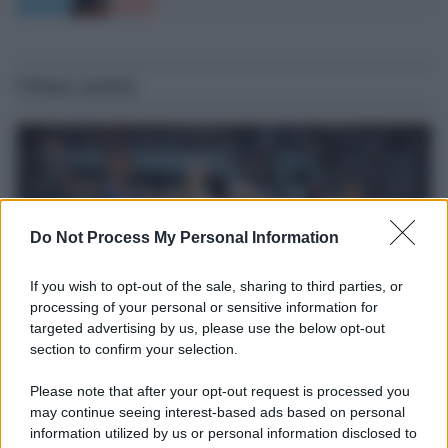
Ultime notizie
Do Not Process My Personal Information
If you wish to opt-out of the sale, sharing to third parties, or
processing of your personal or sensitive information for
targeted advertising by us, please use the below opt-out
section to confirm your selection.
Il ricordo /
Storia di Pietro Mennea, la Freccia del Sud più
Please note that after your opt-out request is processed you
veloce del mondo
may continue seeing interest-based ads based on personal
information utilized by us or personal information disclosed to
Ecco tutta la storia di Pietro Mennea, il più grande velocista