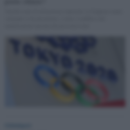
porte chiuse?
Tenendo conto di un'incertezza imperante, in Giappone stanno
valutando se far presenziare, o meno, il pubblico alla
manifestazione spostata alla prossima estate
Globalsport