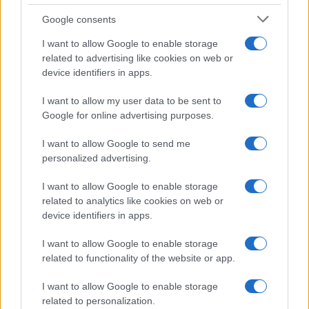
Google consents
I want to allow Google to enable storage
related to advertising like cookies on web or
device identifiers in apps.
I want to allow my user data to be sent to
Google for online advertising purposes.
Syndication
Culture
I want to allow Google to send me
Salute
Globalist
personalized advertising.
Megachip
Globalscience
I want to allow Google to enable storage
related to analytics like cookies on web or
GiULia
Globalsport
device identifiers in apps.
Prima Pagina
I want to allow Google to enable storage
related to functionality of the website or app.
I want to allow Google to enable storage
Giornale dello
Facebook
related to personalization.
Spettacolo