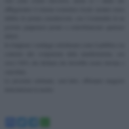
solo come evento televisivo, anche se i danni che
affliggeranno il sistema economico locale saranno senza
dubbio di portata considerevole, con l’eventualità di un
governo giapponese pronto a controbilanciare qualsiasi
deficit.
In Giappone i sondaggi sottolineano come il pubblico sia
contrario allo svolgimento della manifestazione, con
circa l’80% che dichiara che dovrebbe essere rinviata o
cancellata.
Le prossime settimane, senz’altro, offriranno maggiori
delucidazioni in merito.
Facebook
Twitter
Telegram
WhatsApp