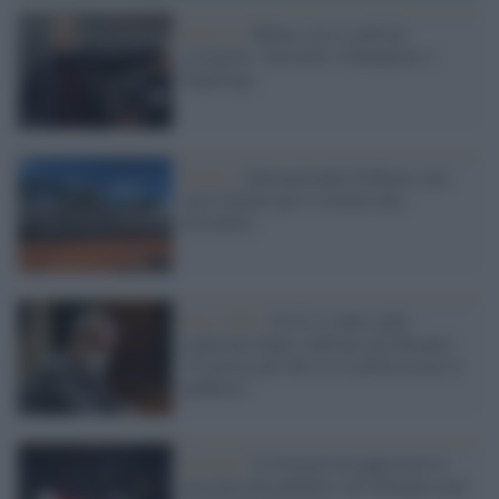
Serie A /
Milan, ecco i nodi da
sciogliere: Sassuolo, Champions e
Superlega
Tennis /
Internazionali di Roma, uno
spot italiano per il ritorno alla
normalità
Euro 2020 /
Il Cts è cauto sulla
riapertura degli stadi per gli Europei:
"E' presto per dire se ci potrà essere il
pubblico"
Europei /
Il Governo ha approvato la
presenza del pubblico all’Olimpico per