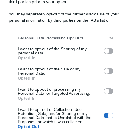
third parties prior to your opt-out.
europeo della storia. Fu per 17 ani primatista mondiale dei 200
metri
You may separately opt-out of the further disclosure of your
personal information by third parties on the IAB’s list of
Cinema /
Saturnia Film Festival 2024: una vetrina per i
downstream participants.
nuovi talenti
Personal Data Processing Opt Outs
This information may also be disclosed by us to third parties
on the IAB’s List of Downstream Participants that may further
I want to opt-out of the Sharing of my
disclose it to other third parties.
personal data.
Trattative /
Qualcosa inizia a muoversi anche in Serie A
Opted In
Please note that this website/app uses one or more Google
services and may gather and store information including but
I want to opt-out of the Sale of my
Personal Data.
not limited to your visit or usage behaviour. You may click to
Opted In
grant or deny consent to Google and its third-party tags to
use your data for below specified purposes in below Google
I want to opt-out of processing my
Brasile /
Ancelotti sarà il nuovo C.T. della Selecão dal 2024
consent section.
Personal Data for Targeted Advertising.
Opted In
I want to opt-out of Collection, Use,
Retention, Sale, and/or Sharing of my
Personal Data that Is Unrelated with the
Purposes for which it was collected.
Opted Out