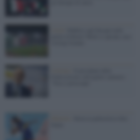
gli Europei di calcio
Covid /
Pubblico agli Europei nelle
partite di Roma? Molti ci sperano, ma i
virologi frenano
Ciclismo /
Il presidente della
Federciclismo sull'aspetto sanitario:
"Non ci preoccupa"
Pallavolo /
Morta la pallavolista Julia
Ituma