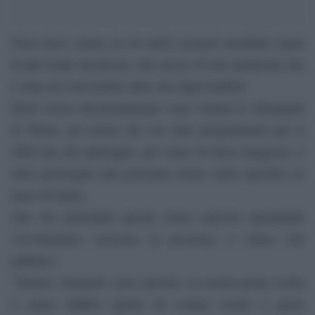
Sono mesi, ormai, in cui nello scenario mondiale regna
la più totale incertezza, alla mercé di una pandemia che
è stata ed è devastante oltre che imprevedibile.
Dello stesso disorientamento sono vittima le Olimpiadi
di Tokyo, un evento che era stato programmato per il
2020 ma che purtroppo, per cause di forza maggiore, è
stato posticipato alla prossima estate, nello specifico al
mese di luglio.
Uno dei principali quesiti senza risposta riguardanti
l’avvenimento concerne la presenza, o meno, del
pubblico.
“Stiamo valutando varie opzioni. La nostra prima scelta
è senza dubbio quella di evitare eventi a porte