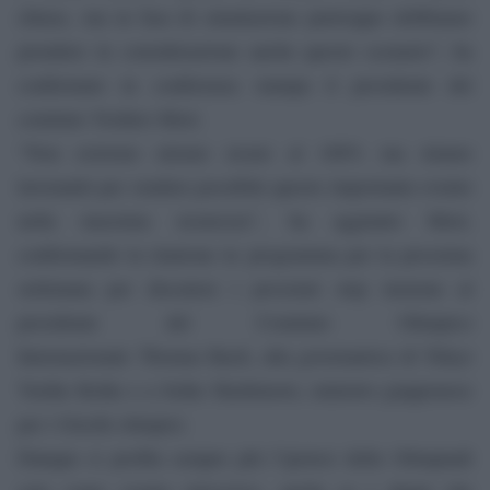
chiuse, ma in fase di simulazione purtroppo dobbiamo
prendere in considerazione anche questo scenario”, ha
confermato in conferenza stampa il presidente del
comitato Yoshiro Mori.
“Non esistono misure sicure al 100% ma stiamo
lavorando per rendere possibile questo importante evento
nella massima sicurezza”, ha aggiunto Mori,
confermando la riunione in programma per la prossima
settimana per discutere i prossimi step insieme al
presidente del Comitato Olimpico
Internazionale Thomas Bach, alla governatrice di Tokyo
Yuriko Koike e a Seiko Hashimoto, ministro giapponese
per i Giochi olimpici.
Dunque si profila sempre più l’ipotesi delle Olimpiadi