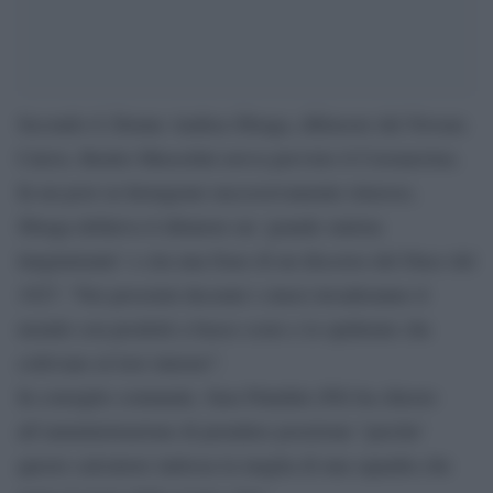
Secondo il 28enne Andrea Sbraga, difensore del Novara
Calcio, Benito Mussolini aveva previsto il Coronavirus.
In un post su Instagram successivamente rimosso,
Sbraga definiva il dittatore un ‘grande statista
lungimirante’ e cita una frase di un discorso del Duce del
1927: “Nei prossimi decenni i cinesi invaderanno il
mondo con prodotti a basso costo e le epidemie che
coltivano al loro interno”.
In consiglio comunale, Sara Paladini (Pd) ha chiesto
all’amministrazione di prendere posizione “perche’
questo calciatore indossa la maglia di una squadra che