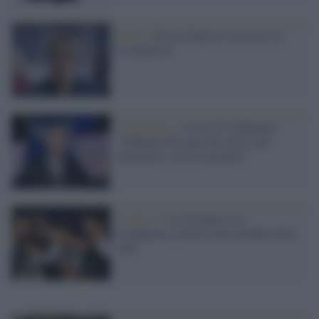
Roma /
Nicolò Zaniolo è positivo al
Coronavirus
Coronavirus /
Covid-19, Infantino:
"Abbiamo bisogno del calcio per
mantenere viva la speranza"
Covid-19 /
La Juventus è in
isolamento: positivi due membri dello
staff