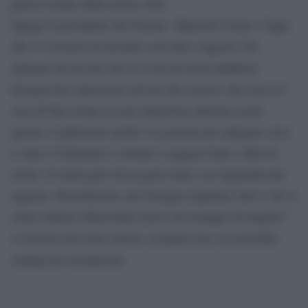
porta il nome della nostra citta’.
Spiega il presidente del Novara Marcello Cianci “Oggi
alle 13 avremo un incontro con tutti i ragazzi. Per
spiegare da un lato che se si ha un ruolo pubblico
bisogna fare attenzione all’uso dei social e che non è il
caso di fare ironia su una situazione delicata come
questa. Coglieremo anche l’occasione per spiegare cosa
è stato il Ventennio e invitare a leggere bene i libri di
storia. Si tratta però di un gesto fatto con ingenuità dal
ragazzo. Ricorderemo che bisogna rispettare tutti e che il
citato statista (Mussolini) non è un esempio di rispetto”
A Novara ieri sono emersi, al primo test, tre possibili
contagi da coronavirus.