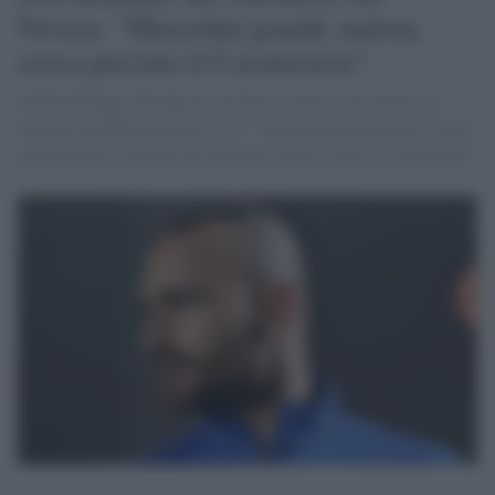
Novara: "Mussolini grande statista,
aveva previsto il Coronavirus"
Andrea Sbraga, 28 anni, ha scritto un post in cui citava un
discorso di Mussolini del 1927: "Nei prossimi decenni i cinesi
invaderanno il mondo con prodotti a basso costo e le epidemie"