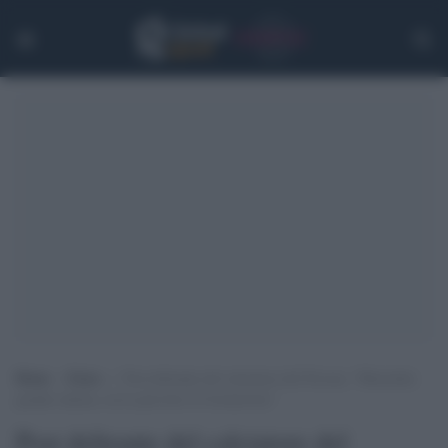
Home
>
Extra
>
Post delirante del calciatore del Novara: “Mussolini
grande statista, aveva previsto il Coronavirus”
Post delirante del calciatore del