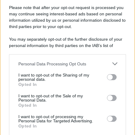
Il ricordo /
Storia di Pietro Mennea, la Freccia del Sud più
Please note that after your opt-out request is processed you
veloce del mondo
may continue seeing interest-based ads based on personal
information utilized by us or personal information disclosed to
Ecco tutta la storia di Pietro Mennea, il più grande velocista
third parties prior to your opt-out.
europeo della storia. Fu per 17 ani primatista mondiale dei 200
metri
You may separately opt-out of the further disclosure of your
personal information by third parties on the IAB’s list of
Cinema /
Saturnia Film Festival 2024: una vetrina per i
downstream participants.
nuovi talenti
Personal Data Processing Opt Outs
This information may also be disclosed by us to third parties
on the IAB’s List of Downstream Participants that may further
I want to opt-out of the Sharing of my
disclose it to other third parties.
personal data.
Trattative /
Qualcosa inizia a muoversi anche in Serie A
Opted In
Please note that this website/app uses one or more Google
services and may gather and store information including but
I want to opt-out of the Sale of my
Personal Data.
not limited to your visit or usage behaviour. You may click to
Opted In
grant or deny consent to Google and its third-party tags to
use your data for below specified purposes in below Google
I want to opt-out of processing my
Brasile /
Ancelotti sarà il nuovo C.T. della Selecão dal 2024
consent section.
Personal Data for Targeted Advertising.
Opted In