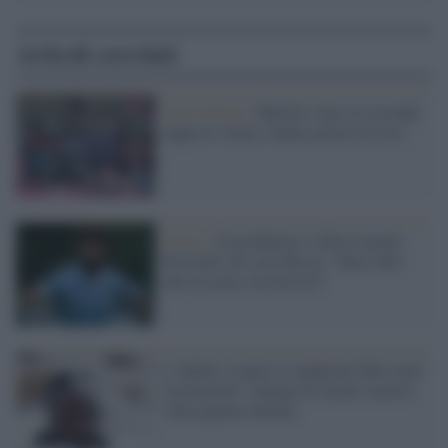
Articoli correlati
Giro d'Italia /
Merlier vince la seconda
tappa in volata, Ganna ancora in rosa
Ultras /
Il produttore e tifoso laziale
Pecorelli sul caso Hysaj: "Falso dire
che la Lazio sia fascista"
L'Adidas sceglie il campione Nba come
testimonial: valanga di insulti razzisti
sulla pagina italiana