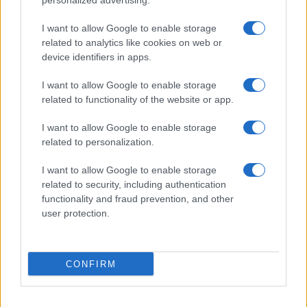
personalized advertising.
Megachip
Globalscience
I want to allow Google to enable storage
related to analytics like cookies on web or
GiULia
Globalsport
device identifiers in apps.
Prima Pagina
I want to allow Google to enable storage
related to functionality of the website or app.
I want to allow Google to enable storage
Giornale dello
Facebook
related to personalization.
Spettacolo
Twitter
I want to allow Google to enable storage
Wondernet
related to security, including authentication
Cookie Policy
functionality and fraud prevention, and other
Giuliana Sgrena
user protection.
Preferenze Privacy
CONFIRM
©2020 Globalsport • All right reserved.