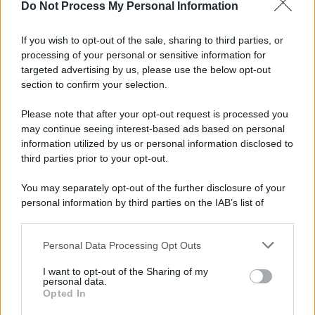
Do Not Process My Personal Information
If you wish to opt-out of the sale, sharing to third parties, or
processing of your personal or sensitive information for
targeted advertising by us, please use the below opt-out
section to confirm your selection.
Il ricordo /
Storia di Pietro Mennea, la Freccia del Sud più
Please note that after your opt-out request is processed you
veloce del mondo
may continue seeing interest-based ads based on personal
information utilized by us or personal information disclosed to
Ecco tutta la storia di Pietro Mennea, il più grande velocista
third parties prior to your opt-out.
europeo della storia. Fu per 17 ani primatista mondiale dei 200
metri
You may separately opt-out of the further disclosure of your
personal information by third parties on the IAB’s list of
Cinema /
Saturnia Film Festival 2024: una vetrina per i
downstream participants.
nuovi talenti
Personal Data Processing Opt Outs
This information may also be disclosed by us to third parties
on the IAB’s List of Downstream Participants that may further
I want to opt-out of the Sharing of my
disclose it to other third parties.
personal data.
Trattative /
Qualcosa inizia a muoversi anche in Serie A
Opted In
Please note that this website/app uses one or more Google