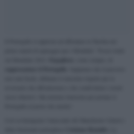
Il Portogallo si appresta ad affrontare la Turchia nel
primo match di spareggio per i Mondiali: “Focus totale
Orgoglioso
sul Mondiale 2022.
, come sempre, di
rappresentare il Portogallo
. Sappiamo che il percorso
non sarà facile, abbiamo il massimo rispetto per le
avversarie che affronteremo e che condividono i nostri
stessi obiettivi. Ma insieme lotteremo per portare il
Portogallo al posto che merita”.
Così su Instagram l’attaccante del Manchester United e
Cristiano Ronaldo
della Nazionale portoghese
. La