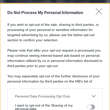
Do Not Process My Personal Information
If you wish to opt-out of the sale, sharing to third parties, or
processing of your personal or sensitive information for
targeted advertising by us, please use the below opt-out
section to confirm your selection.
Il ricordo /
Storia di Pietro Mennea, la Freccia del Sud più
Please note that after your opt-out request is processed you
veloce del mondo
may continue seeing interest-based ads based on personal
information utilized by us or personal information disclosed to
Ecco tutta la storia di Pietro Mennea, il più grande velocista
third parties prior to your opt-out.
europeo della storia. Fu per 17 ani primatista mondiale dei 200
metri
You may separately opt-out of the further disclosure of your
personal information by third parties on the IAB’s list of
Cinema /
Saturnia Film Festival 2024: una vetrina per i
downstream participants.
nuovi talenti
Personal Data Processing Opt Outs
This information may also be disclosed by us to third parties
on the IAB’s List of Downstream Participants that may further
I want to opt-out of the Sharing of my
disclose it to other third parties.
personal data.