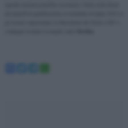
squadra lusitana potrebbe incontrare l’Italia nella finale
del playoff di qualificazione al mondiale di Qatar 2022 se
gli azzurri supereranno la Macedonia del Nord e CR7 e
Turchia.
compagni avranno la meglio sulla
Facebook
Twitter
Telegram
WhatsApp