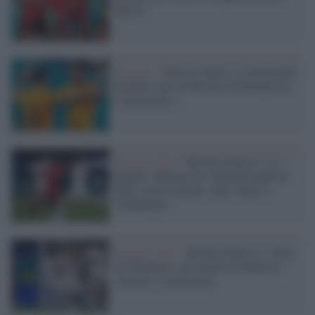
diretta
Europei /
Vince il Galles 2-0 trascinato
da Bale e per la Turchia l'eliminazione
è ad un passo
Europei 2021 /
Turchia-Italia 0-3, le
pagelle: Spinazzola e Berardi padroni
delle corsie laterali, male Yazici e
Calhanoglu
Europei 2021 /
Turchia-Italia 0-3, festa
all'Olimpico: gli azzurri di Mancini
vincono e convincono