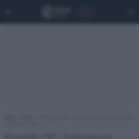
Home
>
Calcio
>
Portogallo, CR7: “Lotteremo per portare la nazionale
al posto che merita”
Portogallo, CR7: "Lotteremo per