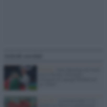
Articoli correlati
Mondiali /
Italia-Macedonia del Nord e
una tra Turchia e Portogallo:
sorteggiati gli spareggi Mondiali per
gli Azzurri
Euro 2021 /
La Svizzera batte 3-1 la
Turchia ma fallisce la qualificazione