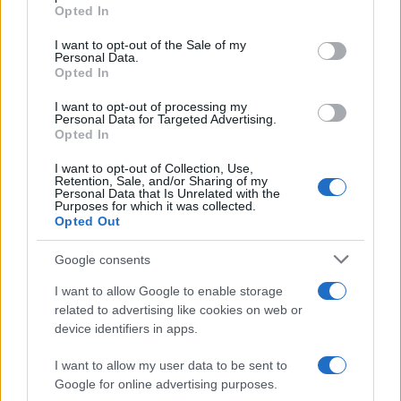
Trattative /
Qualcosa inizia a muoversi anche in Serie A
Opted In
Please note that this website/app uses one or more Google
services and may gather and store information including but
I want to opt-out of the Sale of my
Personal Data.
not limited to your visit or usage behaviour. You may click to
Opted In
grant or deny consent to Google and its third-party tags to
use your data for below specified purposes in below Google
I want to opt-out of processing my
Brasile /
Ancelotti sarà il nuovo C.T. della Selecão dal 2024
consent section.
Personal Data for Targeted Advertising.
Opted In
I want to opt-out of Collection, Use,
Retention, Sale, and/or Sharing of my
Personal Data that Is Unrelated with the
Purposes for which it was collected.
Opted Out
Google consents
I want to allow Google to enable storage
related to advertising like cookies on web or
device identifiers in apps.
I want to allow my user data to be sent to
Google for online advertising purposes.
Syndication
Culture