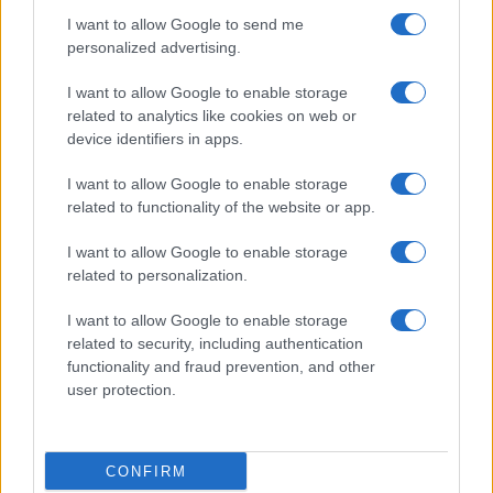
I want to allow Google to send me
Salute
Globalist
personalized advertising.
Megachip
Globalscience
I want to allow Google to enable storage
related to analytics like cookies on web or
GiULia
Globalsport
device identifiers in apps.
Prima Pagina
I want to allow Google to enable storage
related to functionality of the website or app.
I want to allow Google to enable storage
Giornale dello
Facebook
related to personalization.
Spettacolo
Twitter
I want to allow Google to enable storage
Wondernet
related to security, including authentication
Cookie Policy
functionality and fraud prevention, and other
Giuliana Sgrena
user protection.
Preferenze Privacy
CONFIRM