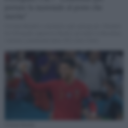
portare la nazionale al posto che
merita"
Cristiano Ronaldo è concentrato sugli spareggi per i Mondiali.
Se il Portogallo supererà la Turchia e gli azzurri la Macedonia,
i lusitani si giocheranno Qatar 2022 contro l'Italia
Cristiano Ronaldo