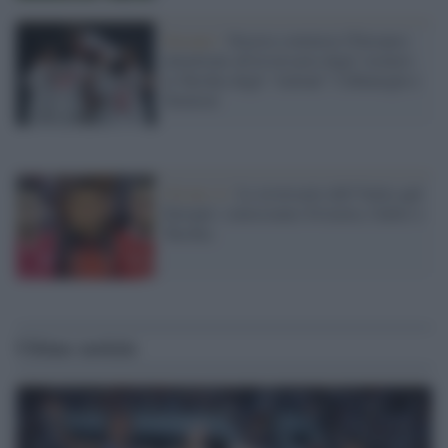
Europei /
Stasera comincia l'Europeo:
attenzione all'avversaria degli Azzurri,
la Turchia degli "italiani" Calhanoglu e
Demiral
Girone A /
Le avversarie dell’Italia agli
Europei: conosciamo Svizzera, Galles e
Turchia
Ultime notizie