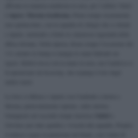
affronta in maniera maldestra in area, per l’arbitro Valeri
rigore: Morata trasforma.
è
Primo tempo sicuramente
non spettacolare, con la squadra di Allegri che si chiude
e riparte, mettendo a frutto le clamorose ingenuità della
difesa doriana. Nella ripresa, Kean sciupa l’occasione del
3-0, mentre la Samp si mangia le mani fallendo un
rigore. Rabiot tocca con la mano in area, ma Candreva si
fa ipnotizzare da Scszesny, che respinge il tiro dagli
undici metri.
La Juve si difense e riparte con Cuadrado a destra e
Morata, particolarmente ispirato, sulla sinistra.
Sabiri
Giampaolo nel secondo tempo inserisce
e
Giovinco per dare qualità e vivacità alla squadra. Proprio
il tedesco segna su punizione nel finale, con l’aiuto di