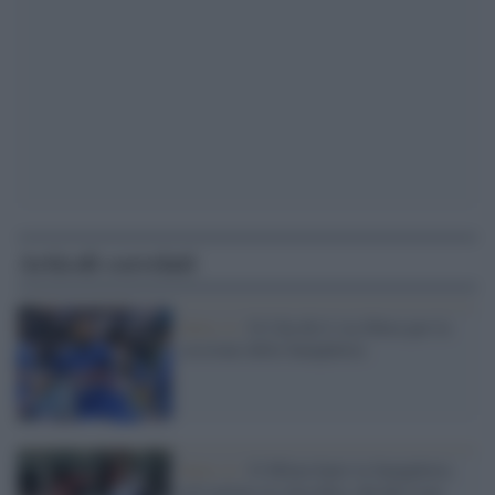
Articoli correlati
Serie A /
Il Cda dà il via libera per la
cessione della Sampdoria
Serie A /
Il Milan batte la Sampdoria
ed è primo in classifica, decide Leao