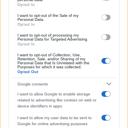
Trattative /
Qualcosa inizia a muoversi anche in Serie A
Opted In
Please note that this website/app uses one or more Google
services and may gather and store information including but
I want to opt-out of the Sale of my
Personal Data.
not limited to your visit or usage behaviour. You may click to
Opted In
grant or deny consent to Google and its third-party tags to
use your data for below specified purposes in below Google
I want to opt-out of processing my
Brasile /
Ancelotti sarà il nuovo C.T. della Selecão dal 2024
consent section.
Personal Data for Targeted Advertising.
Opted In
I want to opt-out of Collection, Use,
Retention, Sale, and/or Sharing of my
Personal Data that Is Unrelated with the
Purposes for which it was collected.
Opted Out
Google consents
I want to allow Google to enable storage
related to advertising like cookies on web or
device identifiers in apps.
I want to allow my user data to be sent to
Google for online advertising purposes.
Syndication
Culture