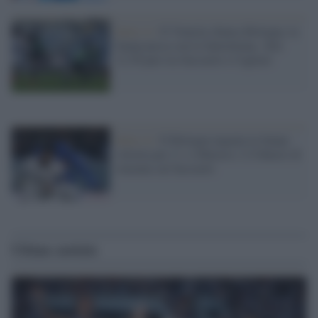
Serie A /
Il Venezia sbanca Bologna, la
Samp passa con la Salernitana. Alle
12.30 pari tra Sassuolo e Cagliari
Serie A /
Il Bologna inguaia la Samp:
vittoria per 2-1 a Marassi. L'Udinese di
rimonta sul Sassuolo
Ultime notizie