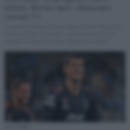
intensa. Morata super, i bianconeri
vincono 3-1
La squadra di Allegri sfrutta al meglio gli errori difensivi dei
doriani. L'autogol di Yoshida e il rigore causato da Colley
spianano la strada alla Juventus. Doppietta per Morata
Alvaro Morata