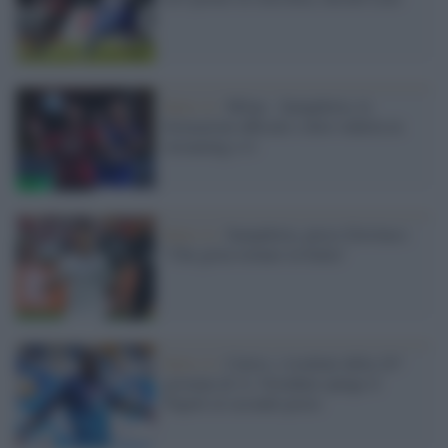
Serie A /
Milan - Sampdoria, le
formazioni ufficiali e dove vederla in
streaming e tv
Serie A /
Sampdoria, preso Giovinco:
"Che gioia tornare in Italia"
Serie A /
Calcio, i risultati della 24^
giornata di A: Osimhen spinge il
Napoli al secondo posto