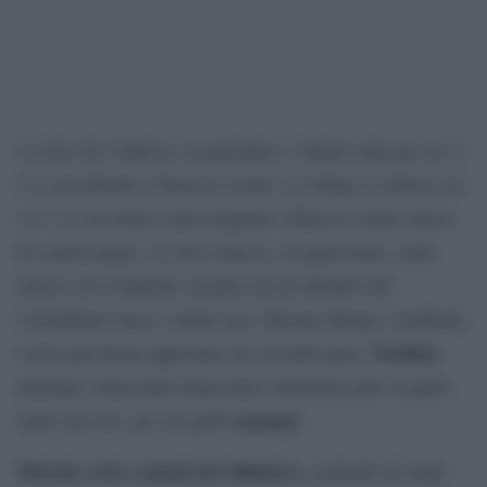
La Juve ha Vlahovic in panchina e Allegri opta per un 4-
4-2 con Morata e Kean in avanti. La Samp si schiera col
4-3-1-2 con Sensi sulla trequarti e Rincon vertice basso
di centrocampo. La Juve attacca, in particolare, sulla
destra con Cuadrado: proprio da un affondo del
colombiano nasce i primo gol. Morata allarga, Cuadrado
Yoshida
crossa per Kean appostato sul secondo palo,
anticipa l’attaccante bianconero mettendo però la palla
autogol.
nella sua rete, per un goffo
Morata veste i panni del rifinitore,
godendo di ampi