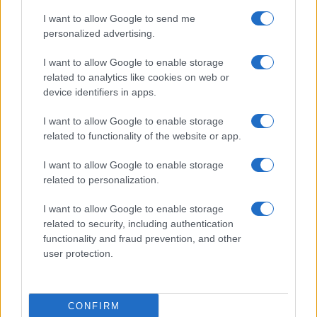
I want to allow Google to send me
Salute
Globalist
personalized advertising.
Megachip
Globalscience
I want to allow Google to enable storage
related to analytics like cookies on web or
GiULia
Globalsport
device identifiers in apps.
Prima Pagina
I want to allow Google to enable storage
related to functionality of the website or app.
I want to allow Google to enable storage
Giornale dello
Facebook
related to personalization.
Spettacolo
Twitter
I want to allow Google to enable storage
Wondernet
related to security, including authentication
Cookie Policy
functionality and fraud prevention, and other
Giuliana Sgrena
user protection.
Preferenze Privacy
CONFIRM