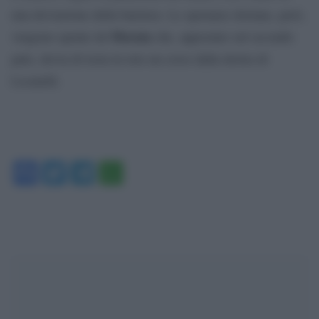
una deviazione della barriera. Le speranze doriane, però,
Morata
vengono spente da
che, appostato sul secondo
palo, devia di testa in rete un cross dalla destra di
Locatelli.
Facebook
Twitter
Telegram
WhatsApp