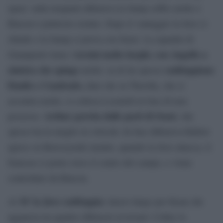
spazi: sulla trequarti difensiva la Samp soffre molto e
Rincon è piuttosto isolato. Dopo il vantaggio la Juve si
chiude e la Samp ci prova con Sensi. La squadra di
terzini molto larghi, con Augello a
Giampaolo tiene i
sinistra che spinge
raddoppiano
molto: su di lui spesso
Danilo e Cuadrado,
dato che su Thorsby, che si
accentra molto, si colloca Locatelli in fase di non
Arthur gravita dalle parti di Sensi
possesso.
, che
spesso ha la meglio in velocità. In fase difensiva Rabiot
agisce su Bereszynski mentre, quando la Juve attacca, il
francese si porta verso il centro del campo, e viene
controllato da Rincon.
34′ la Juve raddoppia:
Al
lancio lungo per Kean che
aggancia tra quattro difensori avversari: Colley lo