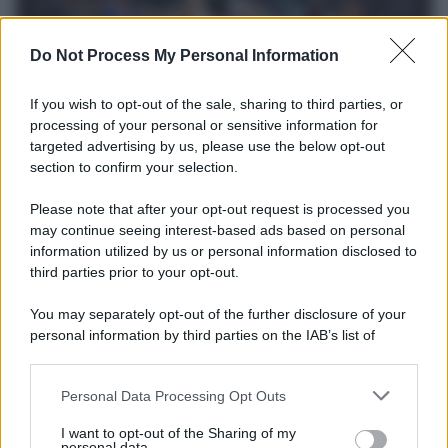
Do Not Process My Personal Information
If you wish to opt-out of the sale, sharing to third parties, or
processing of your personal or sensitive information for
targeted advertising by us, please use the below opt-out
section to confirm your selection.
Il ricordo /
Storia di Pietro Mennea, la Freccia del Sud più
Please note that after your opt-out request is processed you
veloce del mondo
may continue seeing interest-based ads based on personal
information utilized by us or personal information disclosed to
Ecco tutta la storia di Pietro Mennea, il più grande velocista
third parties prior to your opt-out.
europeo della storia. Fu per 17 ani primatista mondiale dei 200
metri
You may separately opt-out of the further disclosure of your
personal information by third parties on the IAB’s list of
Cinema /
Saturnia Film Festival 2024: una vetrina per i
downstream participants.
nuovi talenti
Personal Data Processing Opt Outs
This information may also be disclosed by us to third parties
on the IAB’s List of Downstream Participants that may further
I want to opt-out of the Sharing of my
disclose it to other third parties.
personal data.