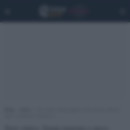
Home
>
Calcio
>
Juve cinica, Samp ingenua e poco intensa. Morata
super, i bianconeri vincono 3-1
Juve cinica, Samp ingenua e poco