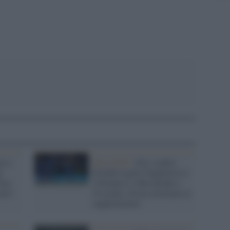
a e
Euro 2020 /
Allo scadere
o
Dovbyk regala l'Inghilterra e
Non
l'Olimpico a Shevchenko e
into"
l'Ucraina, Svezia eliminata ai
supplementari