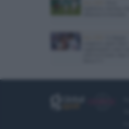
Euro 2020 /
Festa
Inghilterra, Sterling e 
abbattono la Germania
Euro 2020 /
La Spagna
conquista i quarti dopo 
supplementari contro u
rediviva Croazia: dopo 
finisce 5-3
Fa
Tw
Co