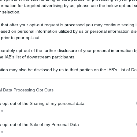
formation for targeted advertising by us, please use the below opt-out s
 selection.
 that after your opt-out request is processed you may continue seeing i
ased on personal information utilized by us or personal information dis
 prior to your opt-out.
rately opt-out of the further disclosure of your personal information by
uesti Europei 2020, 5 italiani a comporre questo
he IAB’s list of downstream participants.
tion may also be disclosed by us to third parties on the IAB’s List of 
atore del Torneo, premiato da Ceferin subito dopo
 that may further disclose it to other third parties.
 that this website/app uses one or more Google services and may gath
l Data Processing Opt Outs
including but not limited to your visit or usage behaviour. You may click 
i grandi parate durante l’arco di tutto il torneo,
 to Google and its third-party tags to use your data for below specifi
o opt-out of the Sharing of my personal data.
ella semifinale contro la Spagna e nella finale
ogle consent section.
In
o opt-out of the Sale of my Personal Data.
nglesi e due italiani: Walker e Maguire,
In
adra di Southgate per arrivare in finale.