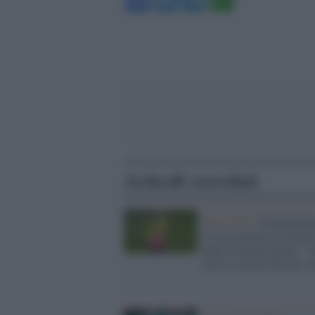
Articoli correlati
Euro 2020 /
Donnarumm
la sua reazione in ritard
dopo il rigore parato: "
mi ero accorto di aver v