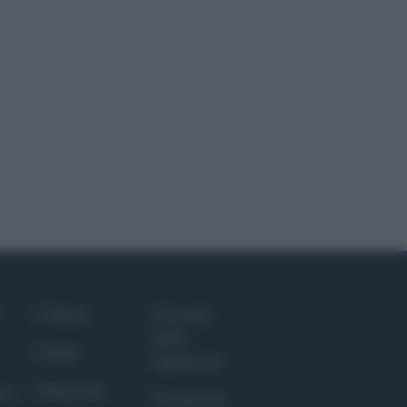
Culture
Giornale
dello
Salute
Spettacolo
Megachip
nce
Wondernet