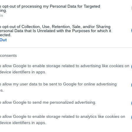
to opt-out of processing my Personal Data for Targeted
cci, entrambi premiati con il trofeo di migliore
ing.
In
zzola 2 e Bonucci 1).
sorpresa Hojbjerg della Danimarca, Pedri della
o opt-out of Collection, Use, Retention, Sale, and/or Sharing
ersonal Data that Is Unrelated with the Purposes for which it
lected.
Out
nato europeo, è arrivato fino alle semifinali con
Ulti
tore della rete che ha portato i danesi ai
consents
o allow Google to enable storage related to advertising like cookies on
evice identifiers in apps.
rique, ha dimostrato di essere un giocatore molto
ccare le partite con la sua velocità e inventiva.
o allow my user data to be sent to Google for online advertising
s.
i più aggettivi: metronomo di Chelsea (vincitore
zionale italiana (vincitrice dell’Europeo),
to allow Google to send me personalized advertising.
da.
o allow Google to enable storage related to analytics like cookies on
 Chiesa per l’Italia, Romelu Lukaku per il
evice identifiers in apps.
Il ri
Frecc
r l’Inghilterra.