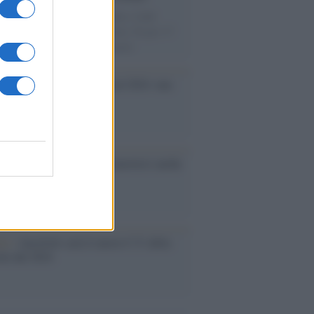
utta la storia di Pietro Mennea, il più
e velocista europeo della storia. Fu per 17
rimatista mondiale dei 200 metri
ma /
Saturnia Film Festival 2024: una
na per i nuovi talenti
ative /
Qualcosa inizia a muoversi anche
rie A
le /
Ancelotti sarà il nuovo C.T. della
ão dal 2024