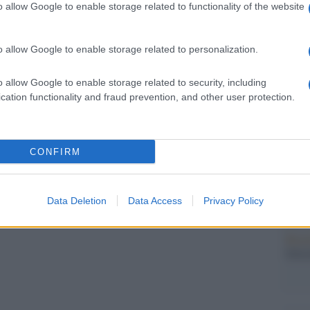
o allow Google to enable storage related to functionality of the website
Ecco t
o in sordina, ma con il passare delle partite si è
grand
 la sua velocità e tecnica.
ani p
o allow Google to enable storage related to personalization.
esa, con tante grandi giocate e reti segnate, è
Cine
o allow Google to enable storage related to security, including
 questa Inghilterra.
vetri
cation functionality and fraud prevention, and other user protection.
 è Romelu Lukaku, calciatore belga autore di
 campionato europeo.
due top scorer del torneo Shick e Ronaldo,
CONFIRM
Tratt
esclusione di Chiellini, che nonostante
in Se
re un maestro della fase difensiva; si aggiunge
Data Deletion
Data Access
Privacy Policy
Brasi
Selec
pp