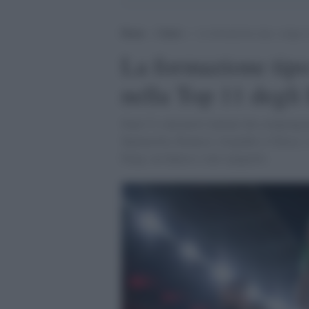
Home
>
Calcio
>
La formazione tipo: cinque s
La formazione tipo:
nella Top 11 degli
Sono 5 i calciatori italiani che compong
Spinazzola, Bonucci, Jorginho e Chiesa. 
belga, un danese e uno spagnolo.