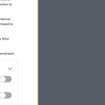
ection to
nterest-
closed to
 third
Downstream
er and store
to grant or
ed purposes