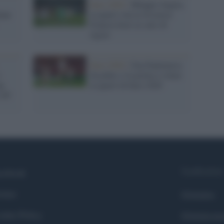
Euro 2020 /
Mbappé sbaglia,
Kane
ai quarti vola la Svizzera:
Francia fuori ai calci di
rigore
Euro 2020 /
Una Danimarca
i
da poker, è la prima a volare
na
ai quarti di Euro 2020
120'
Syndication
cebook
itter
Globalist
okie Policy
Globalscie