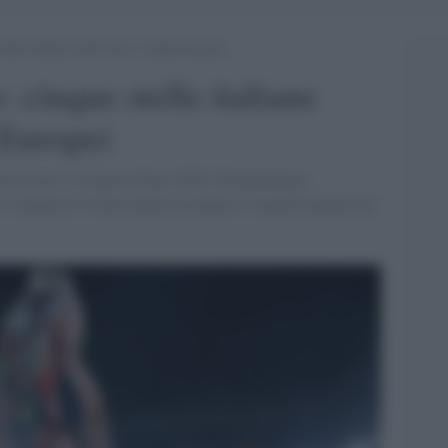
telle italiane nella Top 11 degli Europei
 cinque stelle italiane
 Europei
ono la top 11 di questi Euro 2020: Donnarumma,
A comporre il team anche tre inglese e rispettivamente un