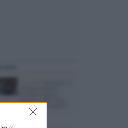
i anche
Euro 2020 /
Pareggiano 2-2
Portogallo-Francia e
Germania-Ungheria:
tedeschi e galletti dentro.
Portogallo tra le migliori
terze
sonal or