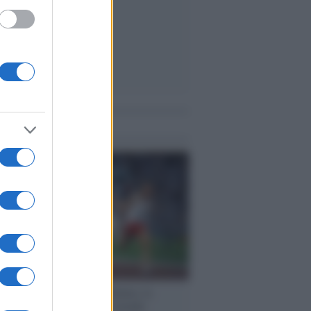
me notizie
cordo /
Storia di Pietro Mennea, la
ia del Sud più veloce del mondo