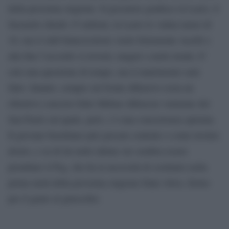
della prossima stagione. Il giocatore gradisce la Lazio, il
Sassuolo chiede 15 milioni, la Lazio lo valuta meno di
10, ma il club biancoceleste vuole fortemente Acerbi e
alla fine l’accordo si troverà, magari a metà strada. E’
solo una questione di tempo, ma il matrimonio sarà
fatto. Intanto, sempre sul fronte difensivo resta un
obiettivo concreto Eder Militao difensore ventenne del
San Paolo sul quale, però, c’è una concorrenza spietata.
Il giovane brasiliano può giocare centrale o come terzino
destro, e su di lui nelle ultime ore sembra essere
piombato il Psg, che ha la necessità di sostituire nella
prima metà della prossima stagione Dani Alves, fermo
per il guaio al ginocchio.