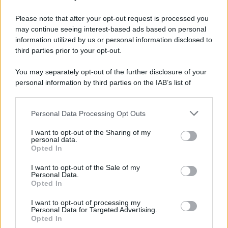
Il ricordo /
Storia di Pietro Mennea, la Freccia del Sud più
Please note that after your opt-out request is processed you
veloce del mondo
may continue seeing interest-based ads based on personal
information utilized by us or personal information disclosed to
Ecco tutta la storia di Pietro Mennea, il più grande velocista
third parties prior to your opt-out.
europeo della storia. Fu per 17 ani primatista mondiale dei 200
metri
You may separately opt-out of the further disclosure of your
personal information by third parties on the IAB’s list of
Cinema /
Saturnia Film Festival 2024: una vetrina per i
downstream participants.
nuovi talenti
Personal Data Processing Opt Outs
This information may also be disclosed by us to third parties
on the IAB’s List of Downstream Participants that may further
I want to opt-out of the Sharing of my
disclose it to other third parties.
personal data.
Trattative /
Qualcosa inizia a muoversi anche in Serie A
Opted In
Please note that this website/app uses one or more Google
services and may gather and store information including but
I want to opt-out of the Sale of my
Personal Data.
not limited to your visit or usage behaviour. You may click to
Opted In
grant or deny consent to Google and its third-party tags to
use your data for below specified purposes in below Google
I want to opt-out of processing my
Brasile /
Ancelotti sarà il nuovo C.T. della Selecão dal 2024
consent section.
Personal Data for Targeted Advertising.
Opted In