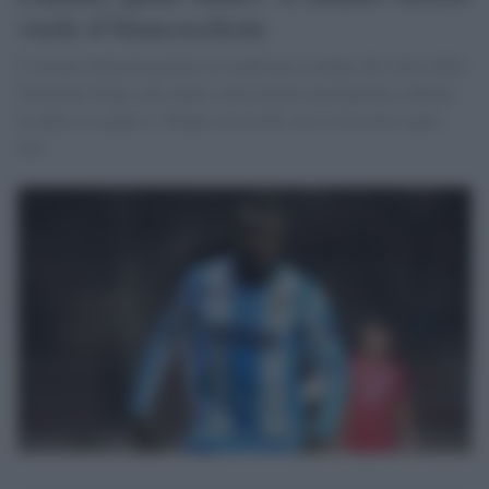
vuole il biancoceleste
L'esterno belga ha parlato in conferenza stampa dal ritiro della
Nazionale belga, glissando sulla propria permanenza a Roma.
In difesa si punta il 30enne neroverde, ma il Sassuolo spara
alto