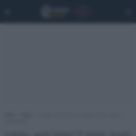
Home
>
Calcio
>
Lukaku, quale futuro? E intanto Acerbi vuole il
biancoceleste
Lukaku, quale futuro? E intanto Acerbi