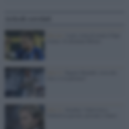
Articoli correlati
Mercato /
Lazio, torna di moda il Papu
Gomez. Si allontana Militao
Serie A /
Bagarre Ronaldo: resta alla
Juve o è in partenza?
Serie A /
Juventus: l'intervista a
Nedved tra passato, presente e futuro