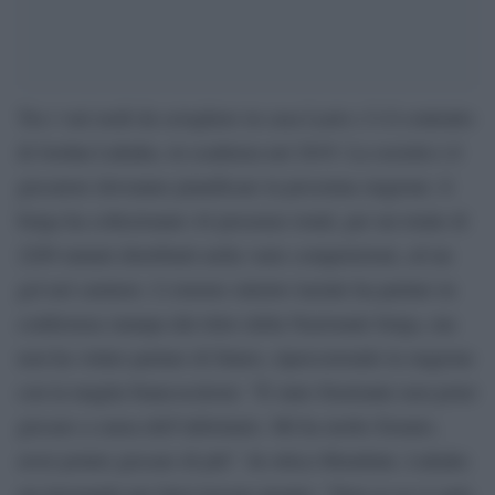
Tra i vari nodi da sciogliere in casa Lazio c’è il contratto
di Jordan Lukaku, in scadenza nel 2019. La società e il
giocatore dovranno pianificare la prossima stagione: il
belga ha collezionato 44 presenze totali, per un totale di
2209 minuti distribuiti nella varie competizioni, ed un
gol nel carniere. L’esterno sinistro laziale ha parlato in
conferenza stampa dal ritiro della Nazionale belga, ma
non ha voluto parlare di futuro, ripercorrendo la stagione
con la maglia biancoceleste: “È stato frustrante non poter
giocare a causa dell’infortunio. Mi ha molto frenato,
avrei potuto giocare di più”. In ottica Mondiale, Lukaku
sta lavorando per farsi trovare pronto: “Non so se ci sarò,