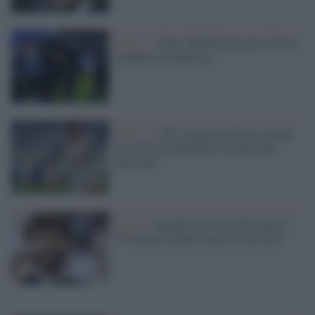
Serie A /
Inter, fibrillazione per la festa
scudetto di domenica
Serie A /
CR7, mamma Dolores tuona:
“Convincerò Ronaldo a tornare allo
Sporting”
Calcio /
Agnelli sul calcio del futuro:
"Il mondo cambia, spazio ai giovani"