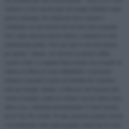
vedremo se farò ancora parte del gruppo definitivo dopo
questa settimana. Per migliorare devo curarmi è
continuare con gli esercizi che mi sono stati assegnati.
Non voglio sprecare questa chance, continuerò la mia
riabilitazione prima. Non sarei qui se non fossi pronto
per questo”. Intanto, sul mercato in entrata l’affare
Acerbi si farà. La squadra biancoceleste sta cercando un
rinforzo in difesa di sicura affidabilità e il giocatore
milanese risponde in pieno all’identikit del calciatore
utile per Inzaghi. Intanto, il difensore del Sassuolo può
vestire al meglio i panni di centrale staccato dietro nella
difesa a tre, colmando potenzialmente il vuoto lasciato
da de Vrij. Poi Acerbi, 30 anni, possiede garanzie fisiche
e di rendimento sulle quali poggiare solide basi in vista