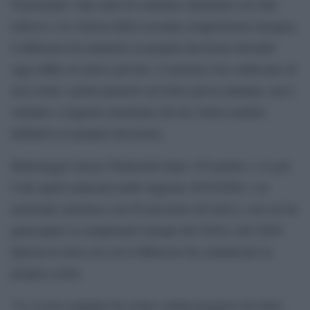
Nonostante i due anni di contratto rimanenti col club
tedesco e la vittoria della seconda competizione europea,
il difensore ha maturato la propria decisione dicendo
oggi addio al calcio giocato. L’austriaco ha confessato di
aver avuto i primi pensieri sul ritiro già in autunno, ma è
soltanto a stagione terminata che ha voluto rendere
definitiva la propria decisione;
Hinteregger lascia l’Eintracht dopo 129 partite e 14 gol,
9 dei quali realizzati nella stagione 2019/2020, e la
nazionale austriaca con 64 presenze all’attivo, con cui ha
partecipato ai campionati europei del 2016 e del 2020.
Questa la nota con cui il difensore ha comunicato la
propria scelta:
“Lo scorso autunno ho avuto i primi pensieri sul ritiro.