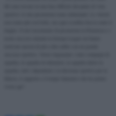
Mi sono trovato in una fase difficile dal punto di vista
sportivo: le mie prestazioni erano altalenanti. Le vittorie
non erano più così belle, ma ogni sconfitta faceva male il
doppio. Il mio incremento di prestazioni in Primavera e i
nostri successi ottenuti in Europa League mi hanno
motivato ancora di più a dire addio con un grande
successo sportivo. Vorrei ringraziare i miei compagni di
squadra, la squadra di allenatori, la squadra dietro la
squadra, tutti i dipendenti e la direzione sportiva per la
fiducia, il supporto e il tempo fantastico che ho potuto
vivere qui”.