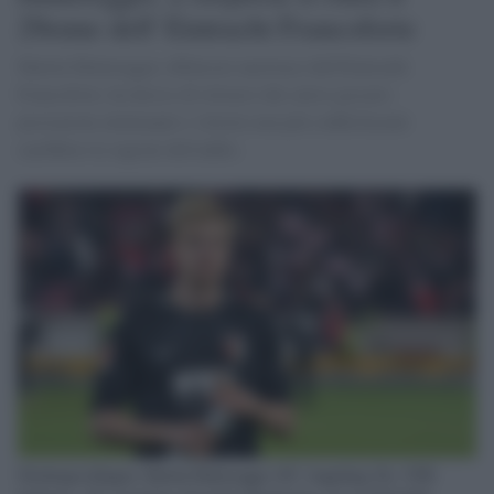
29enne dell' Eintracht Francoforte
Martin Hinteregger, difensore austriaco dell'Eintracht
Francoforte, ha deciso di ritirarsi dal calcio giocato:
prestazioni altalenanti e vittorie non più soddisfacenti
sarebbero le ragioni dell'addio.
Niedergeschlagen, Martin Hinteregger (FC Augsburg 36), VFB