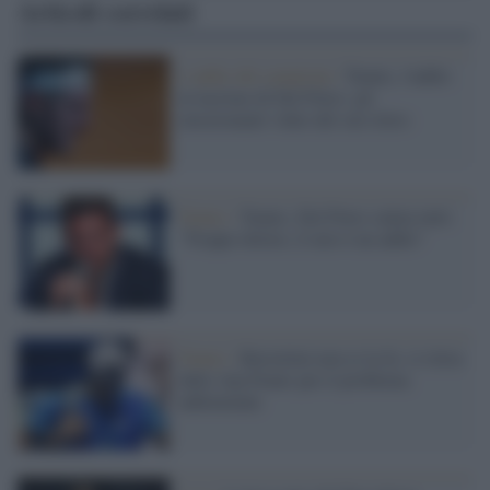
Articoli correlati
L'addio del campione /
Tennis, l'addio
in lacrime di Del Potro: gli
emozionanti video del suo ritiro
Tennis /
Tennis, Del Potro saluta tutti:
"Troppo dolore, il mio è un addio"
Tennis /
Berrettini non ce la fa: si ritira
dalle Atp Finals per il problema
addominale