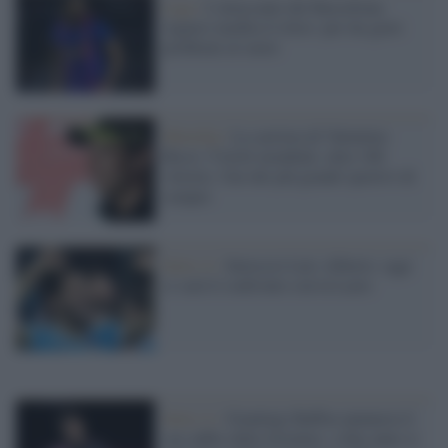
Liga /
L'attaccante del Barcellona
Aguero medita il ritiro: per lui gravi
problemi al cuore
MotoGp /
La carriera di Valentino
Rossi: 9 titoli mondiali, oltre 100
vittorie. Uno dei più grandi sportivi di
sempre
Serie A /
Intreccio Luis Alberto: oggi
ci sarà il confronto con la Lazio
Serie A /
Gianluigi Buffon annuncia il
suo addio dalla Juventus: a fine anno si