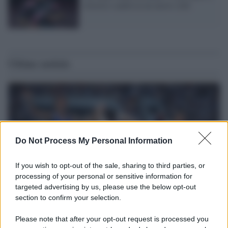
ritirerà o andrà in un nuovo club
Ultime notizie
Do Not Process My Personal Information
If you wish to opt-out of the sale, sharing to third parties, or
processing of your personal or sensitive information for
targeted advertising by us, please use the below opt-out
section to confirm your selection.
Il ricordo /
Storia di Pietro Mennea, la Freccia del Sud più
Please note that after your opt-out request is processed you
veloce del mondo