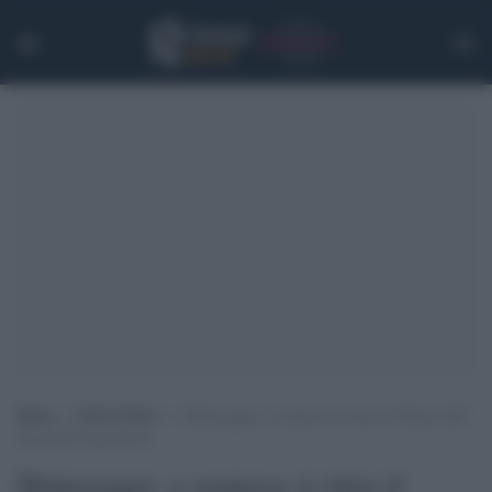
Home
>
Calcio Estero
>
Hinteregger, a sorpresa si ritira il 29enne dell’
Eintracht Francoforte
Hinteregger, a sorpresa si ritira il