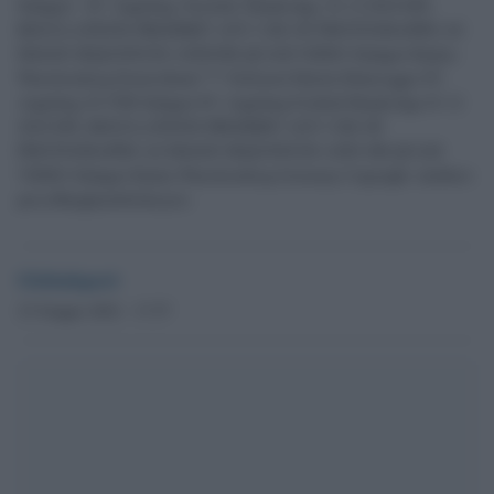
Stuttgart - FC Augsburg, Fussball, Bundesliga, 01.12.2018 DFL
REGULATIONS PROHIBIT ANY USE OF PHOTOGRAPHS AS
IMAGE SEQUENCES AND/OR QUASI-VIDEO Stuttgart Baden-
Wuerttemberg Deutschland *** Defeated Martin Hinteregger FC
Augsburg 36 VFB Stuttgart FC Augsburg Football Bundesliga 01 12
2018 DFL REGULATIONS PROHIBIT ANY USE OF
PHOTOGRAPHS AS IMAGE SEQUENCES AND OR QUASI
VIDEO Stuttgart Baden Wuerttemberg Germany Copyright: xkolbert-
press/BurghardxSchreyerx
Globalsport
23 Giugno 2022 - 17.57