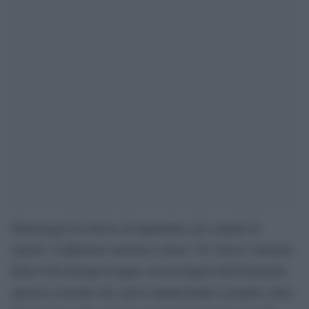
Hinteregger ha deciso di appendere gli scarpini al
chiodo: il difensore austriaco classe ’92, fresco vincitore
della Uefa Europa League con la maglia dell’Eintracht,
spiazza il mondo del calcio annunciando il proprio ritiro.