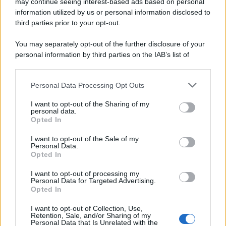
may continue seeing interest-based ads based on personal
information utilized by us or personal information disclosed to
Ecco tutta la storia di Pietro Mennea, il più grande velocista
third parties prior to your opt-out.
europeo della storia. Fu per 17 ani primatista mondiale dei 200
metri
You may separately opt-out of the further disclosure of your
personal information by third parties on the IAB’s list of
Cinema /
Saturnia Film Festival 2024: una vetrina per i
downstream participants.
nuovi talenti
Personal Data Processing Opt Outs
This information may also be disclosed by us to third parties
on the IAB’s List of Downstream Participants that may further
I want to opt-out of the Sharing of my
disclose it to other third parties.
personal data.
Trattative /
Qualcosa inizia a muoversi anche in Serie A
Opted In
Please note that this website/app uses one or more Google
services and may gather and store information including but
I want to opt-out of the Sale of my
Personal Data.
not limited to your visit or usage behaviour. You may click to
Opted In
grant or deny consent to Google and its third-party tags to
use your data for below specified purposes in below Google
I want to opt-out of processing my
Brasile /
Ancelotti sarà il nuovo C.T. della Selecão dal 2024
consent section.
Personal Data for Targeted Advertising.
Opted In
I want to opt-out of Collection, Use,
Retention, Sale, and/or Sharing of my
Personal Data that Is Unrelated with the