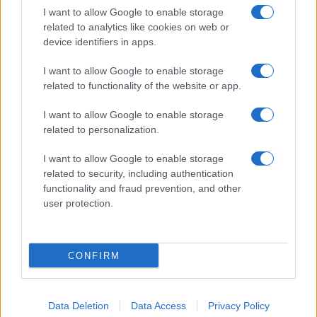
Megachip
Globalscience
I want to allow Google to enable storage
related to analytics like cookies on web or
GiULia
Globalsport
device identifiers in apps.
Prima Pagina
I want to allow Google to enable storage
related to functionality of the website or app.
I want to allow Google to enable storage
Giornale dello
Facebook
related to personalization.
Spettacolo
Twitter
I want to allow Google to enable storage
Wondernet
related to security, including authentication
Cookie Policy
functionality and fraud prevention, and other
Giuliana Sgrena
user protection.
Preferenze Privacy
CONFIRM
©2020 Globalsport • All right reserved.
Data Deletion
Data Access
Privacy Policy
Syndication