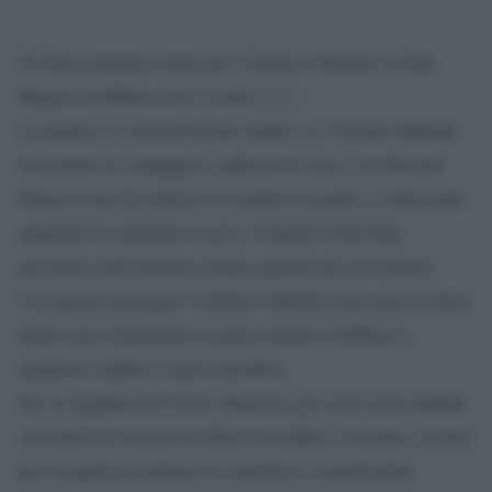
Un’altra giornata storta per l’Atletico Madrid, al San
Mames di Bilbao non va oltre l’1-1.
La partita si è risolta in due minuti: al 37esimo Munian
ha portato in vantaggio i padroni di casa e al 39esimo
Diego Costa ha rimesso il risutato in parità. L’attaccante
spagnolo ha dedicato il gol a Virginia Torrecilla,
giocatrice dell’Atletico donne operata per un tumore.
Con questo pareggio l’Atletico Madrid resta ancora fuori
dalla zona Champions League mentre il Bilbao si
mantiene stabile a metà classifica.
Per la squadra del Cholo Simeone gli occhi sono puntati
sul match di stasera tra Real Sociedad e Osasuna, la lotta
per la quarta posizione in classifica è serratissima: