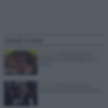
Articoli correlati
Spagna /
L'Athletic Bilbao batte il
Barcellona 3-2 in Supercoppa. Messi
espulso
Mercato /
Trasferimento record:
Arrizabalaga al Chelsea per 80 milioni