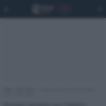
Home
>
Calcio Estero
>
Pareggio agrodolce per l’Atletico Madrid
contro l’Athletic Bilbao
Pareggio agrodolce per l'Atletico