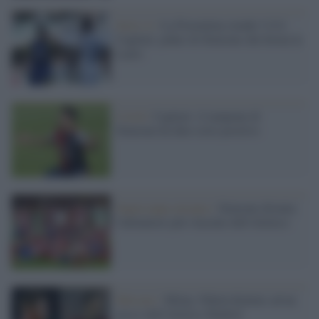
Serie A /
La Fiorentina stende 3-0 il
Cagliari, poker di Simeone che ferma la
Lazio
Covid /
Cagliari: il tampone di
Simeone ha dato esito positivo
Supercoppa europea /
Simeone diventa
l'allenatore più vincente dell'Atletico
Mercato /
Milan, Nikola Kalinic ad un
passo dall'Atletico Madrid