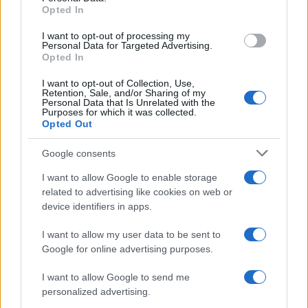
Opted In
grant or deny consent to Google and its third-party tags to
use your data for below specified purposes in below Google
I want to opt-out of processing my
Brasile /
Ancelotti sarà il nuovo C.T. della Selecão dal 2024
consent section.
Personal Data for Targeted Advertising.
Opted In
I want to opt-out of Collection, Use,
Retention, Sale, and/or Sharing of my
Personal Data that Is Unrelated with the
Purposes for which it was collected.
Opted Out
Google consents
I want to allow Google to enable storage
related to advertising like cookies on web or
device identifiers in apps.
I want to allow my user data to be sent to
Google for online advertising purposes.
Syndication
Culture
I want to allow Google to send me
Salute
Globalist
personalized advertising.