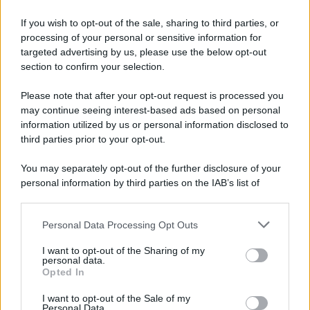
If you wish to opt-out of the sale, sharing to third parties, or
processing of your personal or sensitive information for
targeted advertising by us, please use the below opt-out
section to confirm your selection.
Il ricordo /
Storia di Pietro Mennea, la Freccia del Sud più
Please note that after your opt-out request is processed you
veloce del mondo
may continue seeing interest-based ads based on personal
information utilized by us or personal information disclosed to
Ecco tutta la storia di Pietro Mennea, il più grande velocista
third parties prior to your opt-out.
europeo della storia. Fu per 17 ani primatista mondiale dei 200
metri
You may separately opt-out of the further disclosure of your
personal information by third parties on the IAB’s list of
Cinema /
Saturnia Film Festival 2024: una vetrina per i
downstream participants.
nuovi talenti
Personal Data Processing Opt Outs
This information may also be disclosed by us to third parties
on the IAB’s List of Downstream Participants that may further
I want to opt-out of the Sharing of my
disclose it to other third parties.
personal data.
Trattative /
Qualcosa inizia a muoversi anche in Serie A
Opted In
Please note that this website/app uses one or more Google
services and may gather and store information including but
I want to opt-out of the Sale of my
Personal Data.
not limited to your visit or usage behaviour. You may click to