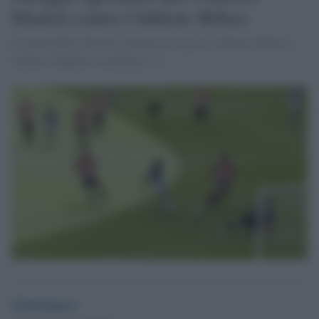
Madrid contro l'Athletic Bilbao
Il match della 28esima giornata di Liga tra Athletic Bilbao e
Atletico Madrid è terminata 1-1
Globalsport