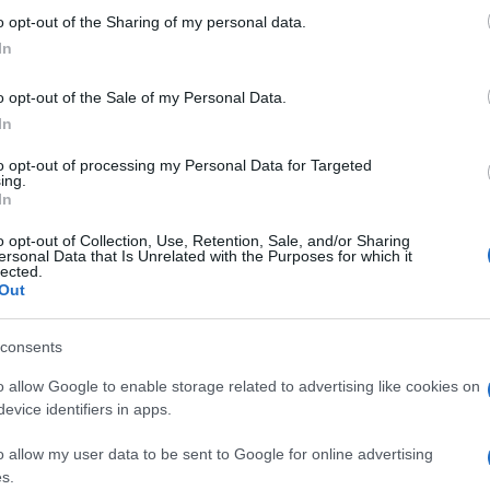
 to Google and its third-party tags to use your data for below specifi
o opt-out of the Sharing of my personal data.
ogle consent section.
In
o opt-out of the Sale of my Personal Data.
In
to opt-out of processing my Personal Data for Targeted
e come l’atletica italiana sia ancora viva.
ing.
In
vo primato italiano sui 100 metri correndo a
o opt-out of Collection, Use, Retention, Sale, and/or Sharing
ersonal Data that Is Unrelated with the Purposes for which it
lected.
Out
tato stabilito da Filippo Tortu nel 2018 a
consents
o allow Google to enable storage related to advertising like cookies on
aso. Per lui prosegue in una annata straordinaria
evice identifiers in apps.
nei 60 indoor: oro europeo all’Italia 38 anni
o allow my user data to be sent to Google for online advertising
s.