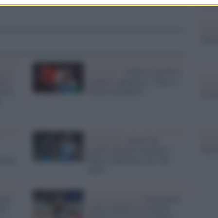
ani p
Cine
vetri
ondo
100 metri /
Atletica, Jacobs è
bs è
tornato e annuncia: "Sono io
Tratt
miti,
l'uomo da battere"
in Se
ù
Brasi
Olimpiadi /
Jacobs da
Selec
record: primato europeo e
pletta
finale conquistata nei 100
metri
cobs
Atletica leggera /
Tortu nella
nei
storia, battuto il record di