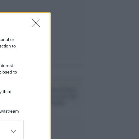
sonal or
ection to
nterest-
i anche
closed to
Il ricordo /
Storia di Pietro
 third
Mennea, la Freccia del Sud
più veloce del mondo
Downstream
er and store
to grant or