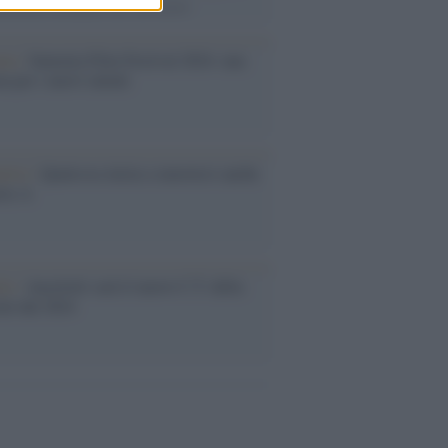
rimatista mondiale dei 200 metri
ma /
Saturnia Film Festival 2024: una
na per i nuovi talenti
ative /
Qualcosa inizia a muoversi anche
rie A
le /
Ancelotti sarà il nuovo C.T. della
ão dal 2024