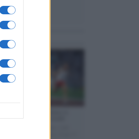
me notizie
cordo /
Storia di Pietro Mennea, la
ia del Sud più veloce del mondo
utta la storia di Pietro Mennea, il più
e velocista europeo della storia. Fu per 17