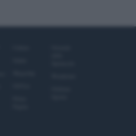
Culture
Giornale
dello
Salute
Spettacolo
Megachip
nce
Wondernet
GiULia
Giuliana
Sgrena
Prima
Pagina