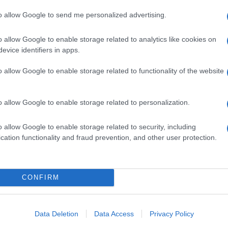
to allow Google to send me personalized advertising.
anche in chiave olimpica: è la quinta prestazione
ati Uniti è il migliore.
o allow Google to enable storage related to analytics like cookies on
evice identifiers in apps.
ayvon Bromell (Usa), 9.91 di Fred Kerley (Usa),
Ulti
o allow Google to enable storage related to functionality of the website
di Jo’Vaughn Martin (Usa)
o allow Google to enable storage related to personalization.
o allow Google to enable storage related to security, including
pp
cation functionality and fraud prevention, and other user protection.
CONFIRM
Il ri
Frecc
Ecco t
Data Deletion
Data Access
Privacy Policy
grand