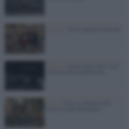
Ciclismo /
Eroica, aggettivo femminile
Ciclismo /
Eroica Gaiole 2018: le più
belle foto della manifestazione
Storie /
L'Eroica: la bellezza della
fatica è il gusto dell'impresa