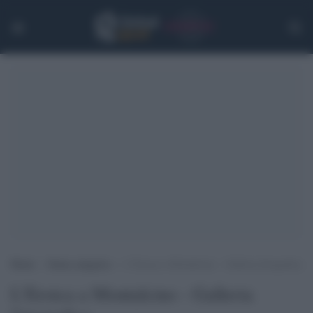
Home
>
Senza categoria
>
L’Eroica a Montalcino – Galleria fotografica
L'Eroica a Montalcino - Galleria