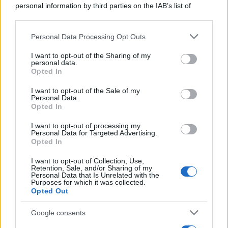
personal information by third parties on the IAB’s list of
Cinema /
Saturnia Film Festival 2024: una vetrina per i
downstream participants.
nuovi talenti
Personal Data Processing Opt Outs
This information may also be disclosed by us to third parties
on the IAB’s List of Downstream Participants that may further
I want to opt-out of the Sharing of my
disclose it to other third parties.
personal data.
Trattative /
Qualcosa inizia a muoversi anche in Serie A
Opted In
Please note that this website/app uses one or more Google
services and may gather and store information including but
I want to opt-out of the Sale of my
Personal Data.
not limited to your visit or usage behaviour. You may click to
Opted In
grant or deny consent to Google and its third-party tags to
use your data for below specified purposes in below Google
I want to opt-out of processing my
Brasile /
Ancelotti sarà il nuovo C.T. della Selecão dal 2024
consent section.
Personal Data for Targeted Advertising.
Opted In
I want to opt-out of Collection, Use,
Retention, Sale, and/or Sharing of my
Personal Data that Is Unrelated with the
Purposes for which it was collected.
Opted Out
Google consents