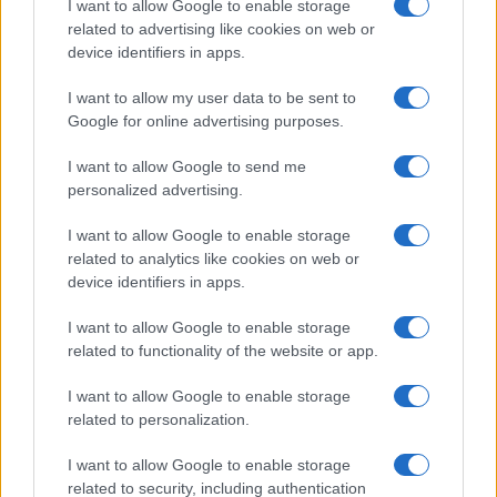
I want to allow Google to enable storage
related to advertising like cookies on web or
device identifiers in apps.
I want to allow my user data to be sent to
Google for online advertising purposes.
Syndication
Culture
I want to allow Google to send me
Salute
Globalist
personalized advertising.
Megachip
Globalscience
I want to allow Google to enable storage
related to analytics like cookies on web or
GiULia
Globalsport
device identifiers in apps.
Prima Pagina
I want to allow Google to enable storage
related to functionality of the website or app.
I want to allow Google to enable storage
Giornale dello
Facebook
related to personalization.
Spettacolo
Twitter
I want to allow Google to enable storage
Wondernet
related to security, including authentication
Cookie Policy