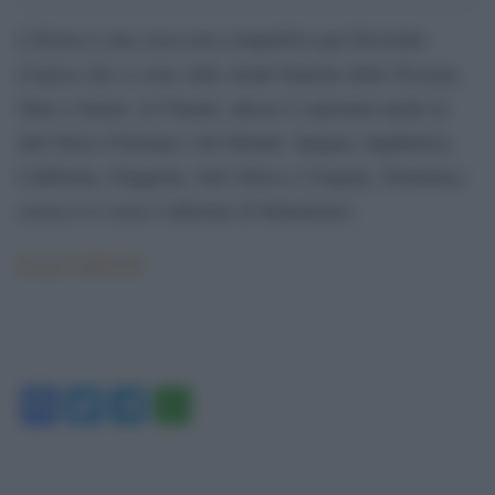
L’Eroica è una corsa non competitiva per biciclette
d’epoca che si corre sulle strade bianche della Toscana.
Nata a Gaiole, in Chianti, adesso è esportata anche in
altri Paesi d’Europa e del Mondo: Spagna, Inghilterra,
California, Giappone, Sud Africa e Uruguay. Domenica
scorsa si è corsa l’edizione di Montalcino.
Leggi l’articolo
Facebook
Twitter
Telegram
WhatsApp