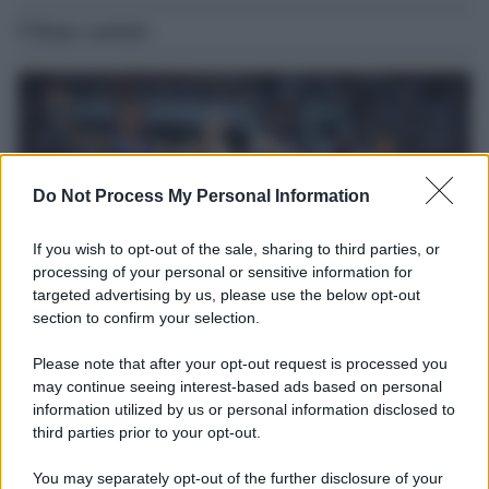
Ultime notizie
Do Not Process My Personal Information
If you wish to opt-out of the sale, sharing to third parties, or
processing of your personal or sensitive information for
targeted advertising by us, please use the below opt-out
section to confirm your selection.
Il ricordo /
Storia di Pietro Mennea, la Freccia del Sud più
Please note that after your opt-out request is processed you
veloce del mondo
may continue seeing interest-based ads based on personal
information utilized by us or personal information disclosed to
Ecco tutta la storia di Pietro Mennea, il più grande velocista
third parties prior to your opt-out.
europeo della storia. Fu per 17 ani primatista mondiale dei 200
metri
You may separately opt-out of the further disclosure of your