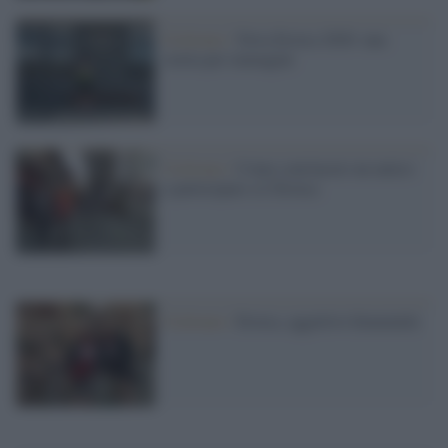
Ciclismo /
Nova Eroica 2020: una
storia per immagini
Ciclismo /
Come convincere un amico
a partecipare a L'Eroica
Ciclismo /
Eroica, aggettivo femminile