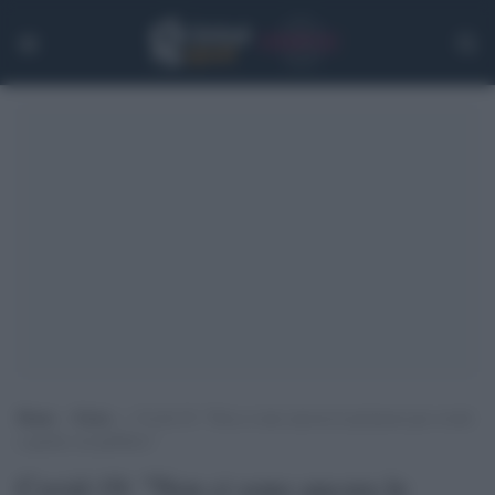
Home
>
Extra
>
Covid-19: “Non ci sono ancora le premesse per eventi
e partite col pubblico”
Covid-19: "Non ci sono ancora le