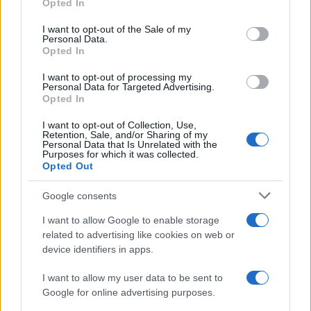
Trattative /
Qualcosa inizia a muoversi anche in Serie A
Opted In
Please note that this website/app uses one or more Google
services and may gather and store information including but
I want to opt-out of the Sale of my
Personal Data.
not limited to your visit or usage behaviour. You may click to
Opted In
grant or deny consent to Google and its third-party tags to
use your data for below specified purposes in below Google
I want to opt-out of processing my
Brasile /
Ancelotti sarà il nuovo C.T. della Selecão dal 2024
consent section.
Personal Data for Targeted Advertising.
Opted In
I want to opt-out of Collection, Use,
Retention, Sale, and/or Sharing of my
Personal Data that Is Unrelated with the
Purposes for which it was collected.
Opted Out
Google consents
I want to allow Google to enable storage
related to advertising like cookies on web or
device identifiers in apps.
I want to allow my user data to be sent to
Google for online advertising purposes.
Syndication
Culture