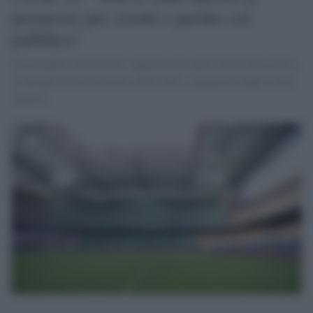
premesse per eventi e partite col
pubblico"
Il presidente dell'Istituto superiore di sanità Silvio Brusaferro,
in un'intervista al Corriere della Sera, a proposito degli eventi
sportivi.