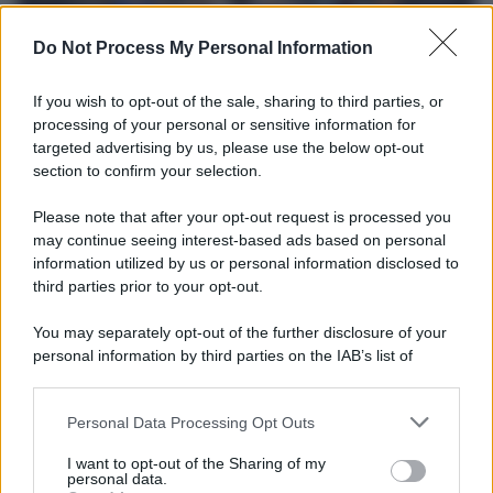
Do Not Process My Personal Information
If you wish to opt-out of the sale, sharing to third parties, or
processing of your personal or sensitive information for
targeted advertising by us, please use the below opt-out
section to confirm your selection.
Il ricordo /
Storia di Pietro Mennea, la Freccia del Sud più
Please note that after your opt-out request is processed you
veloce del mondo
may continue seeing interest-based ads based on personal
information utilized by us or personal information disclosed to
Ecco tutta la storia di Pietro Mennea, il più grande velocista
third parties prior to your opt-out.
europeo della storia. Fu per 17 ani primatista mondiale dei 200
metri
You may separately opt-out of the further disclosure of your
personal information by third parties on the IAB’s list of
Cinema /
Saturnia Film Festival 2024: una vetrina per i
downstream participants.
nuovi talenti
Personal Data Processing Opt Outs
This information may also be disclosed by us to third parties
on the IAB’s List of Downstream Participants that may further
I want to opt-out of the Sharing of my
disclose it to other third parties.
personal data.