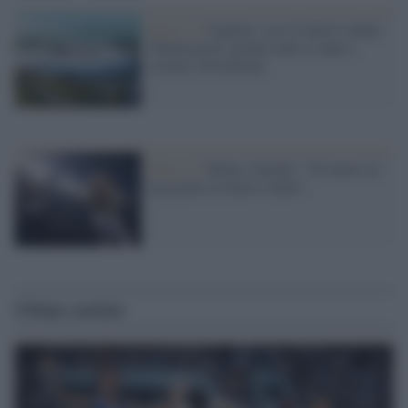
Serie A /
Cagliari, ecco il nuovo stadio:
30mila posti, pronto entro 4 anni e
costerà 130 milioni
Serie A /
Milan, Gazidis: "Di nuovo al
top grazie al nuovo stadio"
Ultime notizie