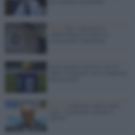
una situazione insostenibile"
Salute /
Figc e Lega Serie A,
soddisfazione per la ripresa in
sicurezza delle competizioni
Se un calciatore è positivo, solo lui
andrà in isolamento: così il campionato
può proseguire
Serie A /
Il direttore sanitario della
Lazio: "Il protocollo sanitario è
ridicolo"