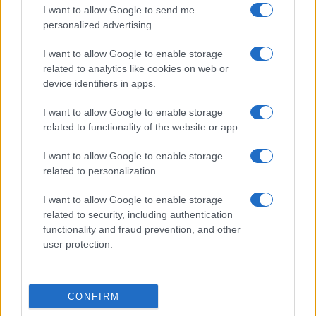
I want to allow Google to send me
Salute
Globalist
personalized advertising.
Megachip
Globalscience
I want to allow Google to enable storage
related to analytics like cookies on web or
GiULia
Globalsport
device identifiers in apps.
Prima Pagina
I want to allow Google to enable storage
related to functionality of the website or app.
I want to allow Google to enable storage
Giornale dello
Facebook
related to personalization.
Spettacolo
Twitter
I want to allow Google to enable storage
Wondernet
related to security, including authentication
Cookie Policy
functionality and fraud prevention, and other
Giuliana Sgrena
user protection.
Preferenze Privacy
CONFIRM