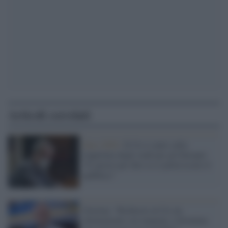
Articoli correlati
Euro 2020 /
Il Cts è cauto sulla
riapertura degli stadi per gli Europei:
"E' presto per dire se ci potrà essere il
pubblico"
Gravina: "Richiesto al Cts un
allentamento sui tamponi, è diventata