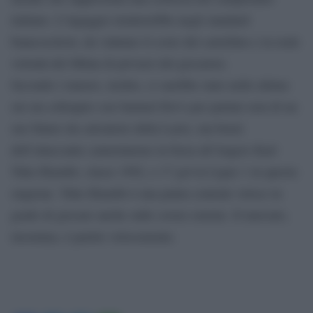
italiano. L’ingaggio rientrerebbe negli standard
biancocelesti, da valutare il costo del cartellino e la reale
volontà del Milan di privarsi del giocatore.
Secondo i rumors, inoltre, ci sarebbe stato nelle ultime
ore un colloquio con Samuel Eto’o per parlare non di un
suo futuro da calciatore della Lazio, ma bensì
dell’attaccante camerunense in forza all’Angers Karl
Toko Ekambi, classe 1992, e 17 gol in Ligue 1 in questa
stagione. Toko Ekambi è una punta centrale veloce in
grado di giocare anche sulle corsie esterne. Il mercato,
insomma, è partito velocemente.