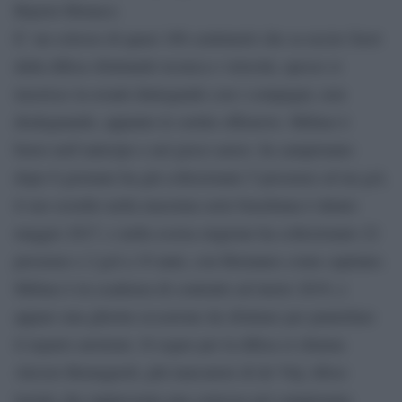
Bayern Monaco.
E’ un colosso di quasi 186 centimetri che sa uscire fuori
dalla difesa sfruttando tecnica e velocità, spesso si
inserisce in avanti dialogando con i compagni, non
disdegnando, appunto le sortite offensive. Militao è
bravo nell’anticipo e nel gioco aereo. In campionato
dopo 6 giornate ha già collezionato 5 presenze ed un gol,
il suo esordio nella massima serie brasiliana è datato
maggio 2017, e nella scorsa stagione ha collezionato 22
presenze e 2 gol a 19 anni, con Hernanes come capitano.
Militao è in scadenza di contratto ad inizio 2019, e
appare una ghiotta occasione da sfruttare per puntellare
il reparto arretrato. Il sogno per la difesa si chiama
Alessio Romagnoli, più marcatore di de Vrij, tifoso
laziale che rappresenta una certezza nel campionato