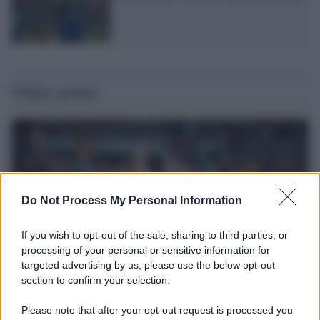
Ultime notizie
Do Not Process My Personal Information
If you wish to opt-out of the sale, sharing to third parties, or
processing of your personal or sensitive information for
targeted advertising by us, please use the below opt-out
section to confirm your selection.
Il ricordo /
Storia di Pietro Mennea, la Freccia del Sud più
Please note that after your opt-out request is processed you