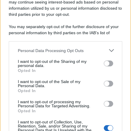
veloce del mondo
may continue seeing interest-based ads based on personal
information utilized by us or personal information disclosed to
Ecco tutta la storia di Pietro Mennea, il più grande velocista
third parties prior to your opt-out.
europeo della storia. Fu per 17 ani primatista mondiale dei 200
metri
You may separately opt-out of the further disclosure of your
personal information by third parties on the IAB’s list of
Cinema /
Saturnia Film Festival 2024: una vetrina per i
downstream participants.
nuovi talenti
Personal Data Processing Opt Outs
This information may also be disclosed by us to third parties
on the IAB’s List of Downstream Participants that may further
I want to opt-out of the Sharing of my
disclose it to other third parties.
personal data.
Trattative /
Qualcosa inizia a muoversi anche in Serie A
Opted In
Please note that this website/app uses one or more Google
services and may gather and store information including but
I want to opt-out of the Sale of my
Personal Data.
not limited to your visit or usage behaviour. You may click to
Opted In
grant or deny consent to Google and its third-party tags to
use your data for below specified purposes in below Google
I want to opt-out of processing my
Brasile /
Ancelotti sarà il nuovo C.T. della Selecão dal 2024
consent section.
Personal Data for Targeted Advertising.
Opted In
I want to opt-out of Collection, Use,
Retention, Sale, and/or Sharing of my
Personal Data that Is Unrelated with the