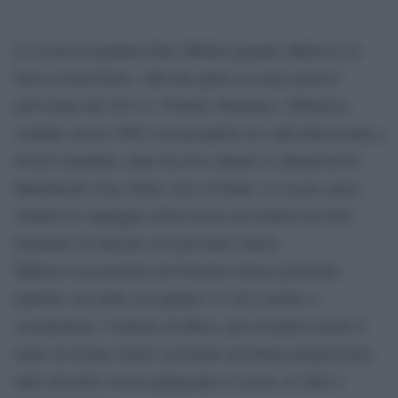
La Lazio ha puntato Eder Militao gigante difensivo in
forza al San Paolo, club dal quale la Lazio prelevò
nell’estate del 2013 il ‘Profeta’ Hernanes. Difensore
centrale classe 1998 è un prospetto tra i più interessanti a
livello mondiale, tanto da aver attirato le attenzioni di
Manchester City, Porto, Juve ed Inter. La Lazio, però,
sembra in vantaggio ed ha messo nel mirino un altro
elemento da lanciare nel prossimo futuro.
Militao è un prodotto del fiorente settore giovanile
paulista, ma sulle sue qualità c’è chi è pronto a
scommettere. Centrale di difesa, può ricoprire anche il
ruolo di terzino destro, possiede un’ottima progressione
tanto da poter essere paragonato a Lucio, ex Inter e