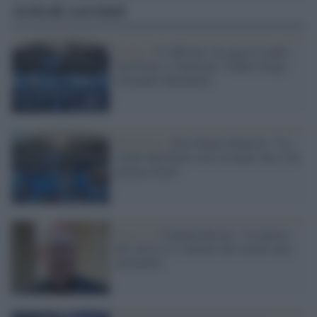
Articoli correlati
Napoli /
E' ufficiale: da oggi lo stadio
San Paolo si chiamerà "Stadio Diego
Armando Maradona"
Maradona /
Don Tonino Palmese: "Lo
stadio San Paolo resti al Santo che ci ha
portato Gesù!
Serie A /
Cardinal Ravasi: "la ripresa
del calcio è il simbolo del ritorno alla
normalità"