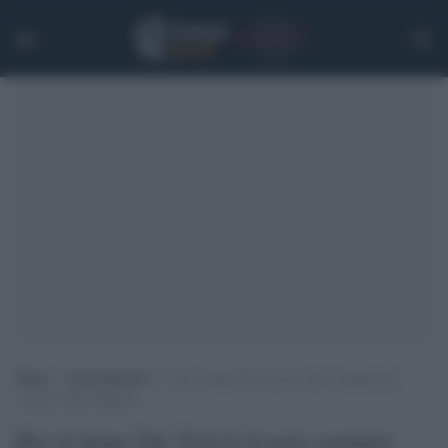
Home
>
Calciomercato
>
Per il dopo De Vrij la Lazio sempre più
vicina a Eder Militao
Per il dopo De Vrij la Lazio sempre