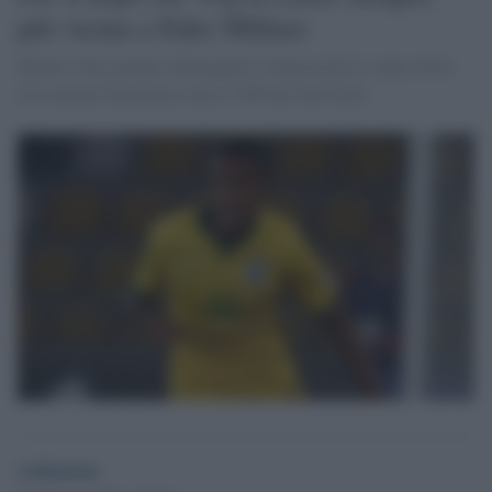
più vicina a Eder Militao
Mentre Tare guarda a Romagnoli i biancocelesti vanno dritti
sul centrale brasiliano classe 1998 del San Paolo
redazione