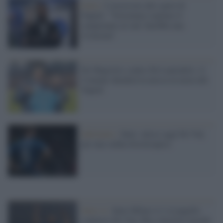
Italia /
L'assessore allo sport di
Napoli: "Vorremmo ospitare il
campionato al sud. Sarebbe una
rivinciata"
De Magistris contro De Laurentiis: il
Comune chiederà la messa in mora del
Napoli
Infortunio /
Inter: atteso oggi De Vrij
per una seduta fisioterapica
Serie A /
Inter-Milan 4-2, le pagelle:
sontuoso De Vrij, Ibra vincitore morale