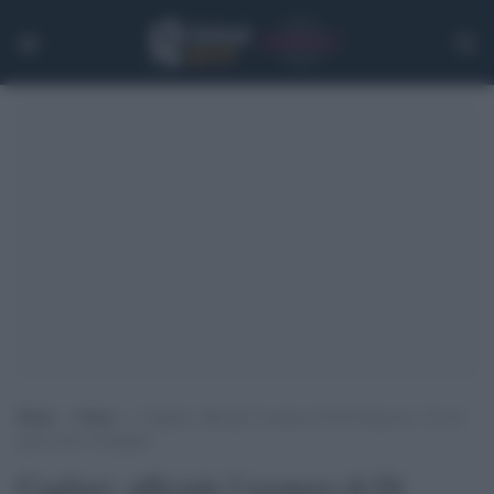
Home
>
Calcio
>
Cagliari, ufficiale l’esonero di Di Francesco. Al suo
posto arriva Semplici
Cagliari, ufficiale l’esonero di Di