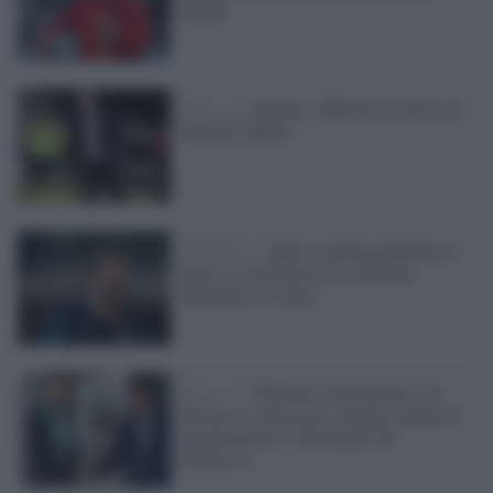
Tuchel
Serie A /
Cagliari, ufficiale l'esonero di
Rolando Maran
Allenatori /
Salta la prima panchina in
Serie A: Di Francesco esonerato
dall'Hellas Verona
Serie A /
Ufficiale il matrimonio tra
Dionisi e il Sassuolo, intanto tempo di
presentazioni a Verona per Di
Francesco