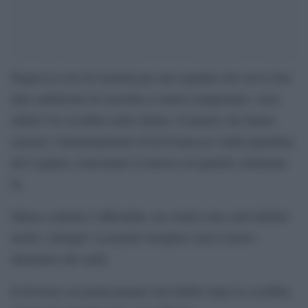
Pagata la crisi di risultati per una squadra che aveva ben
altre ambizioni di classifica a inizio:campionato: sono
infatti 9 le sconfitte nelle ultime 10 partite che hanno
causato l’allontanamento di Di Francesco dalla panchina
del Cagliari, nonostante il rinnovo di qualche settimana
fa.
Manca soltanto l’ufficialità, ma ormai sono stati definiti
anche i dettagli: Leonardo Semplici sarà il nuovo
allenatore dei sardi.
Il divorzio era praticamente inevitabile dopo la sconfitta