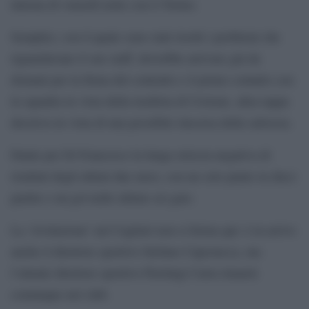
interna di venerdì notte con il Torino.
Semplici, con il quale sono stati risolti i problemi che
riguardavano il suo staff, dovrebbe arrivare già da
domani per la firma del contratto e il primo contatto con
la squadra in vista della trasferta di Crotone, altra tappa
decisiva in vista di una possibile rincorsa della salvezza.
Fatale per Di Francesco la lunga striscia negativa di
risultati degli ultimi due mesi, con un solo punto in dieci
partite e un gol nelle ultime sei gare.
La ‘rivoluzione’ nel Cagliari non si ferma qui: è in arrivo
anche il direttore sportivo Stefano Capozucca, ma
l’attuale direttore sportivo Pierluigi Carta rimarrà
comunque nel club.