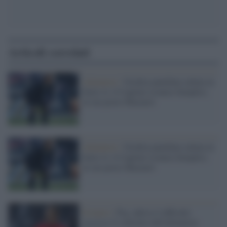
Articoli correlati
Allenatori /
Un'altra panchina saltata in
Serie A: il Cagliari esonera Semplici,
al suo posto Mazzarri
Allenatori /
Un'altra panchina saltata in
Serie A: il Cagliari esonera Semplici,
al suo posto Mazzarri
Esonero /
Psg, adesso è ufficiale:
rescisso il contratto dell'allenatore