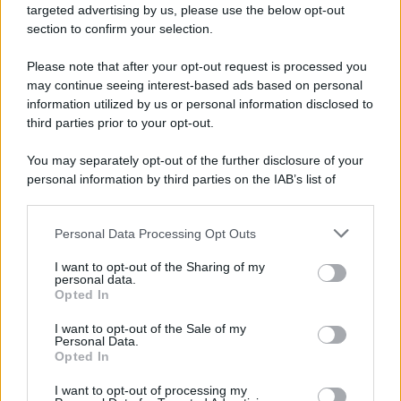
targeted advertising by us, please use the below opt-out
section to confirm your selection.
Il ricordo /
Storia di Pietro Mennea, la Freccia del Sud più
Please note that after your opt-out request is processed you
veloce del mondo
may continue seeing interest-based ads based on personal
information utilized by us or personal information disclosed to
Ecco tutta la storia di Pietro Mennea, il più grande velocista
third parties prior to your opt-out.
europeo della storia. Fu per 17 ani primatista mondiale dei 200
metri
You may separately opt-out of the further disclosure of your
personal information by third parties on the IAB’s list of
Cinema /
Saturnia Film Festival 2024: una vetrina per i
downstream participants.
nuovi talenti
Personal Data Processing Opt Outs
This information may also be disclosed by us to third parties
on the IAB’s List of Downstream Participants that may further
I want to opt-out of the Sharing of my
disclose it to other third parties.
personal data.
Trattative /
Qualcosa inizia a muoversi anche in Serie A
Opted In
Please note that this website/app uses one or more Google
services and may gather and store information including but
I want to opt-out of the Sale of my
Personal Data.
not limited to your visit or usage behaviour. You may click to
Opted In
grant or deny consent to Google and its third-party tags to
use your data for below specified purposes in below Google
I want to opt-out of processing my
Brasile /
Ancelotti sarà il nuovo C.T. della Selecão dal 2024
consent section.