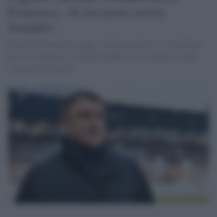
Francesco. Al suo posto arriva
Semplici
Eusebio Di Francesco paga i risultati negativi e il terzultimo
posto in classifica. Leonardo Semplici arriva dopo un lungo
casting tra allenatori