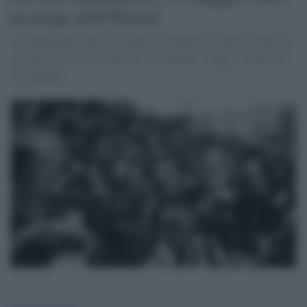
la strage dell’Heysel
A trentacinque anni di distanza ricordiamo il tragico evento in
cui persero la vita 39 persone: 32 italiani, 4 belgi, 2 francesi e
un irlandese.