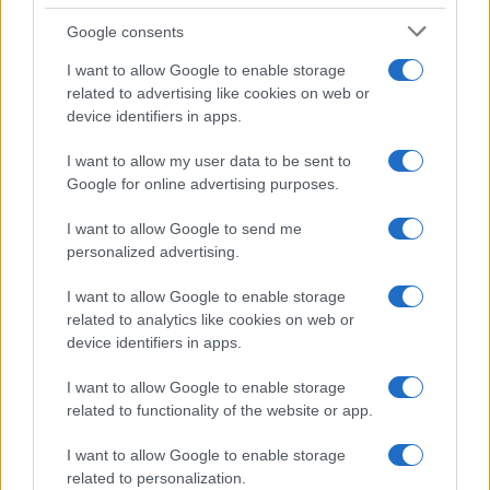
Google consents
I want to allow Google to enable storage
related to advertising like cookies on web or
device identifiers in apps.
I want to allow my user data to be sent to
Google for online advertising purposes.
Syndication
Culture
I want to allow Google to send me
Salute
Globalist
personalized advertising.
Megachip
Globalscience
I want to allow Google to enable storage
related to analytics like cookies on web or
GiULia
Globalsport
device identifiers in apps.
Prima Pagina
I want to allow Google to enable storage
related to functionality of the website or app.
I want to allow Google to enable storage
Giornale dello
Facebook
related to personalization.
Spettacolo