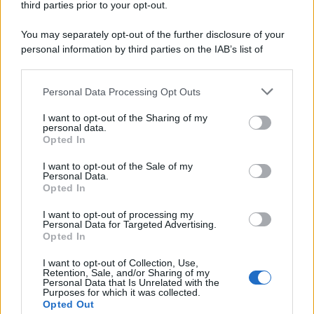
third parties prior to your opt-out.
europeo della storia. Fu per 17 ani primatista mondiale dei 200
metri
You may separately opt-out of the further disclosure of your
personal information by third parties on the IAB’s list of
Cinema /
Saturnia Film Festival 2024: una vetrina per i
downstream participants.
nuovi talenti
Personal Data Processing Opt Outs
This information may also be disclosed by us to third parties
on the IAB’s List of Downstream Participants that may further
I want to opt-out of the Sharing of my
disclose it to other third parties.
personal data.
Trattative /
Qualcosa inizia a muoversi anche in Serie A
Opted In
Please note that this website/app uses one or more Google
services and may gather and store information including but
I want to opt-out of the Sale of my
Personal Data.
not limited to your visit or usage behaviour. You may click to
Opted In
grant or deny consent to Google and its third-party tags to
use your data for below specified purposes in below Google
I want to opt-out of processing my
Brasile /
Ancelotti sarà il nuovo C.T. della Selecão dal 2024
consent section.
Personal Data for Targeted Advertising.
Opted In
I want to opt-out of Collection, Use,
Retention, Sale, and/or Sharing of my
Personal Data that Is Unrelated with the
Purposes for which it was collected.
Opted Out