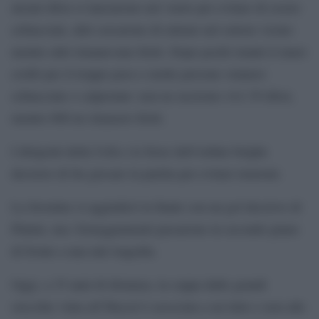
alcuni tifosi si lanciarono nel vuoto per evitare di essere
schiacciati, altri cercarono di entrare nel settore vicino
mentre altri rimanevano feriti. Dopo pochi istanti il muro
crollò per il troppo peso e molte persone vennero
schiacciate o calpestate: non ne uscirono vivi 39 tifosi,
mentre 600 ne rimasero feriti.
I dirigenti della Uefa e le forze dell’ordine belghe
decisero di far giocare la partita per evitare tensioni.
La Juventus si aggiudicò la finale con un gol decisivo di
Platini, ma i festeggiamenti passarono in secondo piano
di fronte a una tale tragedia.
Oggi, a 35 anni di distanza, la coppa dalle grandi
orecchie vinta all’Heysel è associata a un lutto e non alle