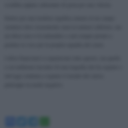
sconfitta oppure salteranno di gioia per una vittoria.
Partire per una trasferta significa entrare in un campo
straniero dove sicuramente sarai in numero inferiore, ma
un tifoso non si fa intimidire e sarà sempre pronto a
perdere la voce per la propria squadra del cuore.
I tifosi bianconeri si aspettavano tutto questo, ma quello
a cui andarono incontro fu una tragedia che ha segnato e
tutt’oggi continua a segnare il mondo del calcio,
purtroppo in modo negativo.
Facebook
Twitter
Telegram
WhatsApp