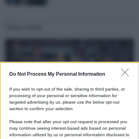
Ultime notizie
Do Not Process My Personal Information
If you wish to opt-out of the sale, sharing to third parties, or
processing of your personal or sensitive information for
targeted advertising by us, please use the below opt-out
section to confirm your selection.
Il ricordo /
Storia di Pietro Mennea, la Freccia del Sud più
Please note that after your opt-out request is processed you
veloce del mondo
may continue seeing interest-based ads based on personal
information utilized by us or personal information disclosed to
Ecco tutta la storia di Pietro Mennea, il più grande velocista