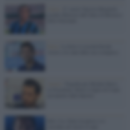
Calcio /
E’ morto Tarcisio Burgnich,
grande difensore dell’Inter di Herrera e
della Nazionale
Extra /
La Serie A ricorda Davide
Astori a tre anni dalla sua scomparsa
Arezzo /
Tragedia per Michele Bacis,
ex Fiorentina. Morto il figlio di 8 anni
precipitato dalla finestra
Bob, Usa: Pavle Jovanovic si è
suicidato all’età di 43 anni