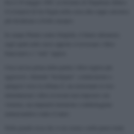
Era il 29 maggio 1985, la Juventus di Trapattoni sfidava
il Liverpool di Joe Fagan nella corsa alla coppa calcistica
più desiderata a livello europeo.
In campo Platini contro Dalglish, il futuro allenatore,
sugli spalti nelle curve opposte si trovavano i tifosi
bianconeri e i “reds” inglesi.
Circa un’ora prima della partita i tifosi inglesi più
aggressivi, chiamati “hooligans”, cominciarono a
spingersi verso la tribuna Z, ma nonostante le loro
intimidazioni i tifosi avversari non risposero con
violenza, ma impauriti iniziarono a indietreggiare
ammassandosi contro il muro.
Nella grande ressa che si era creata e nella paura totale