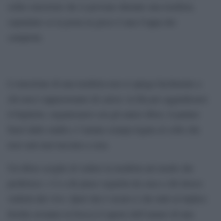
solite emozioni che si provano durante una trasferta,
soprattuto se la posta in gioco è una Coppa dei
campioni.
L’emozione di una trasferta non si spiega facilmente a
chi non è appassionato di calcio: la fila per aggiudicarsi
il biglietto, organizzarsi con gli amici tifosi, il panino
fuori dallo stadio e l’amata sciarpa legata al collo che
non sarà mai lasciata a casa.
Un tifoso sceglie di vedere la trasferta nel modo che
preferisce: c’è a chi piace seguirla da casa e chi invece
vederla dal vivo. Quel che è sicuro è che tutti al triplice
fischio avranno in bocca il sapore dell’amaro di una