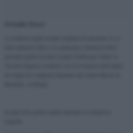
Di Emilia Meacci
La trasferta regala sempre migliaia di emozioni, lo sa
bene qualsiasi tifoso e lo speravano i numerosi tifosi
juventini partiti da tutte le parti d’Italia per vedere la
Vecchia Signora scontrarsi con il Liverpool nella finale
di Coppa dei campioni disputata allo stadio Heysel di
Bruxelles, in Belgio.
In quel triste giorno quella speranza si tramutò in
tragedia.