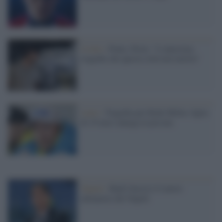
Crollo /
Ponte, Perin: "L'ennesima
tragedia che questa città non merita"
Lutto /
Tragedia per Bode Miller, figlia
di 19 mesi annega in piscina
Napoli /
Rudi Garcia è il nuovo
allenatore del Napoli